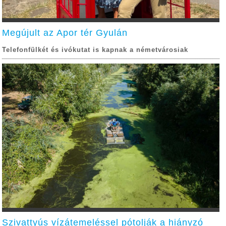
Megújult az Apor tér Gyulán
Telefonfülkét és ivókutat is kapnak a németvárosiak
Szivattyús vízátemeléssel pótolják a hiányzó