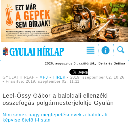
2026. augusztus 6., csütörtök, Berta és Bettina
GYULAI HÍRLAP •
MPJ
•
HÍREK
• 2019. szeptember 02. 10:26
• Frissítve: 2019. szeptember 02. 11:11
Leel-Őssy Gábor a baloldali ellenzéki
összefogás polgármesterjelöltje Gyulán
Nincsenek nagy meglepetésnevek a baloldali
képviselőjelölt-listán