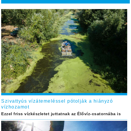
Szivattyús vízátemeléssel pótolják a hiányzó
vízhozamot
Ezzel friss vízkészletet juttatnak az Élővíz-csatornába is