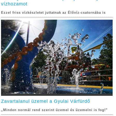
vízhozamot
Ezzel friss vízkészletet juttatnak az Élővíz-csatornába is
Zavartalanul üzemel a Gyulai Várfürdő
„Minden normál rend szerint üzemel és üzemelni is fog!”