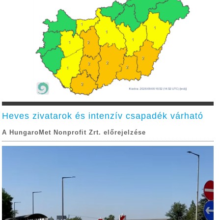
Heves zivatarok és intenzív csapadék várható
A HungaroMet Nonprofit Zrt. előrejelzése