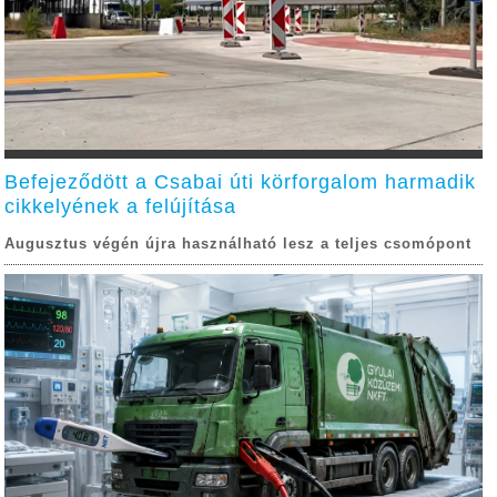
Befejeződött a Csabai úti körforgalom harmadik
cikkelyének a felújítása
Augusztus végén újra használható lesz a teljes csomópont