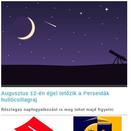
Augusztus 12-én éjjel tetőzik a Perseidák
hullócsillagraj
Részleges napfogyatkozást is meg lehet majd figyelni