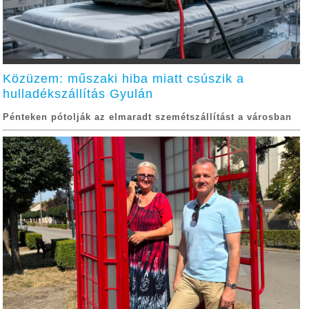
Közüzem: műszaki hiba miatt csúszik a
hulladékszállítás Gyulán
Pénteken pótolják az elmaradt szemétszállítást a városban