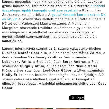
Lapunk megtudta, hogy kiknek gyűjtenek jelölő aláírásokat a
gyulai baloldalon. Információink szerint a DK vezette
ellenzéki
összefogás újabb támogató civil szervezettel
, a Közmunkás
Szakszervezettel is bővült. A
gyulai Kossuth-körrel szakító DK
és MSZP
a Szolidaritás mellett maga mellé állította a Liberális
Pártot és a Párbeszéd Magyarországot. A Momentum
Mozgalom részvétele továbbra is kérdéses a gyulai baloldali
összefogásban. A jelölteket, az ellenzéki összefogásban
együttműködő szervezeteket hivatalosan szerdán délelőtt
mutatják be.
Lapunk információja szerint az 1. számú választókerületben
Duskáné Molnár Gabriella
, a 3-as számúban
Máthé Zoltán
, a
4-es számúban
Szathmáry Zsolt
, az 5-ös számúban
Lebenszky Attila
, a 6-os számúban
Borek András
, a 7-es
számúban
Hurguly Attila
, a 8-as számúban
Nikula Mária
Flóra
, a 9-es számúban
Leel-Őssy Gábor
, a 10-es számúban
Király Erika
lesz a baloldali összefogás képviselőjelöltje. A 2.
számú választókerületben függetlent jelöltet támogat az
ellenzéki összefogás. A baloldal polgármesterjelöltje
Leel-Őssy
Gábor.