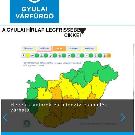
A GYULAI HÍRLAP LEGFRISSEBB
CIKKEI
Heves zivatarok és intenzív csapadék
várható