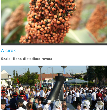
A cirok
Szalai Ilona dietetikus rovata