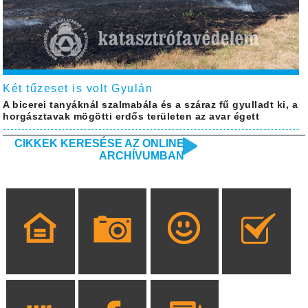
Két tűzeset is volt Gyulán
A bicerei tanyáknál szalmabála és a száraz fű gyulladt ki, a
horgásztavak mögötti erdős területen az avar égett
CIKKEK KERESÉSE AZ ONLINE
ARCHÍVUMBAN