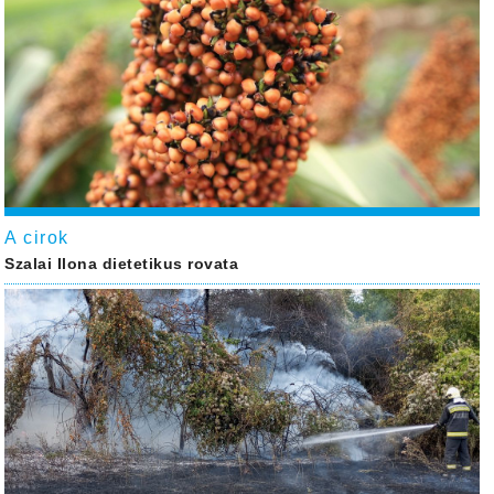
A cirok
Szalai Ilona dietetikus rovata