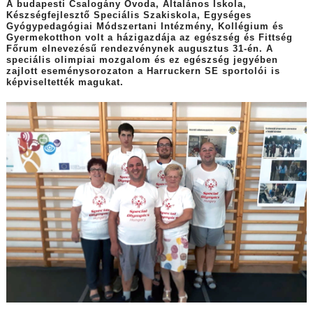
A budapesti Csalogány Óvoda, Általános Iskola,
Készségfejlesztő Speciális Szakiskola, Egységes
Gyógypedagógiai Módszertani Intézmény, Kollégium és
Gyermekotthon volt a házigazdája az egészség és Fittség
Főrum elnevezésű rendezvénynek augusztus 31-én. A
speciális olimpiai mozgalom és ez egészség jegyében
zajlott eseménysorozaton a Harruckern SE sportolói is
képviseltették magukat.