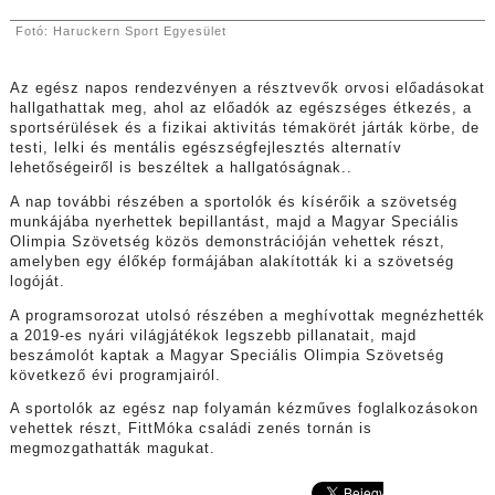
Fotó: Haruckern Sport Egyesület
Az egész napos rendezvényen a résztvevők orvosi előadásokat
hallgathattak meg, ahol az előadók az egészséges étkezés, a
sportsérülések és a fizikai aktivitás témakörét járták körbe, de
testi, lelki és mentális egészségfejlesztés alternatív
lehetőségeiről is beszéltek a hallgatóságnak..
A nap további részében a sportolók és kísérőik a szövetség
munkájába nyerhettek bepillantást, majd a Magyar Speciális
Olimpia Szövetség közös demonstrációján vehettek részt,
amelyben egy élőkép formájában alakították ki a szövetség
logóját.
A programsorozat utolsó részében a meghívottak megnézhették
a 2019-es nyári világjátékok legszebb pillanatait, majd
beszámolót kaptak a Magyar Speciális Olimpia Szövetség
következő évi programjairól.
A sportolók az egész nap folyamán kézműves foglalkozásokon
vehettek részt, FittMóka családi zenés tornán is
megmozgathatták magukat.