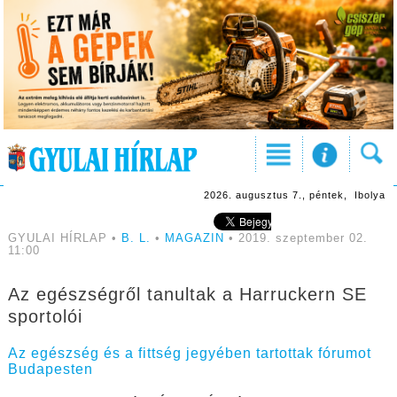
2026. augusztus 7., péntek, Ibolya
GYULAI HÍRLAP •
B. L.
•
MAGAZIN
• 2019. szeptember 02.
11:00
Az egészségről tanultak a Harruckern SE
sportolói
Az egészség és a fittség jegyében tartottak fórumot
Budapesten