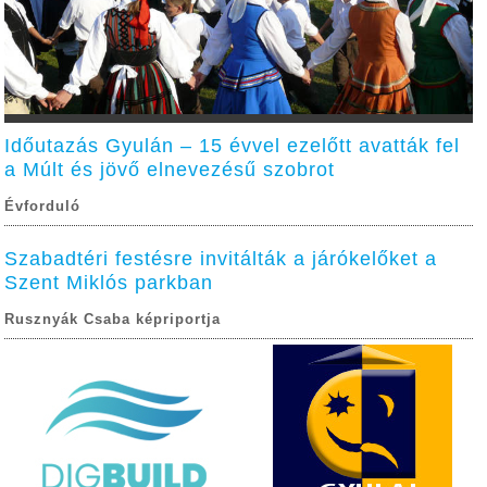
Időutazás Gyulán – 15 évvel ezelőtt avatták fel
a Múlt és jövő elnevezésű szobrot
Évforduló
Szabadtéri festésre invitálták a járókelőket a
Szent Miklós parkban
Rusznyák Csaba képriportja