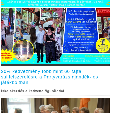
20% kedvezmény több mint 60-fajta
sulifelszerelésre a Partyvarázs ajándék- és
játékboltban
Iskolakezdés a kedvenc figuráiddal