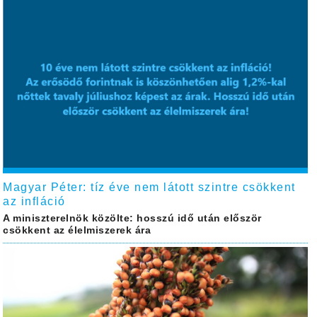
Magyar Péter: tíz éve nem látott szintre csökkent
az infláció
A miniszterelnök közölte: hosszú idő után először
csökkent az élelmiszerek ára