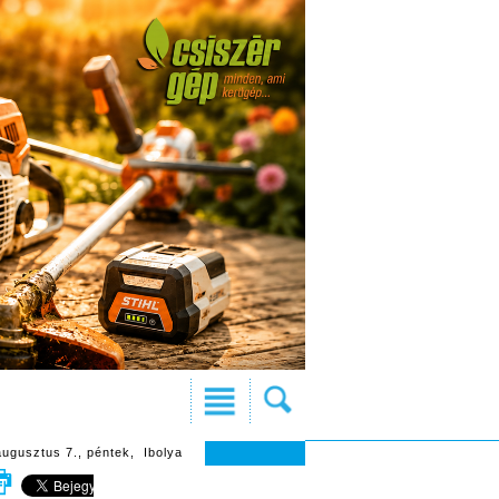
augusztus 7., péntek, Ibolya