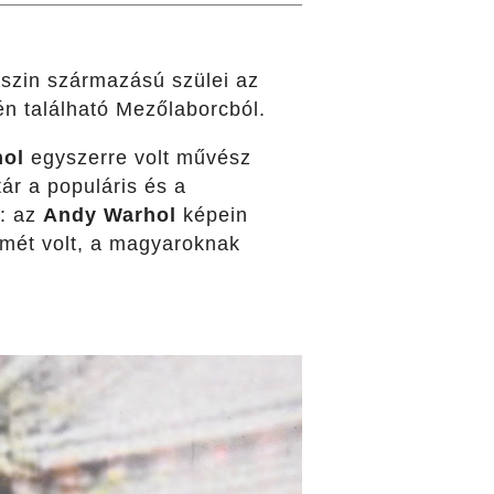
szin származású szülei az
én található Mezőlaborcból.
hol
egyszerre volt művész
ár a populáris és a
t: az
Andy Warhol
képein
mét volt, a magyaroknak