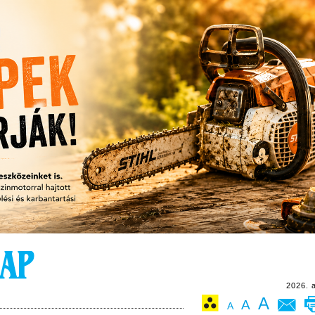
2026. 
A
A
A