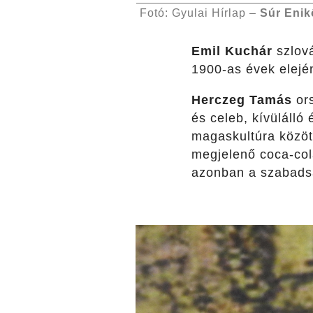
Fotó: Gyulai Hírlap –
Súr Enik
Emil Kuchár
szlov
1900-as évek elejé
Herczeg Tamás
or
és celeb, kívülálló
magaskultúra közöt
megjelenő coca-col
azonban a szabadsá