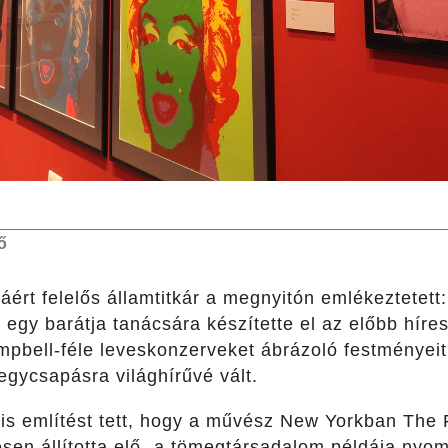
ő
ráért felelős államtitkár a megnyitón emlékeztetett
 egy barátja tanácsára készítette el az előbb híres
ampbell-féle leveskonzerveket ábrázoló festményei
 egycsapásra világhírűvé vált.
l is említést tett, hogy a művész New Yorkban Th
esen állította elő „a tömegtársadalom példája nyom