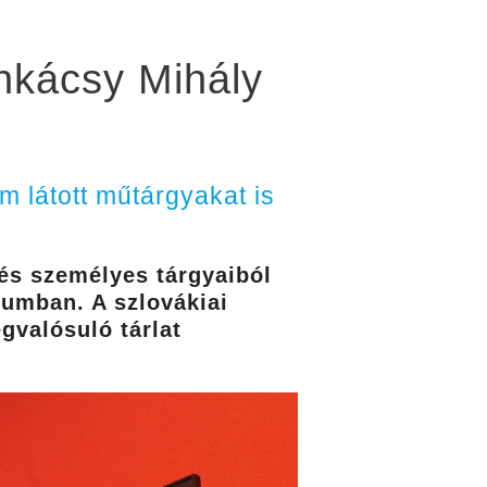
unkácsy Mihály
 látott műtárgyakat is
és személyes tárgyaiból
eumban. A szlovákiai
valósuló tárlat