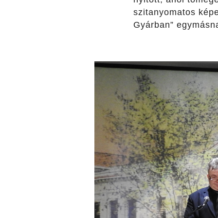
szitanyomatos képeit
Gyárban” egymásnak