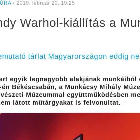
TÚRA
• 2019. február 20. 19:25
ndy Warhol-kiállítás a M
emutató tárlat Magyarországon eddig nem
art egyik legnagyobb alakjának munkáiból 
 19-én Békéscsabán, a Munkácsy Mihály Múz
vészeti Múzeummal együttműködésben meg
m látott műtárgyakat is felvonultat.