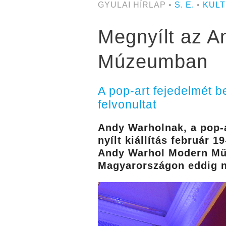
GYULAI HÍRLAP •
S. E.
•
KUL
Megnyílt az A
Múzeumban
A pop-art fejedelmét b
felvonultat
Andy Warholnak, a pop-
nyílt kiállítás február
Andy Warhol Modern Mű
Magyarországon eddig ne