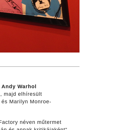
:
Andy Warhol
, majd elhíresült
t és Marilyn Monroe-
e Factory néven műtermet
án és annak kritikájaként”