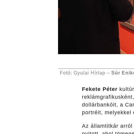
Fotó: Gyulai Hírlap –
Súr Enik
Fekete Péter
kultú
reklámgrafikusként,
dollárbankóit, a C
portréit, melyekkel
Az államtitkár arró
nyitott, ahol tömeg