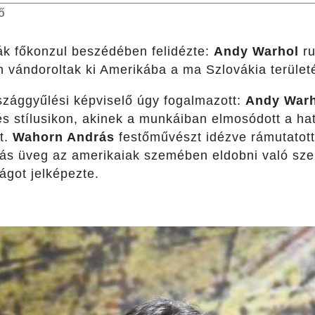
ő
ák főkonzul beszédében felidézte:
Andy Warhol
ru
n vándoroltak ki Amerikába a ma Szlovákia terület
szággyűlési képviselő úgy fogalmazott:
Andy War
 és stílusikon, akinek a munkáiban elmosódott a hat
t.
Wahorn András
festőművészt idézve rámutatot
ás üveg az amerikaiak szemében eldobni való sze
got jelképezte.