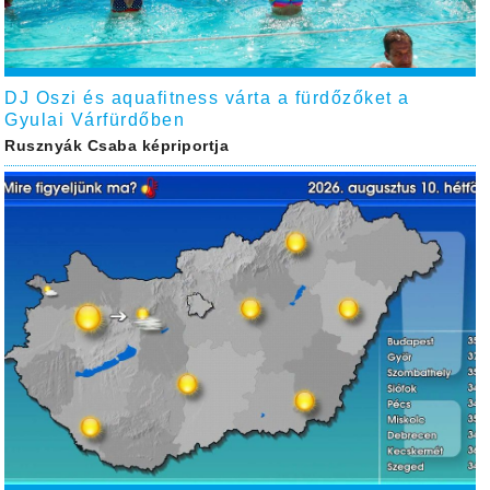
DJ Oszi és aquafitness várta a fürdőzőket a
Gyulai Várfürdőben
Rusznyák Csaba képriportja