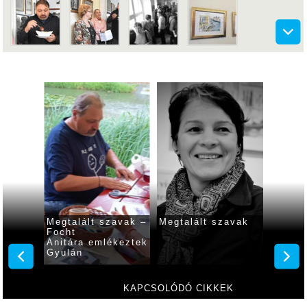
 újra
Megtalált szavak –
Megtalált szavak
FOCHT
Focht
Anitára emlékeztek
Gyulán
KAPCSOLÓDÓ CIKKEK