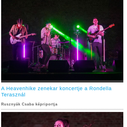
A Heavenhike zenekar koncertje a Rondella
Terasznál
Rusznyák Csaba képriportja