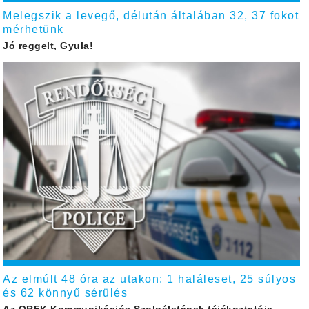
Melegszik a levegő, délután általában 32, 37 fokot
mérhetünk
Jó reggelt, Gyula!
Az elmúlt 48 óra az utakon: 1 haláleset, 25 súlyos
és 62 könnyű sérülés