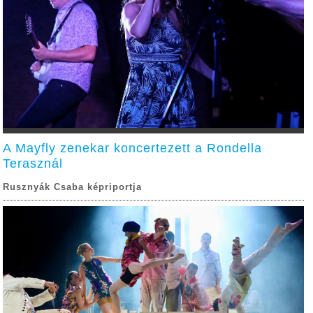
A Mayfly zenekar koncertezett a Rondella
Terasznál
Rusznyák Csaba képriportja