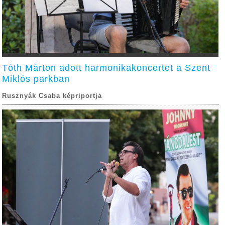
Tóth Márton adott harmonikakoncertet a Szent
Miklós parkban
Rusznyák Csaba képriportja