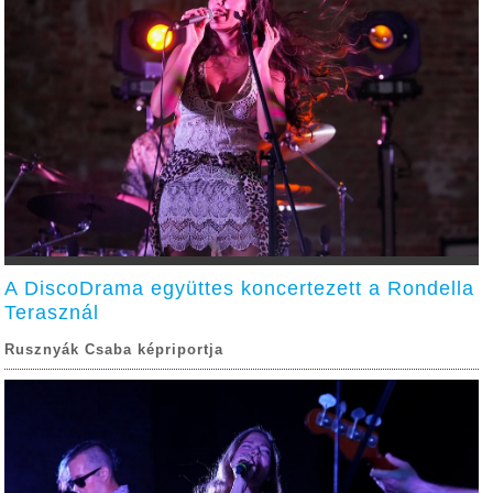
A DiscoDrama együttes koncertezett a Rondella
Terasznál
Rusznyák Csaba képriportja