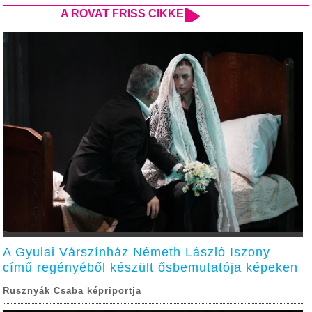
A ROVAT FRISS CIKKEI
A Gyulai Várszínház Németh László Iszony
című regényéből készült ősbemutatója képeken
Rusznyák Csaba képriportja