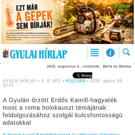
2026. augusztus 6., csütörtök, Berta és Bettina
GYULAI HÍRLAP • S. E./MTI •
KULTÚRA
• 2026. április 08.
10:41
A Gyulán őrzött Erdős Kamill-hagyaték
most a roma holokauszt témájának
feldolgozásához szolgál kulcsfontosságú
adatokkal