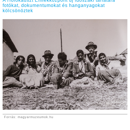
A Holokauszt Emlékközpont új időszaki tárlatára
fotókat, dokumentumokat és hanganyagokat
kölcsönöztek
Forrás: magyarmuzeumok.hu