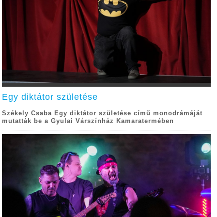
Egy diktátor születése
Székely Csaba Egy diktátor születése című monodrámáját
mutatták be a Gyulai Várszínház Kamaratermében