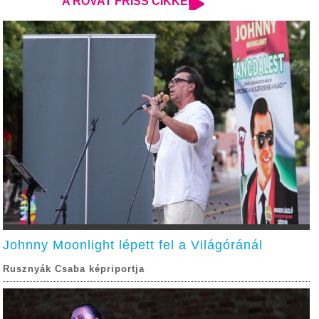
A ROVAT FRISS CIKKEI
Johnny Moonlight lépett fel a Világóránál
Rusznyák Csaba képriportja