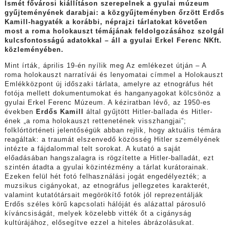
Ismét fővárosi kiállításon szerepelnek a gyulai múzeum
gyűjteményének darabjai: a közgyűjteményben őrzött Erdős
Kamill-hagyaték a korábbi, néprajzi tárlatokat követően
most a roma holokauszt témájának feldolgozásához szolgál
kulcsfontosságú adatokkal – áll a gyulai Erkel Ferenc NKft.
közleményében.
Mint írták, április 19-én nyílik meg Az emlékezet útján – A
roma holokauszt narratívái és lenyomatai címmel a Holokauszt
Emlékközpont új időszaki tárlata, amelyre az etnográfus hét
fotója mellett dokumentumokat és hanganyagokat kölcsönöz a
gyulai Erkel Ferenc Múzeum. A kéziratban lévő, az 1950-es
években
Erdős Kamill
által gyűjtött Hitler-ballada és Hitler-
ének „a roma holokauszt rettenetének visszhangjai”;
folklórtörténeti jelentőségük abban rejlik, hogy aktuális témára
reagáltak: a traumát elszenvedő közösség Hitler személyének
intézte a fájdalommal telt sorokat. A kutató a saját
előadásában hangszalagra is rögzítette a Hitler-balladát, ezt
szintén átadta a gyulai közintézmény a tárlat kurátorainak.
Ezeken felül hét fotó felhasználási jogát engedélyezték; a
muzsikus cigányokat, az etnográfus jellegzetes karakterét,
valamint kutatótársait megörökítő fotók jól reprezentálják
Erdős széles körű kapcsolati hálóját és alázattal párosuló
kíváncsiságát, melyek közelebb vitték őt a cigányság
kultúrájához, elősegítve ezzel a hiteles ábrázolásukat.