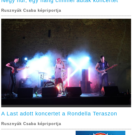
Négy húr, egy hang címmel adtak koncertet
Rusznyák Csaba képriportja
A Last adott koncertet a Rondella Teraszon
Rusznyák Csaba képriportja