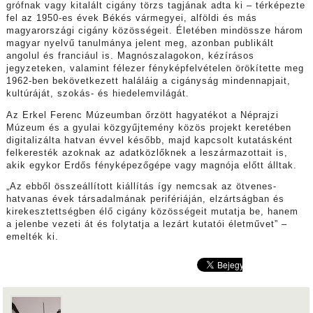
grófnak vagy kitalált cigány törzs tagjának adta ki – térképezte
fel az 1950-es évek Békés vármegyei, alföldi és más
magyarországi cigány közösségeit. Életében mindössze három
magyar nyelvű tanulmánya jelent meg, azonban publikált
angolul és franciául is. Magnószalagokon, kézírásos
jegyzeteken, valamint félezer fényképfelvételen örökítette meg
1962-ben bekövetkezett haláláig a cigányság mindennapjait,
kultúráját, szokás- és hiedelemvilágát.
Az Erkel Ferenc Múzeumban őrzött hagyatékot a Néprajzi
Múzeum és a gyulai közgyűjtemény közös projekt keretében
digitalizálta hatvan évvel később, majd kapcsolt kutatásként
felkeresték azoknak az adatközlőknek a leszármazottait is,
akik egykor Erdős fényképezőgépe vagy magnója előtt álltak.
„Az ebből összeállított kiállítás így nemcsak az ötvenes-
hatvanas évek társadalmának perifériáján, elzártságban és
kirekesztettségben élő cigány közösségeit mutatja be, hanem
a jelenbe vezeti át és folytatja a lezárt kutatói életművet” –
emelték ki.