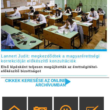
Lannert Judit: megkezdődtek a magyarérettségi
korrekcióját előkészítő konzultációk
Első lépésként teljesen megújították az érettségitétel-
előkészítő bizottságot
CIKKEK KERESÉSE AZ ONLINE
ARCHÍVUMBAN