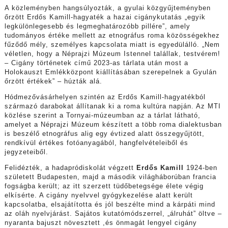
A közleményben hangsúlyozták, a gyulai közgyűjteményben
őrzött Erdős Kamill-hagyaték a hazai cigánykutatás „egyik
legkülönlegesebb és legmeghatározóbb pillére”, amely
tudományos értéke mellett az etnográfus roma közösségekhez
fűződő mély, személyes kapcsolata miatt is egyedülálló. „Nem
véletlen, hogy a Néprajzi Múzeum Istennel talállak, testvérem!
– Cigány történetek című 2023-as tárlata után most a
Holokauszt Emlékközpont kiállításában szerepelnek a Gyulán
őrzött értékek” – húzták alá.
Hódmezővásárhelyen szintén az Erdős Kamill-hagyatékból
származó darabokat állítanak ki a roma kultúra napján. Az MTI
közlése szerint a Tornyai-múzeumban az a tárlat látható,
amelyet a Néprajzi Múzeum készített a több roma dialektusban
is beszélő etnográfus alig egy évtized alatt összegyűjtött,
rendkívül értékes fotóanyagából, hangfelvételeiből és
jegyzeteiből.
Felidézték, a hadapródiskolát végzett
Erdős Kamill
1924-ben
született Budapesten, majd a második világháborúban francia
fogságba került; az itt szerzett tüdőbetegsége élete végig
elkísérte. A cigány nyelvvel gyógykezelése alatt került
kapcsolatba, elsajátította és jól beszélte mind a kárpáti mind
az oláh nyelvjárást. Sajátos kutatómódszerrel, „álruhát” öltve –
nyaranta bajuszt növesztett ,és önmagát lengyel cigány