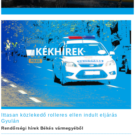
Ittasan közlekedő rolleres ellen indult eljárás
Gyulán
Rendőrségi hírek Békés vármegyéből