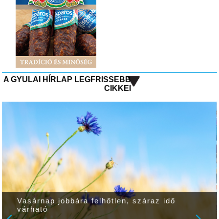
A GYULAI HÍRLAP LEGFRISSEBB
CIKKEI
Vasárnap jobbára felhőtlen, száraz idő
várható