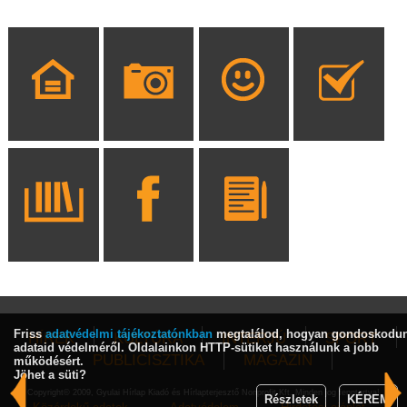
Friss
adatvédelmi tájékoztatónkban
megtalálod, hogyan gondoskodu
HÍREK
KULTÚRA
INTERJÚ
SPORT
adataid védelméről. Oldalainkon HTTP-sütiket használunk a jobb
PUBLICISZTIKA
MAGAZIN
működésért.
Jöhet a süti?
Copyright© 2009, Gyulai Hírlap Kiadó és Hírlapterjesztő Nonprofit Kft. Minden jog fenntartva!
Részletek
KÉREM