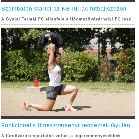
Szombaton startol az NB III.-as futballszezon
A Gyulai Termál FC ellenfele a Hódmezővásárhelyi FC lesz
Funkcionális fitneszversenyt rendeztek Gyulán
A fürdővárosi sportolók voltak a legeredményesebbek