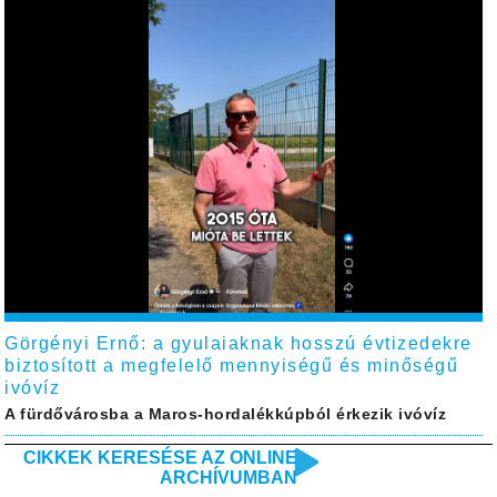
Görgényi Ernő: a gyulaiaknak hosszú évtizedekre
biztosított a megfelelő mennyiségű és minőségű
ivóvíz
A fürdővárosba a Maros-hordalékkúpból érkezik ivóvíz
CIKKEK KERESÉSE AZ ONLINE
ARCHÍVUMBAN