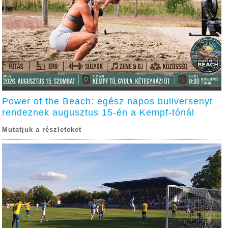
Power of the Beach: egész napos buliversenyt
rendeznek augusztus 15-én a Kempf-tónál
Mutatjuk a részleteket