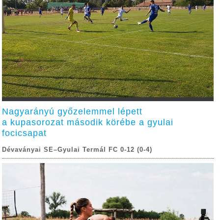
Nagyarányú győzelemmel lépett
a kupasorozat második körébe a gyulai
focicsapat
Dévaványai SE–Gyulai Termál FC 0-12 (0-4)