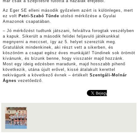
már csak a szépítésre futotta a hazaiak erejéből.
Az Eger SE elleni második győzelem azért is különleges, mert
ez volt
Petri-Szabó Tünde
utolsó mérkőzése a Gyulai
Amazonok csapatában.
– Jó mérkőzést tudtunk játszani, felváltva forogtak veszélyben
a kapuk. Sikerült a második felidei feljavuló játékunkkal
megnyerni a meccset, így az 5. helyet szereztük meg.
Gratulálok mindenkinek, aki részt vett a sikerben, és
köszönöm a csapat egész éves munkáját! Tündinek sok örömöt
kívánunk, és bízunk benne, hogy visszatér majd hozzánk.
Most egy ideig edzésben maradunk, majd hosszabb pihenő
következik, utána újult erővel, kissé átalakult kerettel
nekivágunk a következő évnek – értékelt
Szentgáli-Molnár
Ágnes
vezetőedző.