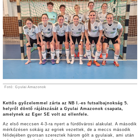
Fotó: Gyulai Amazonok
Kettős győzelemmel zárta az NB I.-es futsalbajnokság 5.
helyről döntő rájátszását a Gyulai Amazonok csapata,
amelynek az Eger SE volt az ellenfele.
Az első meccsen 4-3-ra nyert a fürdővárosi alakulat. A második
mérkőzésen sokáig az egriek vezettek, de a meccs második
félidejében gyorsan szereztek három gólt a gyulaiak, ami után