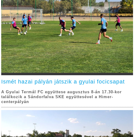
Ismét hazai pályán játszik a gyulai focicsapat
A Gyulai Termál FC együttese augusztus 8-án 17.30-kor
találkozik a Sándorfalva SKE együttesével a Himer-
centerpályán