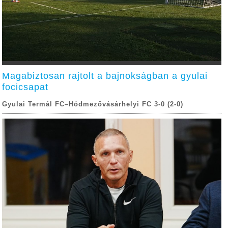
Magabiztosan rajtolt a bajnokságban a gyulai
focicsapat
Gyulai Termál FC–Hódmezővásárhelyi FC 3-0 (2-0)