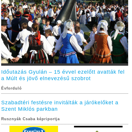
Időutazás Gyulán – 15 évvel ezelőtt avatták fel
a Múlt és jövő elnevezésű szobrot
Évforduló
Szabadtéri festésre invitálták a járókelőket a
Szent Miklós parkban
Rusznyák Csaba képriportja