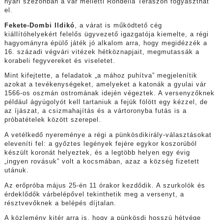
nyári szezonban a vár melletti Rondella Teraszon fogyaszthat
el.
Fekete-Dombi Ildikó
, a várat is működtető cég
kiállítóhelyekért felelős ügyvezető igazgatója kiemelte, a régi
hagyományra épülő játék jó alkalom arra, hogy megidézzék a
16. századi végvári vitézek hétköznapjait, megmutassák a
korabeli fegyvereket és viseletet.
Mint kifejtette, a feladatok „a mához puhítva” megjelenítik
azokat a tevékenységeket, amelyeket a katonák a gyulai vár
1566-os oszmán ostromának idején végeztek. A versenyzőknek
például ágyúgolyót kell tartaniuk a fejük fölött egy kézzel, de
az íjászat, a csizmahajítás és a vártoronyba futás is a
próbatételek között szerepel.
A vetélkedő nyereménye a régi a pünkösdikirály-választásokat
eleveníti fel: a győztes legények fejére egykor koszorúból
készült koronát helyeztek, és a legtöbb helyen egy évig
„ingyen rovásuk” volt a kocsmában, azaz a község fizetett
utánuk.
Az erőpróba május 25-én 11 órakor kezdődik. A szurkolók és
érdeklődők várbelépővel tekinthetik meg a versenyt, a
résztvevőknek a belépés díjtalan.
A közlemény kitér arra is, hogy a pünkösdi hosszú hétvége