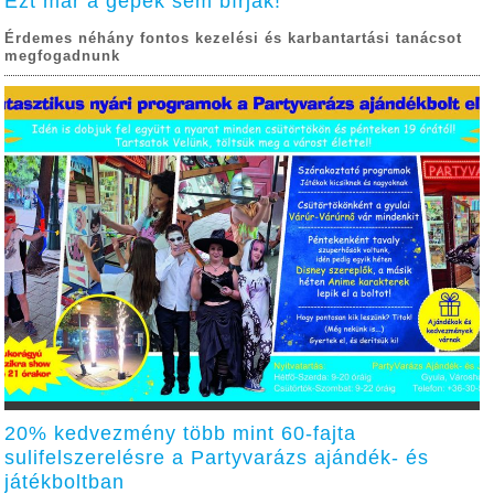
Ezt már a gépek sem bírják!
Érdemes néhány fontos kezelési és karbantartási tanácsot
megfogadnunk
20% kedvezmény több mint 60-fajta
sulifelszerelésre a Partyvarázs ajándék- és
játékboltban