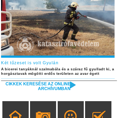
Két tűzeset is volt Gyulán
A bicerei tanyáknál szalmabála és a száraz fű gyulladt ki, a
horgásztavak mögötti erdős területen az avar égett
CIKKEK KERESÉSE AZ ONLINE
ARCHÍVUMBAN