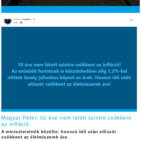
Magyar Péter: tíz éve nem látott szintre csökkent
az infláció
A miniszterelnök közölte: hosszú idő után először
csökkent az élelmiszerek ára