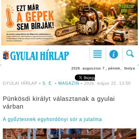
2026. augusztus 7., péntek, Ibolya
GYULAI HÍRLAP •
S. E.
•
MAGAZIN
• 2026. május 22. 13:50
Pünkösdi királyt választanak a gyulai
várban
A győztesnek egyhordónyi sör a jutalma