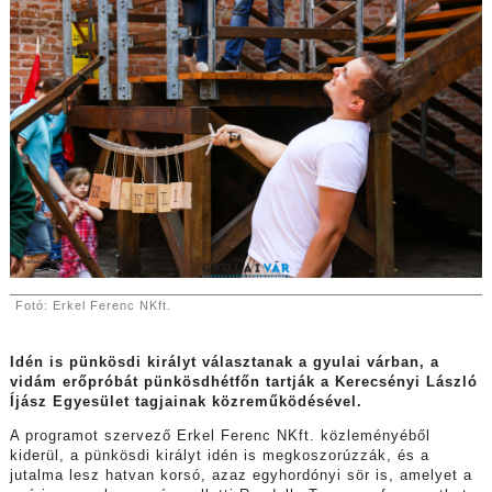
Fotó: Erkel Ferenc NKft.
Idén is pünkösdi királyt választanak a gyulai várban, a
vidám erőpróbát pünkösdhétfőn tartják a Kerecsényi László
Íjász Egyesület tagjainak közreműködésével.
A programot szervező Erkel Ferenc NKft. közleményéből
kiderül, a pünkösdi királyt idén is megkoszorúzzák, és a
jutalma lesz hatvan korsó, azaz egyhordónyi sör is, amelyet a