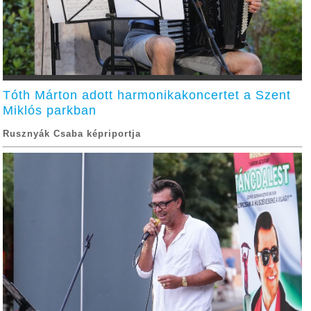
Tóth Márton adott harmonikakoncertet a Szent
Miklós parkban
Rusznyák Csaba képriportja