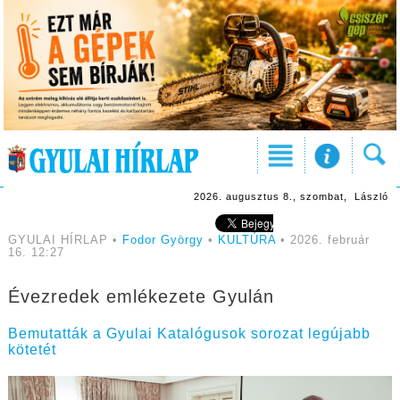
2026. augusztus 8., szombat, László
GYULAI HÍRLAP •
Fodor György
•
KULTÚRA
• 2026. február
16. 12:27
Évezredek emlékezete Gyulán
Bemutatták a Gyulai Katalógusok sorozat legújabb
kötetét