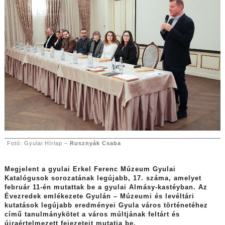
Fotó: Gyulai Hírlap –
Rusznyák Csaba
Megjelent a gyulai Erkel Ferenc Múzeum Gyulai
Katalógusok sorozatának legújabb, 17. száma, amelyet
február 11-én mutattak be a gyulai Almásy-kastéyban. Az
Évezredek emlékezete Gyulán – Múzeumi és levéltári
kutatások legújabb eredményei Gyula város történetéhez
című tanulmánykötet a város múltjának feltárt és
újraértelmezett fejezeteit mutatja be.