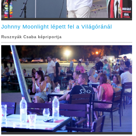
Johnny Moonlight lépett fel a Világóránál
Rusznyák Csaba képriportja