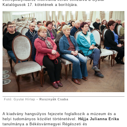
Katalógusok 17. kötetének a borítójára.
Fotó: Gyulai Hírlap –
Rusznyák Csaba
A kiadvány hangsúlyos fejezete foglalkozik a múzeum és a
helyi tudományos közélet történetével.
Héjja Julianna Erika
tanulmánya a Békésvármegyei Régészeti és