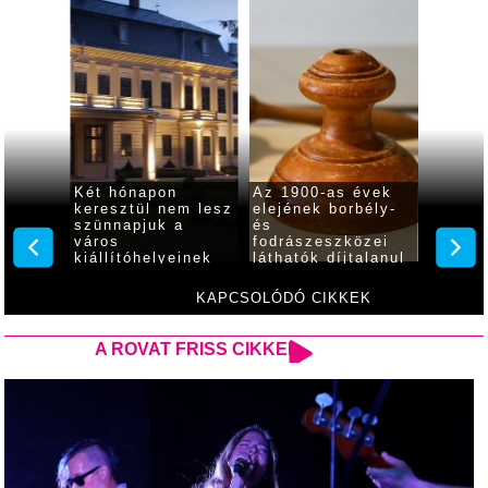
Két hónapon
Az 1900-as évek
Szókr
 a
keresztül nem lesz
elejének borbély-
védőb
s az
szünnapjuk a
és
emléke
ély
város
fodrászeszközei
hogy 2
kiállítóhelyeinek
láthatók díjtalanul
színjá
tását
az Almásy-
gyulai
kastélyban
KAPCSOLÓDÓ CIKKEK
A ROVAT FRISS CIKKEI