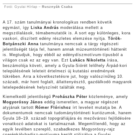
Fotó: Gyulai Hírlap –
Rusznyák Csaba
A 17. szám tanulmányai kronologikus rendben követik
egymást, így
Liska András
moderálása mellett a
megszólalások, témabemutatók is. A sort egy különleges, kora
vaskori, díszített edény részletes elemzése nyitja.
Török-
Botyánszki Anna
tanulmánya nemcsak a tárgy régészeti
jelentőségét tárja fel, hanem annak múzeumtörténeti hátterét
is. Megtudjuk, hogy ebből az edénydíszmotívum-típusból a
világon csak ez az egy van. Ezt
Lukács Nikoletta
írása,
beszámolója követi, amely a Gyula-Siórét lelőhely Árpád-kori
településének leleteit értelmezi új kutatási eredmények
tükrében. Arra a következtetésre jut, hogy valószínűleg 10.
századi, már hont foglalt, állattenyésztő, gazdálkodó magyarok
letelepedésének helyszínét találták meg.
Kiemelkedő jelentőségű
Prohászka Péter
közleménye, amely
Mogyoróssy János
eddig ismeretlen, a magyar régészet
atyjának tartott
Rómer Flórishoz
írt leveleit mutatja be. A
dokumentumok nemcsak tudománytörténeti kuriózumok, hanem
Gyula 18–19. századi topográfiájára és mezővárosi fejlődésére
vonatkozó adatokat is tartalmaznak. Megemlítendő, hogy az
egyik levélben szereplő, szabadkezes Mogyoróssy-rajz
cserépkályhadísz-motívuma került stilizálva a Gyulai