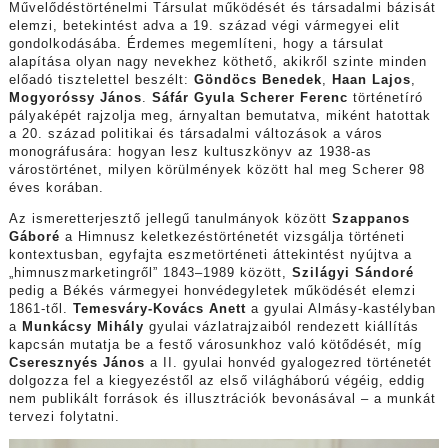
Művelődéstörténelmi Társulat működését és társadalmi bázisát
elemzi, betekintést adva a 19. század végi vármegyei elit
gondolkodásába. Érdemes megemlíteni, hogy a társulat
alapítása olyan nagy nevekhez köthető, akikről szinte minden
előadó tisztelettel beszélt:
Göndöcs Benedek
,
Haan Lajos
,
Mogyoróssy János
.
Sáfár Gyula Scherer Ferenc
történetíró
pályaképét rajzolja meg, árnyaltan bemutatva, miként hatottak
a 20. század politikai és társadalmi változások a város
monográfusára: hogyan lesz kultuszkönyv az 1938-as
várostörténet, milyen körülmények között hal meg Scherer 98
éves korában.
Az ismeretterjesztő jellegű tanulmányok között
Szappanos
Gáboré
a Himnusz keletkezéstörténetét vizsgálja történeti
kontextusban, egyfajta eszmetörténeti áttekintést nyújtva a
„himnuszmarketingről” 1843–1989 között,
Szilágyi Sándoré
pedig a Békés vármegyei honvédegyletek működését elemzi
1861-től.
Temesváry-Kovács Anett
a gyulai Almásy-kastélyban
a
Munkácsy Mihály
gyulai vázlatrajzaiból rendezett kiállítás
kapcsán mutatja be a festő városunkhoz való kötődését, míg
Cseresznyés János
a II. gyulai honvéd gyalogezred történetét
dolgozza fel a kiegyezéstől az első világháború végéig, eddig
nem publikált források és illusztrációk bevonásával – a munkát
tervezi folytatni.