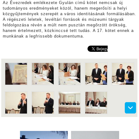
Az Évezredek emlékezete Gyulán című kötet nemcsak új
tudományos eredményeket közöl, hanem megerősíti a helyi
közgyűjtemények szerepét a város identitásának formálásában.
A régészeti leletek, levéltári források és múzeumi tárgyak
feldolgozása révén a múlt nem pusztán megőrzött örökség,
hanem értelmezett, közkinccsé tett tudás. A 17. kötet ennek a
munkának a legfrissebb dokumentuma.