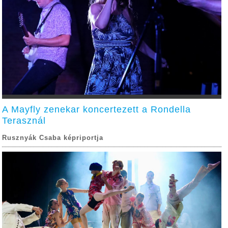
A Mayfly zenekar koncertezett a Rondella
Terasznál
Rusznyák Csaba képriportja