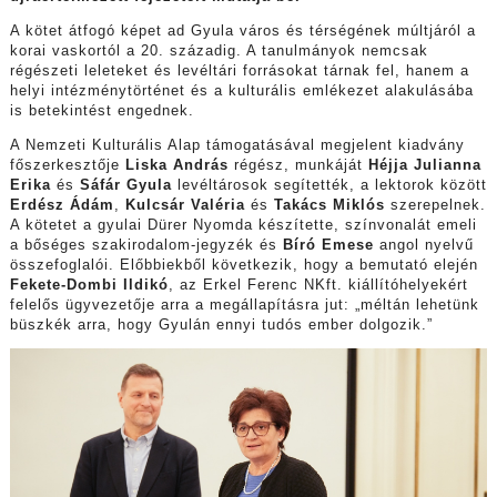
A kötet átfogó képet ad Gyula város és térségének múltjáról a
korai vaskortól a 20. századig. A tanulmányok nemcsak
régészeti leleteket és levéltári forrásokat tárnak fel, hanem a
helyi intézménytörténet és a kulturális emlékezet alakulásába
is betekintést engednek.
A Nemzeti Kulturális Alap támogatásával megjelent kiadvány
főszerkesztője
Liska András
régész, munkáját
Héjja Julianna
Erika
és
Sáfár Gyula
levéltárosok segítették, a lektorok között
Erdész Ádám
,
Kulcsár Valéria
és
Takács Miklós
szerepelnek.
A kötetet a gyulai Dürer Nyomda készítette, színvonalát emeli
a bőséges szakirodalom-jegyzék és
Bíró Emese
angol nyelvű
összefoglalói. Előbbiekből következik, hogy a bemutató elején
Fekete-Dombi Ildikó
, az Erkel Ferenc NKft. kiállítóhelyekért
felelős ügyvezetője arra a megállapításra jut: „méltán lehetünk
büszkék arra, hogy Gyulán ennyi tudós ember dolgozik.”