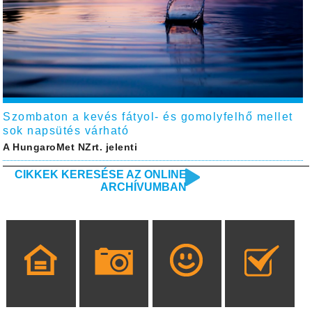
Szombaton a kevés fátyol- és gomolyfelhő mellet
sok napsütés várható
A HungaroMet NZrt. jelenti
CIKKEK KERESÉSE AZ ONLINE
ARCHÍVUMBAN