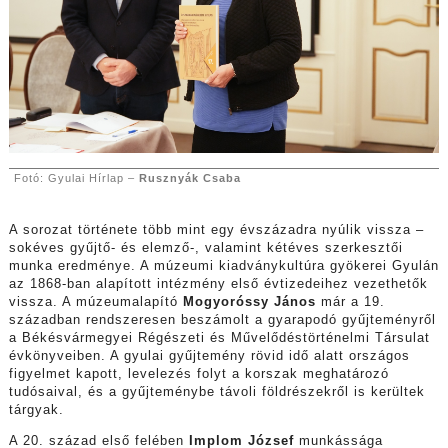
Fotó: Gyulai Hírlap –
Rusznyák Csaba
A sorozat története több mint egy évszázadra nyúlik vissza –
sokéves gyűjtő- és elemző-, valamint kétéves szerkesztői
munka eredménye. A múzeumi kiadványkultúra gyökerei Gyulán
az 1868-ban alapított intézmény első évtizedeihez vezethetők
vissza. A múzeumalapító
Mogyoróssy János
már a 19.
században rendszeresen beszámolt a gyarapodó gyűjteményről
a Békésvármegyei Régészeti és Művelődéstörténelmi Társulat
évkönyveiben. A gyulai gyűjtemény rövid idő alatt országos
figyelmet kapott, levelezés folyt a korszak meghatározó
tudósaival, és a gyűjteménybe távoli földrészekről is kerültek
tárgyak.
A 20. század első felében
Implom József
munkássága