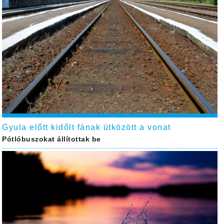
Gyula előtt kidőlt fának ütközött a vonat
Pótlóbuszokat állítottak be