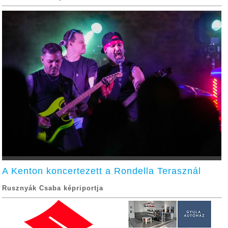
A Kenton koncertezett a Rondella Terasznál
Rusznyák Csaba képriportja