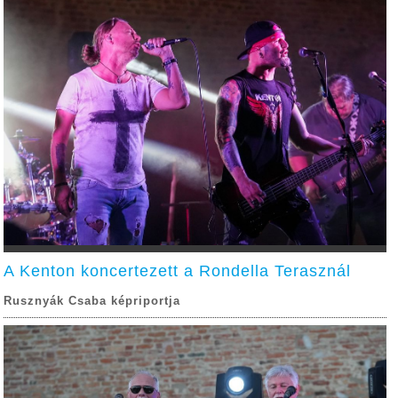
A Kenton koncertezett a Rondella Terasznál
Rusznyák Csaba képriportja