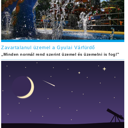
Zavartalanul üzemel a Gyulai Várfürdő
„Minden normál rend szerint üzemel és üzemelni is fog!”