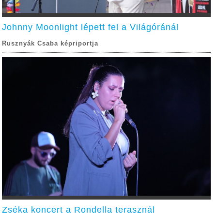
Johnny Moonlight lépett fel a Világóránál
Rusznyák Csaba képriportja
Zséka koncert a Rondella terasznál