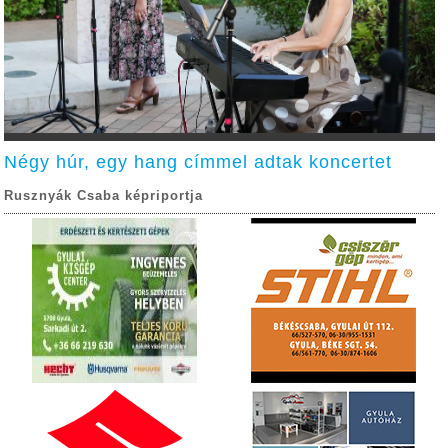
Négy húr, egy hang címmel adtak koncertet
Rusznyák Csaba képriportja