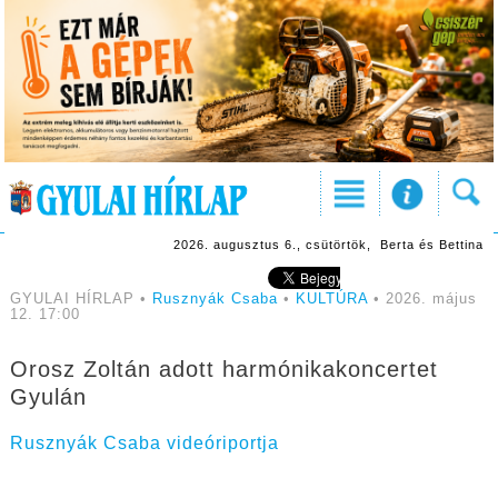
2026. augusztus 6., csütörtök, Berta és Bettina
GYULAI HÍRLAP •
Rusznyák Csaba
•
KULTÚRA
• 2026. május
12. 17:00
Orosz Zoltán adott harmónikakoncertet
Gyulán
Rusznyák Csaba videóriportja