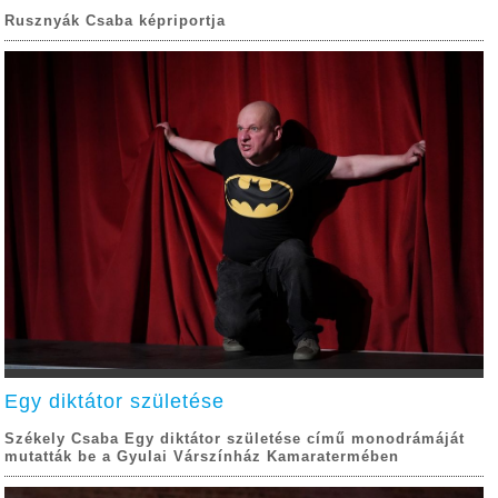
Rusznyák Csaba képriportja
Egy diktátor születése
Székely Csaba Egy diktátor születése című monodrámáját
mutatták be a Gyulai Várszínház Kamaratermében