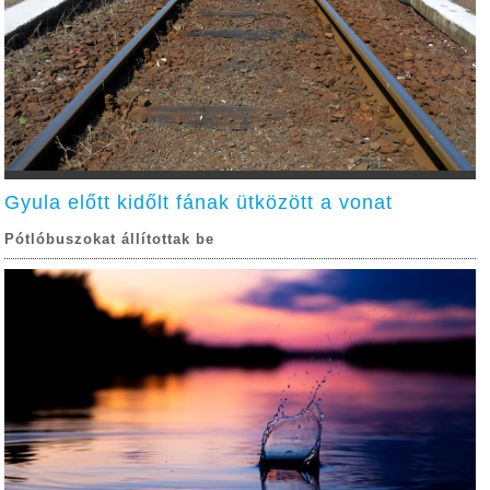
Gyula előtt kidőlt fának ütközött a vonat
Pótlóbuszokat állítottak be