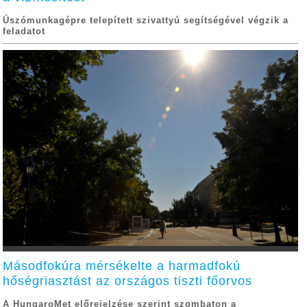
Úszómunkagépre telepített szivattyú segítségével végzik a
feladatot
Másodfokúra mérsékelte a harmadfokú
hőségriasztást az országos tiszti főorvos
A HungaroMet előrejelzése szerint szombaton a