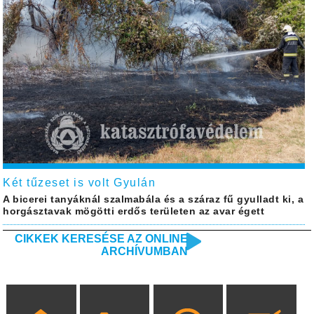
Két tűzeset is volt Gyulán
A bicerei tanyáknál szalmabála és a száraz fű gyulladt ki, a
horgásztavak mögötti erdős területen az avar égett
CIKKEK KERESÉSE AZ ONLINE
ARCHÍVUMBAN