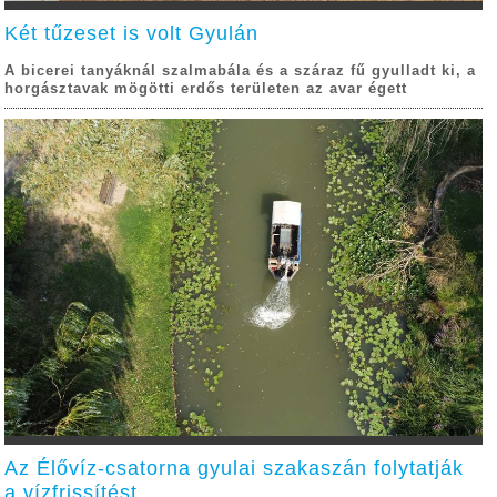
Két tűzeset is volt Gyulán
A bicerei tanyáknál szalmabála és a száraz fű gyulladt ki, a
horgásztavak mögötti erdős területen az avar égett
Az Élővíz-csatorna gyulai szakaszán folytatják
a vízfrissítést