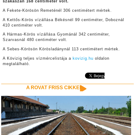
szakaszán 168 centiméter volt.
A Fekete-Körösön Remeténél 306 centimétert mértek.
A Kettős-Körös vízállása Békésnél 99 centiméter, Doboznál
410 centiméter volt.
A Hármas-Körös vízállása Gyománál 342 centiméter,
Szarvasnál 480 centiméter volt.
A Sebes-Körösön Körösladánynál 113 centimétert mértek.
A Kövizig teljes vízmércelistája a
kovizig.hu
oldalon
megtalálható.
A ROVAT FRISS CIKKEI