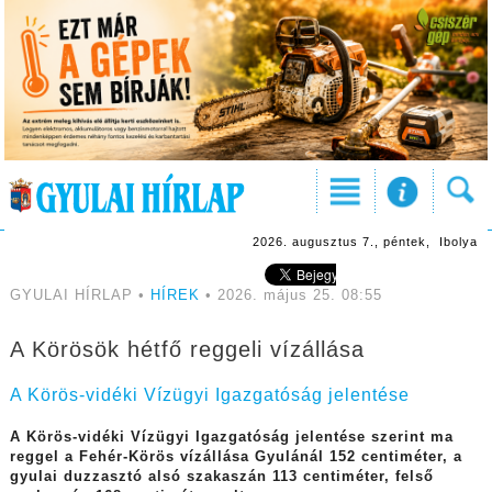
2026. augusztus 7., péntek, Ibolya
GYULAI HÍRLAP •
HÍREK
• 2026. május 25. 08:55
A Körösök hétfő reggeli vízállása
A Körös-vidéki Vízügyi Igazgatóság jelentése
A Körös-vidéki Vízügyi Igazgatóság jelentése szerint ma
reggel a Fehér-Körös vízállása Gyulánál 152 centiméter, a
gyulai duzzasztó alsó szakaszán 113 centiméter, felső