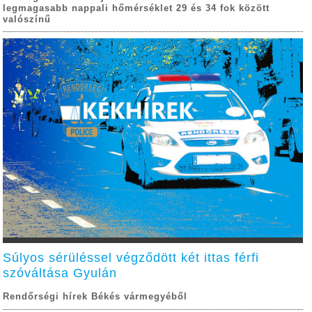
legmagasabb nappali hőmérséklet 29 és 34 fok között
valószínű
Súlyos sérüléssel végződött két ittas férfi
szóváltása Gyulán
Rendőrségi hírek Békés vármegyéből