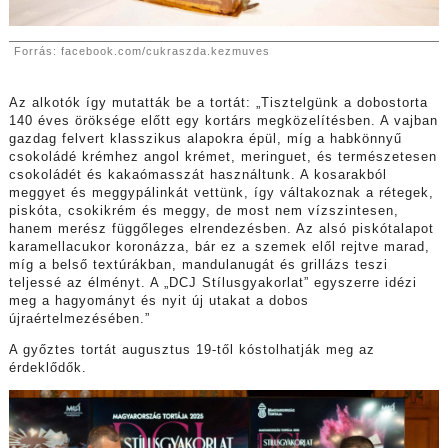
Forrás: facebook.com/cukraszda.kezmuves
Az alkotók így mutatták be a tortát: „Tisztelgünk a dobostorta
140 éves öröksége előtt egy kortárs megközelítésben. A vajban
gazdag felvert klasszikus alapokra épül, míg a habkönnyű
csokoládé krémhez angol krémet, meringuet, és természetesen
csokoládét és kakaómasszát használtunk. A kosarakból
meggyet és meggypálinkát vettünk, így váltakoznak a rétegek,
piskóta, csokikrém és meggy, de most nem vízszintesen,
hanem merész függőleges elrendezésben. Az alsó piskótalapot
karamellacukor koronázza, bár ez a szemek elől rejtve marad,
míg a belső textúrákban, mandulanugát és grillázs teszi
teljessé az élményt. A „DCJ Stílusgyakorlat” egyszerre idézi
meg a hagyományt és nyit új utakat a dobos
újraértelmezésében.”
A győztes tortát augusztus 19-től kóstolhatják meg az
érdeklődők.