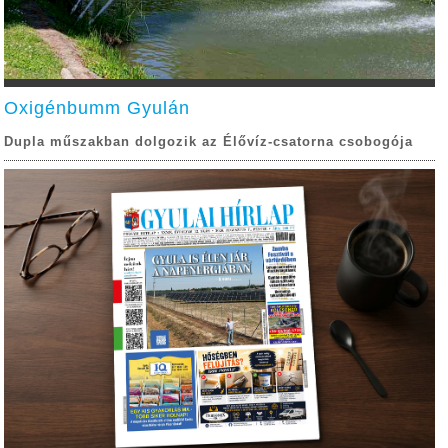
Oxigénbumm Gyulán
Dupla műszakban dolgozik az Élővíz-csatorna csobogója