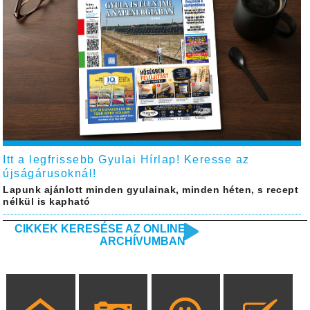
Itt a legfrissebb Gyulai Hírlap! Keresse az
újságárusoknál!
Lapunk ajánlott minden gyulainak, minden héten, s recept
nélkül is kapható
CIKKEK KERESÉSE AZ ONLINE
ARCHÍVUMBAN