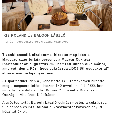
KIS ROLAND
ÉS
BALOGH LÁSZLÓ
Forrás: facebook.com/cukraszda.kezmuves
Tizenkilencedik alkalommal hirdette meg idén a
Magyarország tortája versenyt a Magyar Cukrász
Ipartestület az augusztus 20-i nemzeti ünnep alkalmából,
amelyet idén a Kézműves cukrászda „DCJ Stílusgyakorlat”
elnevezésű tortája nyert meg.
Az ipartestület idén a „Dobostorta 140” témakörben hirdette
meg a megmérettetést, hiszen 140 évvel ezelőtt, 1885-ben
mutatta be a dobostortát
Dobos C. József
a Budapesti
Országos Általános Kiállításon.
A győztes tortát
Balogh László
cukrászmester, a cukrászda
tulajdonosa és
Kis Roland
cukrászmester közösen együtt
készítették el.