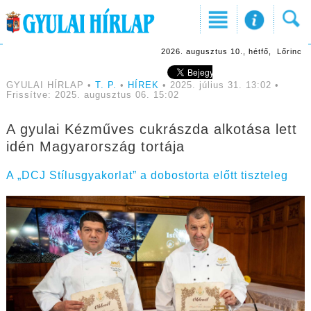
2026. augusztus 10., hétfő, Lőrinc
GYULAI HÍRLAP •
T. P.
•
HÍREK
• 2025. július 31. 13:02 •
Frissítve: 2025. augusztus 06. 15:02
A gyulai Kézműves cukrászda alkotása lett
idén Magyarország tortája
A „DCJ Stílusgyakorlat” a dobostorta előtt tiszteleg