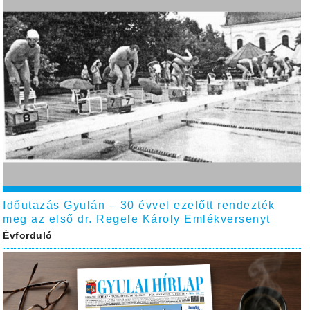
Időutazás Gyulán – 30 évvel ezelőtt rendezték
meg az első dr. Regele Károly Emlékversenyt
Évforduló