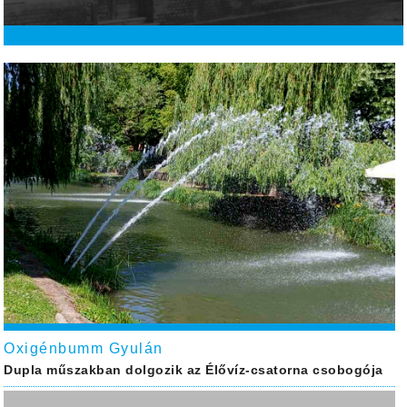
Oxigénbumm Gyulán
Dupla műszakban dolgozik az Élővíz-csatorna csobogója