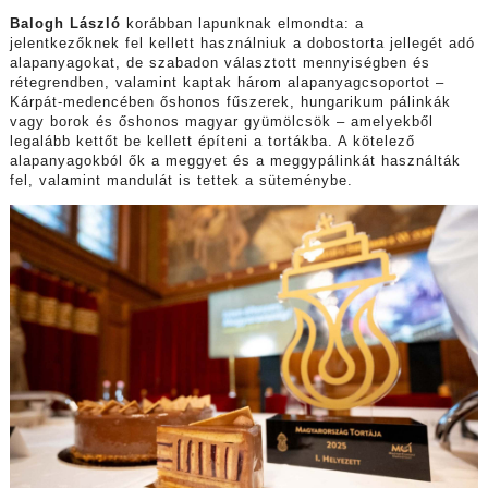
Balogh László
korábban lapunknak elmondta: a
jelentkezőknek fel kellett használniuk a dobostorta jellegét adó
alapanyagokat, de szabadon választott mennyiségben és
rétegrendben, valamint kaptak három alapanyagcsoportot –
Kárpát-medencében őshonos fűszerek, hungarikum pálinkák
vagy borok és őshonos magyar gyümölcsök – amelyekből
legalább kettőt be kellett építeni a tortákba. A kötelező
alapanyagokból ők a meggyet és a meggypálinkát használták
fel, valamint mandulát is tettek a süteménybe.