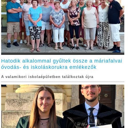
Hatodik alkalommal gyűltek össze a máriafalvai
óvodás- és iskoláskorukra emlékezők
A valamikori iskolaépületben találkoztak újra