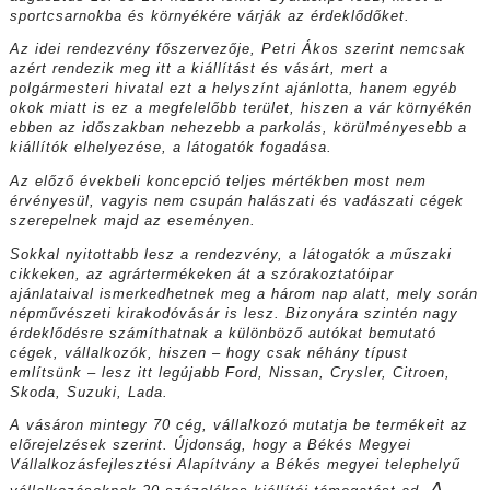
sportcsarnokba
és környékére várják az
érdeklődőket.
Az idei rendezvény
főszervezője, Petri Ákos
szerint nemcsak
azért rendezik
meg itt a kiállítást és
vásárt, mert a
polgármesteri
hivatal ezt a helyszínt ajánlotta,
hanem egyéb
okok miatt
is ez a megfelelőbb terület,
hiszen a vár környékén
ebben
az időszakban nehezebb a
parkolás, körülményesebb
a
kiállítók elhelyezése, a
látogatók fogadása.
Az előző évekbeli koncepció
teljes mértékben most
nem
érvényesül, vagyis nem
csupán halászati és vadászati
cégek
szerepelnek majd az
eseményen.
Sokkal nyitottabb lesz
a rendezvény, a látogatók
a műszaki
cikkeken, az
agrártermékeken át a szórakoztatóipar
ajánlataival
ismerkedhetnek meg a három
nap alatt, mely során
népművészeti
kirakodóvásár is
lesz. Bizonyára szintén nagy
érdeklődésre számíthatnak a
különböző autókat bemutató
cégek, vállalkozók, hiszen
– hogy csak néhány típust
említsünk – lesz itt legújabb
Ford, Nissan, Crysler, Citroen,
Skoda, Suzuki, Lada.
A vásáron mintegy 70 cég,
vállalkozó mutatja be termékeit
az
előrejelzések szerint.
Újdonság, hogy a Békés Megyei
Vállalkozásfejlesztési
Alapítvány a Békés megyei
telephelyű
A