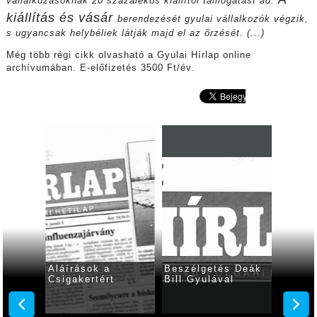
vállalkozásoknak
20 százalékos kiállítói támogatást ad.
kiállítás és vásár
berendezését gyulai vállalkozók
végzik,
s ugyancsak
helybéliek látják majd el az
őrzését. (...)
Még több régi cikk olvasható a Gyulai Hírlap online
archívumában. E-előfizetés 3500 Ft/év.
a
Aláírások a
Beszélgetés Deák
Gyulav
Csigakertért
Bill Gyulával
van le