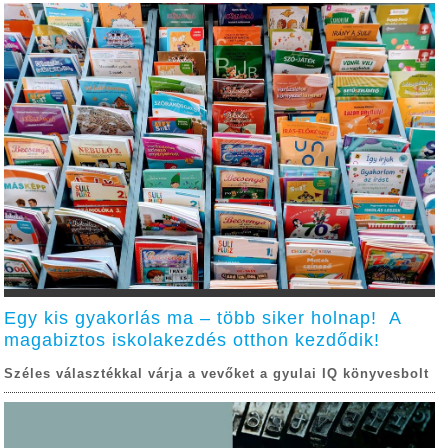
Egy kis gyakorlás ma – több siker holnap! A
magabiztos iskolakezdés otthon kezdődik!
Széles választékkal várja a vevőket a gyulai IQ könyvesbolt