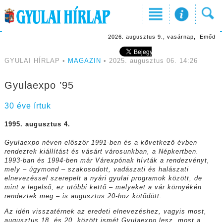
2026. augusztus 9., vasárnap, Emőd
GYULAI HÍRLAP •
MAGAZIN
• 2025. augusztus 06. 14:26
Gyulaexpo ’95
30 éve írtuk
1995. augusztus 4.
Gyulaexpo néven először
1991-ben és a következő
évben
rendeztek kiállítást
és vásárt városunkban, a
Népkertben.
1993-ban és
1994-ben már Várexpónak
hívták a rendezvényt,
mely
– úgymond – szakosodott,
vadászati és halászati
elnevezéssel
szerepelt a nyári
gyulai programok között,
de
mint a legelső, ez utóbbi
kettő – melyeket a vár környékén
rendeztek meg – is
augusztus 20-hoz kötődött.
Az idén visszatérnek az
eredeti elnevezéshez, vagyis
most,
augusztus 18. és 20.
között ismét Gyulaexpo
lesz, most a