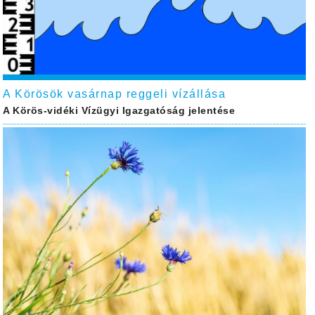
A Körösök vasárnap reggeli vízállása
A Körös-vidéki Vízügyi Igazgatóság jelentése