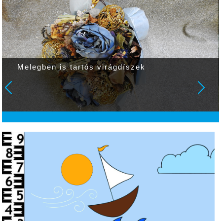
Melegben is tartós virágdíszek