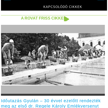
KAPCSOLÓDÓ CIKKEK
A ROVAT FRISS CIKKEI
Időutazás Gyulán – 30 évvel ezelőtt rendezték
meg az első dr. Regele Károly Emlékversenyt