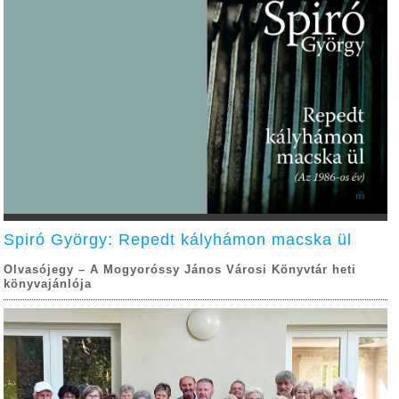
Spiró György: Repedt kályhámon macska ül
Olvasójegy – A Mogyoróssy János Városi Könyvtár heti
könyvajánlója