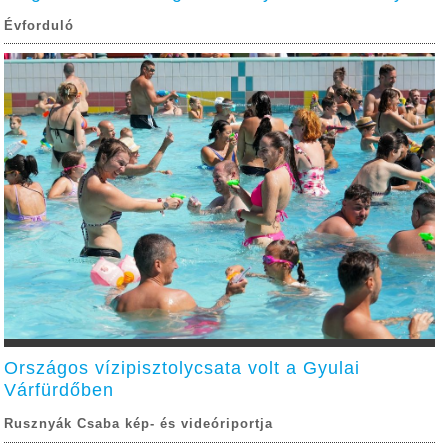
Évforduló
Országos vízipisztolycsata volt a Gyulai
Várfürdőben
Rusznyák Csaba kép- és videóriportja