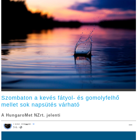
Szombaton a kevés fátyol- és gomolyfelhő
mellet sok napsütés várható
A HungaroMet NZrt. jelenti