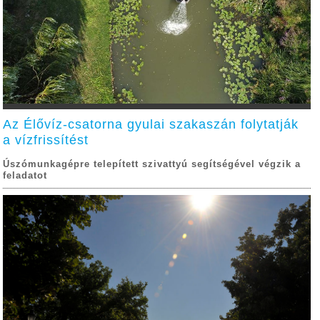
Az Élővíz-csatorna gyulai szakaszán folytatják
a vízfrissítést
Úszómunkagépre telepített szivattyú segítségével végzik a
feladatot