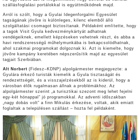
szállásfoglalási portálokkal is együttműködnek majd.
Arról is szólt, hogy a Gyulai Idegenforgalmi Egyesület
tagságának jövőre is különleges, kilenc elemből álló
szolgáltatási csomagot biztosítanak. Példaként említette, hogy
a tagok Visit Gyula kedvezménykártyát adhatnak
vendégeiknek, emellett képzéseken vehetnek részt, és abba a
havi rendszerességű műhelymunkába is bekapcsolódhatnak,
ahol szakmai programokat dolgoznak ki. Azt is kiemelte, hogy
jövőre kampány keretében népszerűsítik majd az egyesület
tagjait Szerbiában.
Alt Norbert
(Fidesz–KDNP) alpolgármester megjegyezte: a
Gyulára érkező turisták kiemelik a Gyula tisztaságát és
rendezettségét, és a visszajelzésekből az is kiderül, hogy a
városban élők rugalmasan állnak a problémákhoz. Az
alpolgármester szerint „a turisztikai szezont meg lehet fejelni
egy-két hónappal” jó programokkal. Az adventi időszakban
„nagy dobás volt” a finn Mikulás érkezése, voltak, akik emiatt
foglaltak a településen szállást – hozta fel példaként.