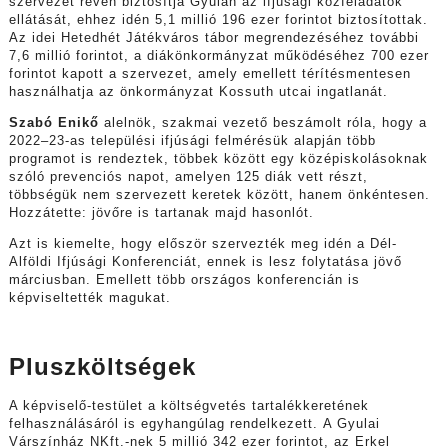
szervezet révén biztosítja Gyulán az ifjúsági közfeladatok
ellátását, ehhez idén 5,1 millió 196 ezer forintot biztosítottak.
Az idei Hetedhét Játékváros tábor megrendezéséhez további
7,6 millió forintot, a diákönkormányzat működéséhez 700 ezer
forintot kapott a szervezet, amely emellett térítésmentesen
használhatja az önkormányzat Kossuth utcai ingatlanát.
Szabó Enikő
alelnök, szakmai vezető beszámolt róla, hogy a
2022–23-as települési ifjúsági felmérésük alapján több
programot is rendeztek, többek között egy középiskolásoknak
szóló prevenciós napot, amelyen 125 diák vett részt,
többségük nem szervezett keretek között, hanem önkéntesen.
Hozzátette: jövőre is tartanak majd hasonlót.
Azt is kiemelte, hogy először szervezték meg idén a Dél-
Alföldi Ifjúsági Konferenciát, ennek is lesz folytatása jövő
márciusban. Emellett több országos konferencián is
képviseltették magukat.
Pluszköltségek
A képviselő-testület a költségvetés tartalékkeretének
felhasználásáról is egyhangúlag rendelkezett. A Gyulai
Várszínház NKft.-nek 5 millió 342 ezer forintot, az Erkel