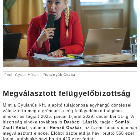
Fotó: Gyulai Hírlap –
Rusznyák Csaba
Megválasztott felügyelőbizottság
Mint a Gyulahús Kft. alapító tulajdonosa egyhangú döntéssel
választotta meg a grémium a cég felügyelőbizottságának
elnökét és tagjait 2025. január 1-jéről 2029. december 31-ig. A
bizottság elnöke továbbra is
Daróczi László
, tagjai:
Somlói
Zsolt Antal
, valamint
Hemző Oszkár
, az üzemi tanács újonnan
megválasztott elnöke. Előbbi tiszteletdíja havi bruttó 550 ezer
forint, utóbbiaké havi bruttó 420 ezer forint.