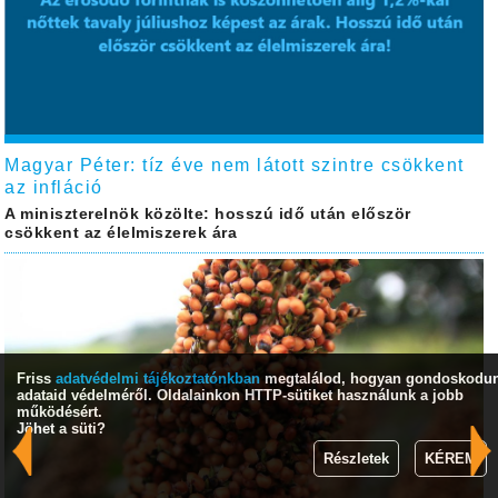
Magyar Péter: tíz éve nem látott szintre csökkent
az infláció
A miniszterelnök közölte: hosszú idő után először
csökkent az élelmiszerek ára
Friss
adatvédelmi tájékoztatónkban
megtalálod, hogyan gondoskodu
adataid védelméről. Oldalainkon HTTP-sütiket használunk a jobb
működésért.
Jöhet a süti?
Részletek
KÉREM