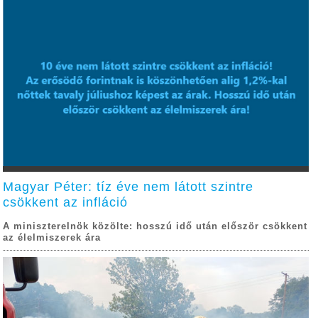
Magyar Péter: tíz éve nem látott szintre
csökkent az infláció
A miniszterelnök közölte: hosszú idő után először csökkent
az élelmiszerek ára