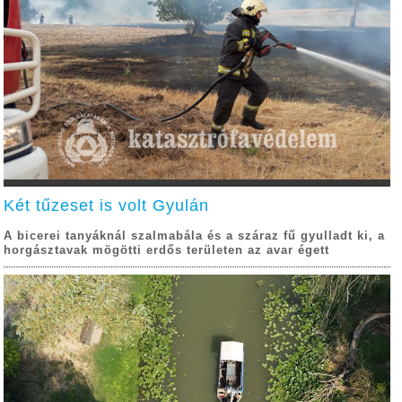
Két tűzeset is volt Gyulán
A bicerei tanyáknál szalmabála és a száraz fű gyulladt ki, a
horgásztavak mögötti erdős területen az avar égett