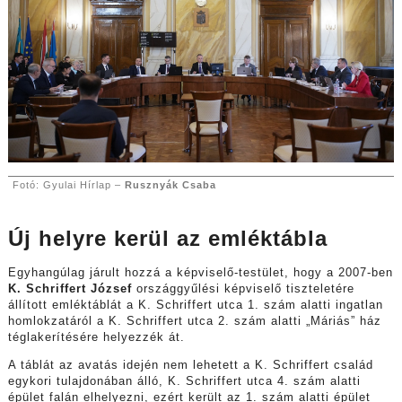
Fotó: Gyulai Hírlap –
Rusznyák Csaba
Új helyre kerül az emléktábla
Egyhangúlag járult hozzá a képviselő-testület, hogy a 2007-ben
K. Schriffert József
országgyűlési képviselő tiszteletére
állított emléktáblát a K. Schriffert utca 1. szám alatti ingatlan
homlokzatáról a K. Schriffert utca 2. szám alatti „Máriás” ház
téglakerítésére helyezzék át.
A táblát az avatás idején nem lehetett a K. Schriffert család
egykori tulajdonában álló, K. Schriffert utca 4. szám alatti
épület falán elhelyezni, ezért került az 1. szám alatti épület