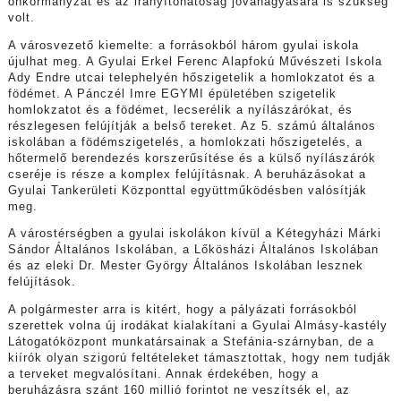
önkormányzat és az irányítóhatóság jóváhagyására is szükség
volt.
A városvezető kiemelte: a forrásokból három gyulai iskola
újulhat meg. A Gyulai Erkel Ferenc Alapfokú Művészeti Iskola
Ady Endre utcai telephelyén hőszigetelik a homlokzatot és a
födémet. A Pánczél Imre EGYMI épületében szigetelik
homlokzatot és a födémet, lecserélik a nyílászárókat, és
részlegesen felújítják a belső tereket. Az 5. számú általános
iskolában a födémszigetelés, a homlokzati hőszigetelés, a
hőtermelő berendezés korszerűsítése és a külső nyílászárók
cseréje is része a komplex felújításnak. A beruházásokat a
Gyulai Tankerületi Központtal együttműködésben valósítják
meg.
A várostérségben a gyulai iskolákon kívül a Kétegyházi Márki
Sándor Általános Iskolában, a Lőkösházi Általános Iskolában
és az eleki Dr. Mester György Általános Iskolában lesznek
felújítások.
A polgármester arra is kitért, hogy a pályázati forrásokból
szerettek volna új irodákat kialakítani a Gyulai Almásy-kastély
Látogatóközpont munkatársainak a Stefánia-szárnyban, de a
kiírók olyan szigorú feltételeket támasztottak, hogy nem tudják
a terveket megvalósítani. Annak érdekében, hogy a
beruházásra szánt 160 millió forintot ne veszítsék el, az