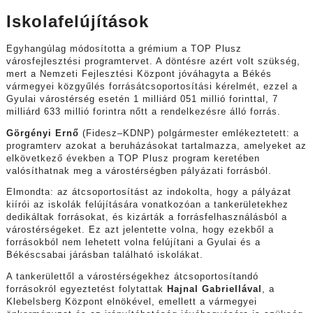
Iskolafelújítások
Egyhangúlag módosította a grémium a TOP Plusz
városfejlesztési programtervet. A döntésre azért volt szükség,
mert a Nemzeti Fejlesztési Központ jóváhagyta a Békés
vármegyei közgyűlés forrásátcsoportosítási kérelmét, ezzel a
Gyulai várostérség esetén 1 milliárd 051 millió forinttal, 7
milliárd 633 millió forintra nőtt a rendelkezésre álló forrás.
Görgényi Ernő
(Fidesz–KDNP) polgármester emlékeztetett: a
programterv azokat a beruházásokat tartalmazza, amelyeket az
elkövetkező években a TOP Plusz program keretében
valósíthatnak meg a várostérségben pályázati forrásból.
Elmondta: az átcsoportosítást az indokolta, hogy a pályázat
kiírói az iskolák felújítására vonatkozóan a tankerületekhez
dedikáltak forrásokat, és kizárták a forrásfelhasználásból a
várostérségeket. Ez azt jelentette volna, hogy ezekből a
forrásokból nem lehetett volna felújítani a Gyulai és a
Békéscsabai járásban található iskolákat.
A tankerülettől a várostérségekhez átcsoportosítandó
forrásokról egyeztetést folytattak
Hajnal Gabriellával
, a
Klebelsberg Központ elnökével, emellett a vármegyei