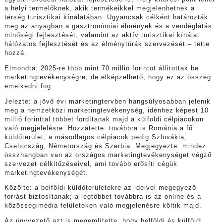
a helyi termelőknek, akik termékeikkel megjelenhetnek a
térség turisztikai kínálatában. Ugyancsak célként határozták
meg az anyagban a gasztronómiai élmények és a vendéglátás
minőségi fejlesztését, valamint az aktív turisztikai kínálat
hálózatos fejlesztését és az élménytúrák szervezését – tette
hozzá.
Elmondta: 2025-re több mint 70 millió forintot állítottak be
marketingtevékenységre, de elképzelhető, hogy ez az összeg
emelkedni fog.
Jelezte: a jövő évi marketingtervben hangsúlyosabban jelenik
meg a nemzetközi marketingtevékenység, idénhez képest 10
millió forinttal többet fordítanak majd a külföldi célpiacokon
való megjelelésre. Hozzátette: továbbra is Románia a fő
küldőterület, a másodlagos célpiacok pedig Szlovákia,
Csehország, Németország és Szerbia. Megjegyezte: mindez
összhangban van az országos marketingtevékenységet végző
szervezet célkitűzéseivel, ami tovább erősíti cégük
marketingtevékenységét.
Közölte: a belföldi küldőterületekre az ideivel megegyező
forrást biztosítanak; a legtöbbet továbbra is az online és a
közösségimédia-felületeken való megjelenésre költik majd.
Az ügyvezető azt is megemlítette, hogy belföldi és külföldi