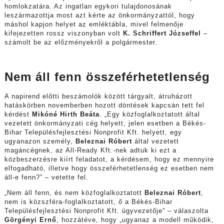
homlokzatára. Az ingatlan egykori tulajdonosának
leszármazottja most azt kérte az önkormányzattól, hogy
máshol kapjon helyet az emléktábla, mivel felmenője
kifejezetten rossz viszonyban volt
K. Schriffert Józseffel
–
számolt be az előzményekről a polgármester.
Nem áll fenn összeférhetetlenség
A napirend előtti beszámolók között tárgyalt, átruházott
hatáskörben novemberben hozott döntések kapcsán tett fel
kérdést
Mikóné Hirth Beáta
. „Egy közfoglalkoztatott által
vezetett önkormányzati cég helyett, jelen esetben a Békés-
Bihar Településfejlesztési Nonprofit Kft. helyett, egy
ugyanazon személy,
Beleznai Róbert
által vezetett
magáncégnek, az All-Ready Kft.-nek adtuk ki ezt a
közbeszerzésre kiírt feladatot, a kérdésem, hogy ez mennyire
elfogadható, illetve hogy összeférhetetlenség ez esetben nem
áll-e fenn?” – vetette fel.
„Nem áll fenn, és nem közfoglalkoztatott
Beleznai Róbert
,
nem is közszféra-foglalkoztatott, ő a Békés-Bihar
Településfejlesztési Nonprofit Kft. ügyvezetője” – válaszolta
Görgényi Ernő
, hozzátéve, hogy „ugyanaz a modell működik,