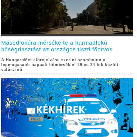
Másodfokúra mérsékelte a harmadfokú
hőségriasztást az országos tiszti főorvos
A HungaroMet előrejelzése szerint szombaton a
legmagasabb nappali hőmérséklet 29 és 34 fok között
valószínű