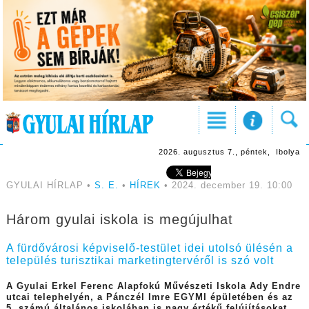
2026. augusztus 7., péntek, Ibolya
GYULAI HÍRLAP •
S. E.
•
HÍREK
• 2024. december 19. 10:00
Három gyulai iskola is megújulhat
A fürdővárosi képviselő-testület idei utolsó ülésén a
település turisztikai marketingtervéről is szó volt
A Gyulai Erkel Ferenc Alapfokú Művészeti Iskola Ady Endre
utcai telephelyén, a Pánczél Imre EGYMI épületében és az
5. számú általános iskolában is nagy értékű felújításokat