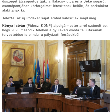
összeget átcsoportosítják: a Halácsy utca és a Béke sugárút
csomópontjában körforgalmat létesítenek belőle, és parkolókat
alakítanak ki.
Jelezte: az új irodákat saját erőből valósítják majd meg.
Kónya István
(Fidesz–KDNP) alpolgármester arról számolt be,
hogy 2025 második felében a gyulavári óvoda felújításának
terveztetése is elindul a pályázati forrásokból.