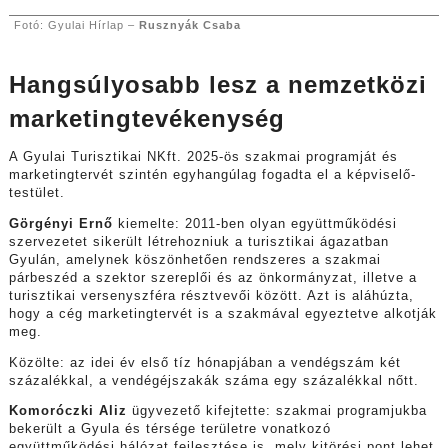
Fotó: Gyulai Hírlap –
Rusznyák Csaba
Hangsúlyosabb lesz a nemzetközi
marketingtevékenység
A Gyulai Turisztikai NKft. 2025-ös szakmai programját és
marketingtervét szintén egyhangúlag fogadta el a képviselő-
testület.
Görgényi Ernő
kiemelte: 2011-ben olyan együttműködési
szervezetet sikerült létrehozniuk a turisztikai ágazatban
Gyulán, amelynek köszönhetően rendszeres a szakmai
párbeszéd a szektor szereplői és az önkormányzat, illetve a
turisztikai versenyszféra résztvevői között. Azt is aláhúzta,
hogy a cég marketingtervét is a szakmával egyeztetve alkotják
meg.
Közölte: az idei év első tíz hónapjában a vendégszám két
százalékkal, a vendégéjszakák száma egy százalékkal nőtt.
Komoróczki Aliz
ügyvezető kifejtette: szakmai programjukba
bekerült a Gyula és térsége területre vonatkozó
együttműködési hálózat fejlesztése is, mely kitörési pont lehet