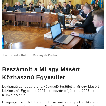
Fotó: Gyulai Hírlap –
Rusznyák Csaba
Beszámolt a Mi egy Másért
Közhasznú Egyesület
Egyhangúlag fogadta el a képviselő-testület a Mi egy Másért
Közhasznú Egyesület 2024-es beszámolóját és a 2025-ös
munkatervét is.
Görgényi Ernő
felelevenítette: az önkormányzat 2014 óta a