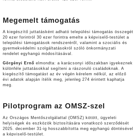
Megemelt támogatás
A kiegészítő juttatásként adható települési támogatás összegét
20 ezer forintról 30 ezer forintra emelte a képviselő-testület a
települési támogatások rendszeréről, valamint a szociális és
gyermekvédelmi szolgáltatásokról szóló önkormányzati
rendelet egyhangú módosításával.
Görgényi Ernő
elmondta: a karácsonyi időszakban igyekeznek
különféle juttatásokkal segíteni a rászoruló családoknak. A
kiegészítő támogatást az év végén kérelem nélkül, az előző
évi adatok alapján ítélik meg, jelenleg 274 érintett kaphatja
meg.
Pilotprogram az OMSZ-szel
Az Országos Mentőszolgálattal (OMSZ) kötött, ügyeleti
helyiségek és eszközök biztosítására vonatkozó szerződését
2025. december 31-ig hosszabbította meg egyhangú döntésével
a képviselő-testület.