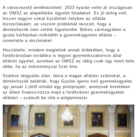
A városvezető emlékeztetett: 2023 nyarán vette át országosan
az OMSZ az alapellátási ügyelet feladatait. Ez jó dolog volt,
hiszen nagyon sokat küzdöttek helyben az ellátás
biztosításáért, az viszont problémát okozott, hogy a
döntéshozók nem vették figyelembe: Békés vármegyében a
gyulai kórházban működött a gyermekügyeleti ellátás –
ismertette a részleteket.
Hozzátette: mindent megtettek annak érdekében, hogy a
fürdővárosban továbbra is legyen gyermekszakorvos által
ellátott ügyelet, azonban az OMSZ ez idáig csak úgy ment bele
ebbe, ha az önkormányzat fizet érte.
Számos tárgyalás után, látva a magas ellátási számokat, a
döntéshozók belátták, hogy Gyulán igenis kell gyermekügyelet,
így január 1-jétől elindul egy pilotprojekt, amelynek keretében
az állam finanszírozza majd a fürdővárosi gyermekügyeleti
ellátást – számolt be róla a polgármester.