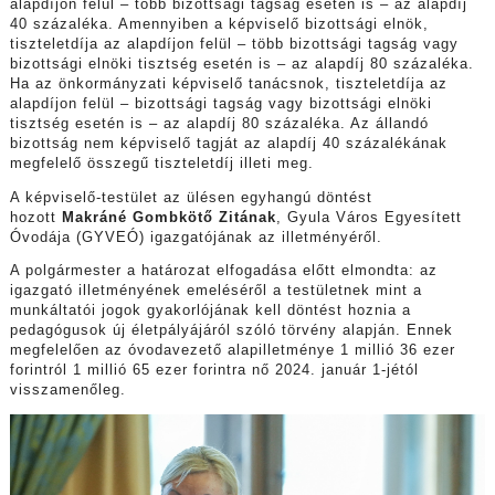
alapdíjon felül – több bizottsági tagság esetén is – az alapdíj
40 százaléka. Amennyiben a képviselő bizottsági elnök,
tiszteletdíja az alapdíjon felül – több bizottsági tagság vagy
bizottsági elnöki tisztség esetén is – az alapdíj 80 százaléka.
Ha az önkormányzati képviselő tanácsnok, tiszteletdíja az
alapdíjon felül – bizottsági tagság vagy bizottsági elnöki
tisztség esetén is – az alapdíj 80 százaléka. Az állandó
bizottság nem képviselő tagját az alapdíj 40 százalékának
megfelelő összegű tiszteletdíj illeti meg.
A képviselő-testület az ülésen egyhangú döntést
hozott
Makráné Gombkötő Zitának
, Gyula Város Egyesített
Óvodája (GYVEÓ) igazgatójának az illetményéről.
A polgármester a határozat elfogadása előtt elmondta: az
igazgató illetményének emeléséről a testületnek mint a
munkáltatói jogok gyakorlójának kell döntést hoznia a
pedagógusok új életpályájáról szóló törvény alapján. Ennek
megfelelően az óvodavezető alapilletménye 1 millió 36 ezer
forintról 1 millió 65 ezer forintra nő 2024. január 1-jétól
visszamenőleg.