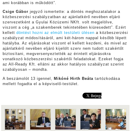
ami korábban is működött”.
Csige Gábor
jegyző ismertette: a döntés meghozatalakor a
közbeszerzési szabályzatban az ajánlatkérő nevében eljáró
szervezetként a Gyulai Közüzemi NKft. volt megjelölve,
viszont a cég „a szakemberek tekintetében kiüresedett”. Ezért
kellett
döntést hozni az elmúlt testületi ülésen
a közbeszerzési
szabályzat módosításáról, ami két-három nappal később lépett
hatályba. Az eljárásokat viszont el kellett kezdeni, és mivel az
ajánlatkérő nevében eljáró kijelölt szerv nem tudott szakértőt
biztosítani, megversenyeztették az érintett eljárásokra
vonatkozó közbeszerzési szakértői feladatokat. Ezeket fogja
az All-Ready Kft. ellátni az akkor hatályos szabályzat szerint
szabályosan – mondta.
A beszámolót 13 igennel,
Mikóné Hirth Beáta
tartózkodása
mellett fogadta el a képviselő-testület.