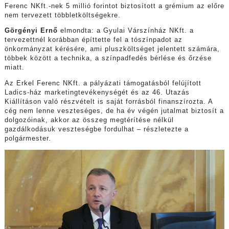
Ferenc NKft.-nek 5 millió forintot biztosított a grémium az előre
nem tervezett többletköltségekre.
Görgényi Ernő
elmondta: a Gyulai Várszínház NKft. a
tervezettnél korábban építtette fel a tószínpadot az
önkormányzat kérésére, ami pluszköltséget jelentett számára,
többek között a technika, a színpadfedés bérlése és őrzése
miatt.
Az Erkel Ferenc NKft. a pályázati támogatásból felújított
Ladics-ház marketingtevékenységét és az 46. Utazás
Kiállításon való részvételt is saját forrásból finanszírozta. A
cég nem lenne veszteséges, de ha év végén jutalmat biztosít a
dolgozóinak, akkor az összeg megtérítése nélkül
gazdálkodásuk veszteségbe fordulhat – részletezte a
polgármester.