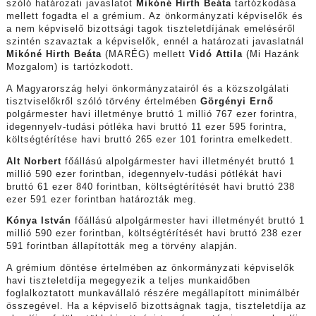
szóló határozati javaslatot
Mikóné Hirth Beáta
tartózkodása
mellett fogadta el a grémium. Az önkormányzati képviselők és
a nem képviselő bizottsági tagok tiszteletdíjának emeléséről
szintén szavaztak a képviselők, ennél a határozati javaslatnál
Mikóné Hirth Beáta
(MARÉG) mellett
Vidó Attila
(Mi Hazánk
Mozgalom) is tartózkodott.
A Magyarország helyi önkormányzatairól és a közszolgálati
tisztviselőkről szóló törvény értelmében
Görgényi Ernő
polgármester havi illetménye bruttó 1 millió 767 ezer forintra,
idegennyelv-tudási pótléka havi bruttó 11 ezer 595 forintra,
költségtérítése havi bruttó 265 ezer 101 forintra emelkedett.
Alt Norbert
főállású alpolgármester havi illetményét bruttó 1
millió 590 ezer forintban, idegennyelv-tudási pótlékát havi
bruttó 61 ezer 840 forintban, költségtérítését havi bruttó 238
ezer 591 ezer forintban határozták meg.
Kónya István
főállású alpolgármester havi illetményét bruttó 1
millió 590 ezer forintban, költségtérítését havi bruttó 238 ezer
591 forintban állapították meg a törvény alapján.
A grémium döntése értelmében az önkormányzati képviselők
havi tiszteletdíja megegyezik a teljes munkaidőben
foglalkoztatott munkavállaló részére megállapított minimálbér
összegével. Ha a képviselő bizottságnak tagja, tiszteletdíja az