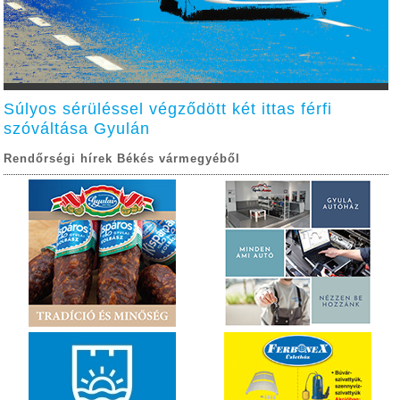
Súlyos sérüléssel végződött két ittas férfi
szóváltása Gyulán
Rendőrségi hírek Békés vármegyéből