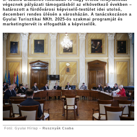
végeznek pályázati támogatásból az elkövetkező években –
határozott a fürdővárosi képviselő-testület idei utolsó,
decemberi rendes ülésén a városházán. A tanácskozáson a
Gyulai Turisztikai NKft. 2025-ös szakmai programját és
marketingtervét is elfogadták a képviselők.
Fotó: Gyulai Hírlap –
Rusznyák Csaba