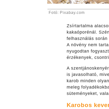
Fotó: Pixabay.com
Zsírtartalma alacs
kakaóporénál. Szén
felhasználás során 
A növény nem tartal
nyugodtan fogyaszt
érzékenyek, csontr
A szentjánoskenyér
is javasolható, miv
karob minden olyan
meleg folyadékokban
süteményeket, valam
Karobos kever