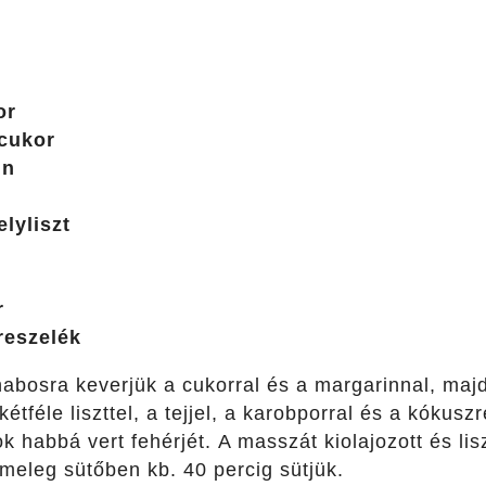
or
 cukor
in
lyliszt
r
reszelék
 habosra keverjük a cukorral és a margarinnal, ma
kétféle liszttel, a tejjel, a karobporral és a kókus
k habbá vert fehérjét. A masszát kiolajozott és lis
meleg sütőben kb. 40 percig sütjük.