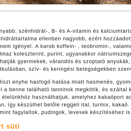
onyabb, szénhidrát-, B- és A-vitamin és kalciumta
hidráttartalma ellenben nagyobb, ezért hozzáadott
nem igényel. A karob koffein- , teobromin-, valami
maz koleszterint, purint, ugyanakkor nátriumszegé
hatják gyermekek, várandós és szoptató anyukák,
itkulásban, szív- és keringési betegségekben szen
liszt enyhe hasfogó hatása miatt hasmenés, gyomo
el a benne található tanninok megkötik, és ezáltal 
 ételünkhöz használhatjuk, amelyhez kakaóport ad
, így készülhet belőle reggeli ital, turmix, kakaó.
int fagylaltok, pudingok, levesek készítéséhez is
t süti