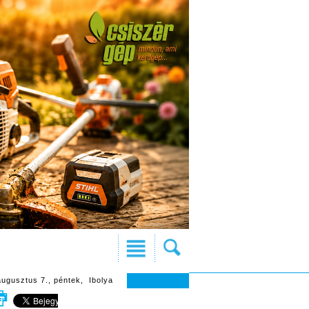
augusztus 7., péntek, Ibolya