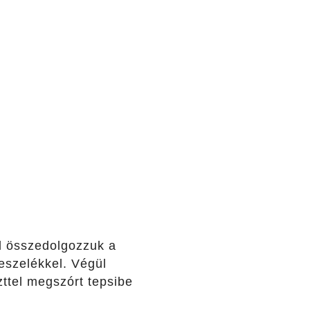
jd összedolgozzuk a
zreszelékkel. Végül
zttel megszórt tepsibe