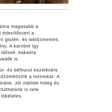
rtalma magasabb a
 édesítőszert a
nt glutén- és laktózmentes.
ny. A karobot így
 idősek, kakaóra
vedők is.
r- és bélhurut kezelésére
közömbösítik a toxinokat. A
nánk. Jól oldódik hideg és
 Süthetünk is vele
 tökéletes.