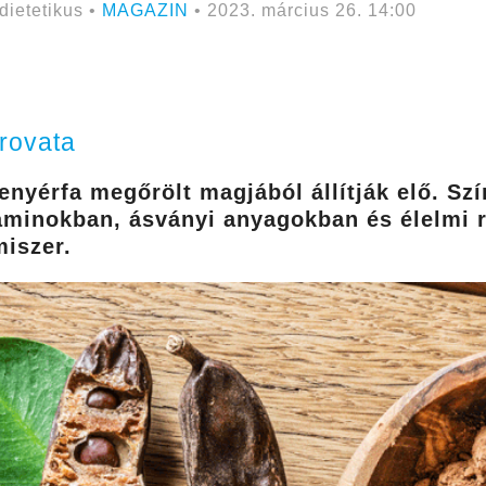
dietetikus •
MAGAZIN
• 2023. március 26. 14:00
 rovata
nyérfa megőrölt magjából állítják elő. Szí
taminokban, ásványi anyagokban és élelmi 
miszer.