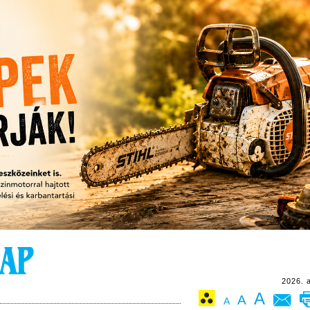
2026. 
A
A
A