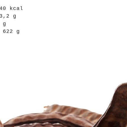
40 kcal
3,2 g
 g
 622 g