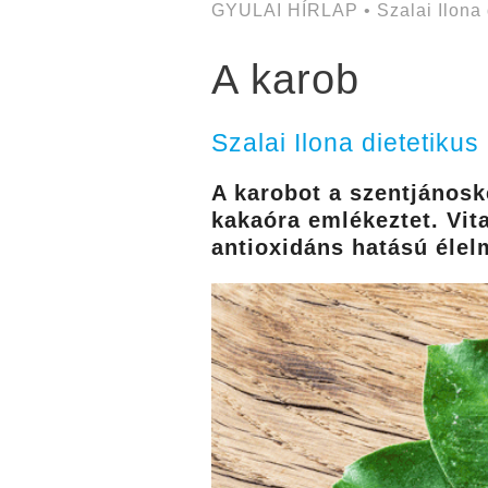
GYULAI HÍRLAP • Szalai Ilona 
A karob
Szalai Ilona dietetikus
A karobot a szentjánoske
kakaóra emlékeztet. Vi
antioxidáns hatású élel