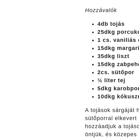
Hozzávalók
4db tojás
25dkg porcuk
1 cs. vaniliás
15dkg margar
35dkg liszt
15dkg zabpehe
2cs. sütőpor
½ liter tej
5dkg karobpo
10dkg kókusz
A tojások sárgáját
sütőporral elkevert 
hozzáadjuk a tojáso
öntjük, és közepes 