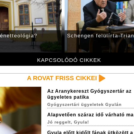
ténetteológia?
Schengen felülírta Tria
KAPCSOLÓDÓ CIKKEK
A ROVAT FRISS CIKKEI
Az Aranykereszt Gyógyszertár az
ügyeletes patika
Gyógyszertári ügyeletek Gyulán
Alapvetően száraz idő várható ma
Jó reggelt, Gyula!
Gyula előtt kidőlt fának ütközött 