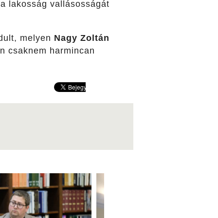
a lakosság vallásosságát
ndult, melyen
Nagy Zoltán
amon csaknem harmincan