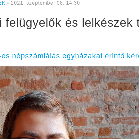
EK
• 2021. szeptember 08. 14:30
felügyelők és lelkészek t
s népszámlálás egyházakat érintő kérd