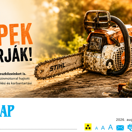
2026. au
A
A
A