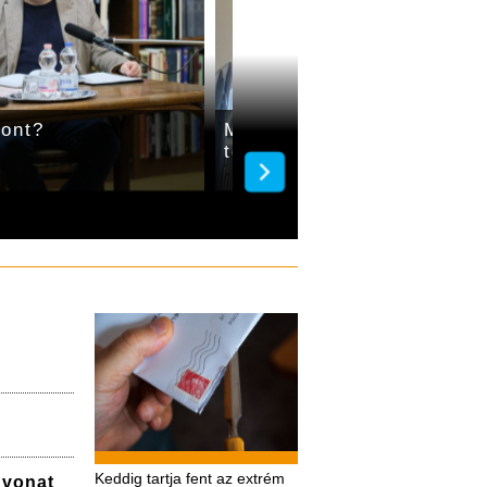
nont?
Májusra megújul a gyulai
templom orgonája
Keddig tartja fent az extrém
a vonat