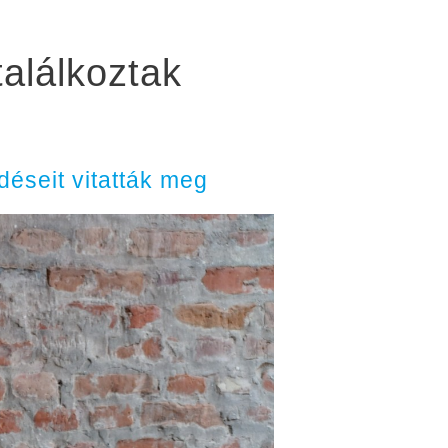
alálkoztak
éseit vitatták meg