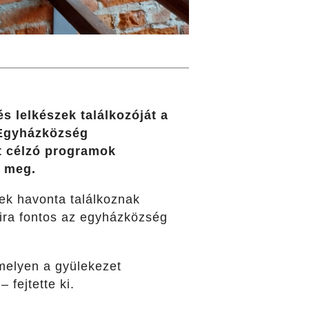
 lelkészek találkozóját a
 Egyházközség
t célzó programok
t meg.
zek havonta találkoznak
ira fontos az egyházközség
 melyen a gyülekezet
 fejtette ki.