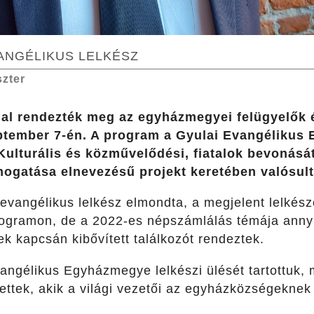
ANGÉLIKUS LELKÉSZ
szter
l rendezték meg az egyházmegyei felügyelők és
ptember 7-én. A program a Gyulai Evangélikus
Kulturális és közművelődési, fiatalok bevonásá
ogatása elnevezésű projekt keretében valósul
 evangélikus lelkész elmondta, a megjelent lelkés
ogramon, de a 2022-es népszámlálás témája anny
k kapcsán kibővített találkozót rendeztek.
angélikus Egyházmegye lelkészi ülését tartottuk,
vettek, akik a világi vezetői az egyházközségeknek –