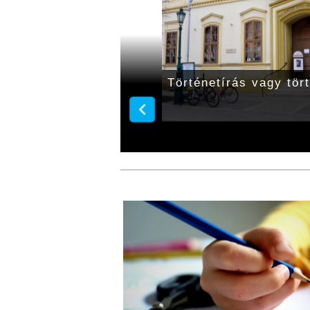
urcolásának 76.
Történetírás vagy tör
keztek Gyulán