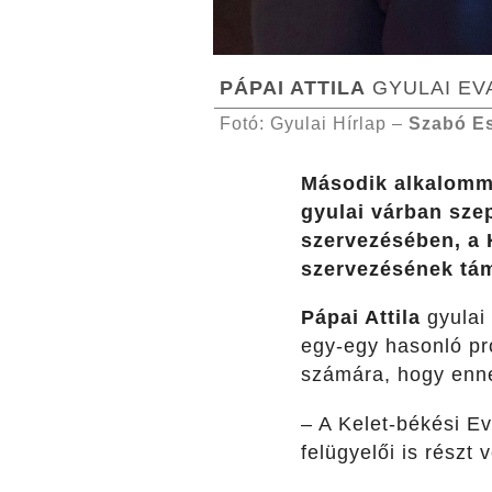
PÁPAI ATTILA
GYULAI EV
Fotó: Gyulai Hírlap –
Szabó E
Második alkalomma
gyulai várban sze
szervezésében, a 
szervezésének tám
Pápai Attila
gyulai
egy-egy hasonló pr
számára, hogy enne
– A Kelet-békési Ev
felügyelői is részt 