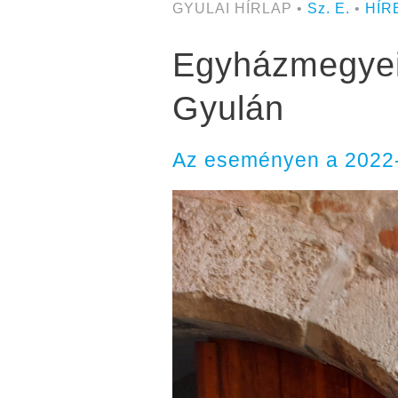
GYULAI HÍRLAP •
Sz. E.
•
HÍR
Egyházmegyei 
Gyulán
Az eseményen a 2022-e