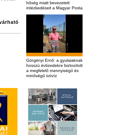
hőség miatt bevezetett
intézkedéseit a Magyar Posta
várható
Görgényi Ernő: a gyulaiaknak
hosszú évtizedekre biztosított
a megfelelő mennyiségű és
minőségű ivóvíz