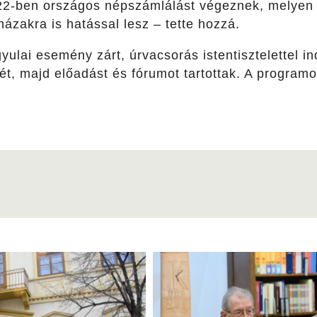
022-ben országos népszámlálást végeznek, melyen 
házakra is hatással lesz – tette hozzá.
yulai esemény zárt, úrvacsorás istentisztelettel i
igét, majd előadást és fórumot tartottak. A progr