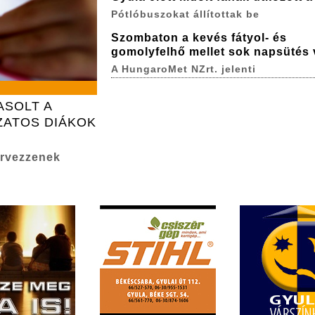
Pótlóbuszokat állítottak be
Szombaton a kevés fátyol- és
gomolyfelhő mellet sok napsütés 
A HungaroMet NZrt. jelenti
ASOLT A
ZATOS DIÁKOK
zervezzenek