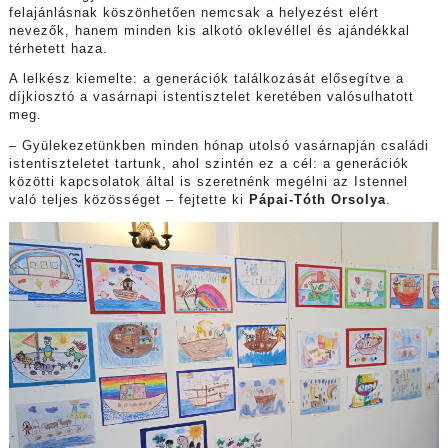
felajánlásnak köszönhetően nemcsak a helyezést elért
nevezők, hanem minden kis alkotó oklevéllel és ajándékkal
térhetett haza.
A lelkész kiemelte: a generációk találkozását elősegítve a
díjkiosztó a vasárnapi istentisztelet keretében valósulhatott
meg.
– Gyülekezetünkben minden hónap utolsó vasárnapján családi
istentiszteletet tartunk, ahol szintén ez a cél: a generációk
közötti kapcsolatok által is szeretnénk megélni az Istennel
való teljes közösséget – fejtette ki
Pápai-Tóth Orsolya
.