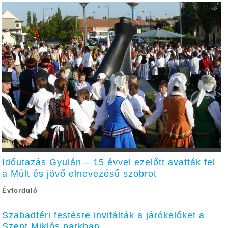
Időutazás Gyulán – 15 évvel ezelőtt avatták fel
a Múlt és jövő elnevezésű szobrot
Évforduló
Szabadtéri festésre invitálták a járókelőket a
Szent Miklós parkban