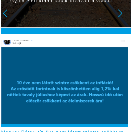
Gyula előtt kidőlt fának ütközött a vonat