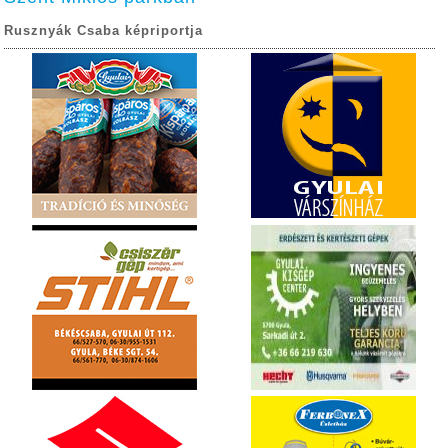
Rusznyák Csaba képriportja