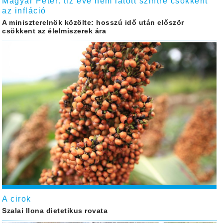
Magyar Péter: tíz éve nem látott szintre csökkent
az infláció
A miniszterelnök közölte: hosszú idő után először
csökkent az élelmiszerek ára
A cirok
Szalai Ilona dietetikus rovata