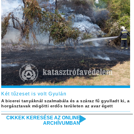
Két tűzeset is volt Gyulán
A bicerei tanyáknál szalmabála és a száraz fű gyulladt ki, a
horgásztavak mögötti erdős területen az avar égett
CIKKEK KERESÉSE AZ ONLINE
ARCHÍVUMBAN