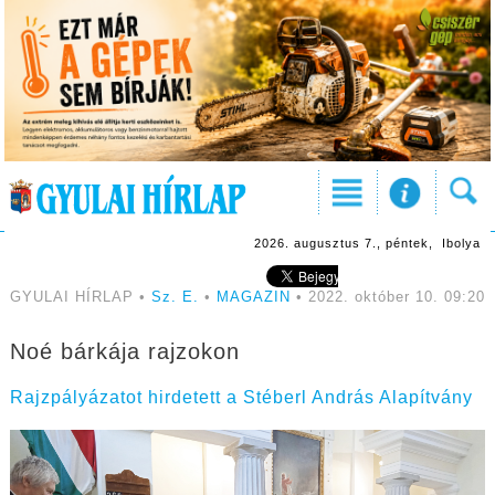
2026. augusztus 7., péntek, Ibolya
GYULAI HÍRLAP •
Sz. E.
•
MAGAZIN
• 2022. október 10. 09:20
Noé bárkája rajzokon
Rajzpályázatot hirdetett a Stéberl András Alapítvány