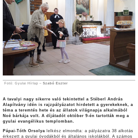
Fotó: Gyulai Hírlap –
Szabó Eszter
A tavalyi nagy sikerre való tekintettel a Stéberl András
Alapítvány idén is rajzpályázatot hirdetett a gyerekeknek, a
téma a teremtés hete és az állatok világnapja alkalmából
Noé bárkája volt. A díjátadót október 9-én tartották meg a
gyulai evangélikus templomban.
Pápai-Tóth Orsolya
lelkész elmondta: a pályázatra 38 alkotás
érkezett a gyulai óvodákból és általános iskolákból. A számos