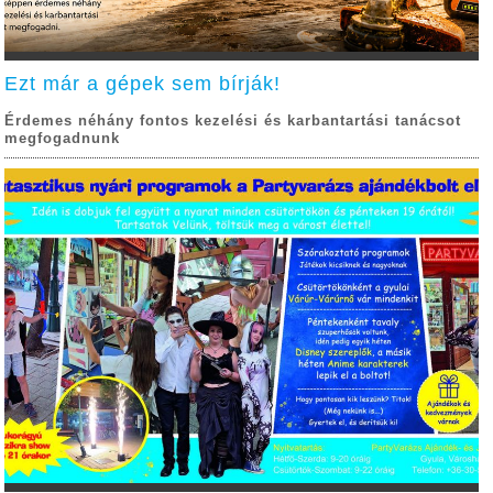
Ezt már a gépek sem bírják!
Érdemes néhány fontos kezelési és karbantartási tanácsot
megfogadnunk