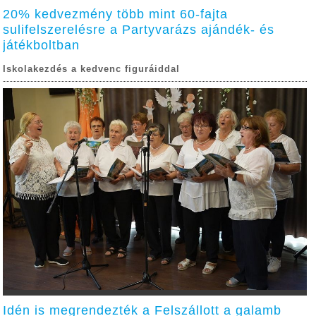
20% kedvezmény több mint 60-fajta
sulifelszerelésre a Partyvarázs ajándék- és
játékboltban
Iskolakezdés a kedvenc figuráiddal
Idén is megrendezték a Felszállott a galamb