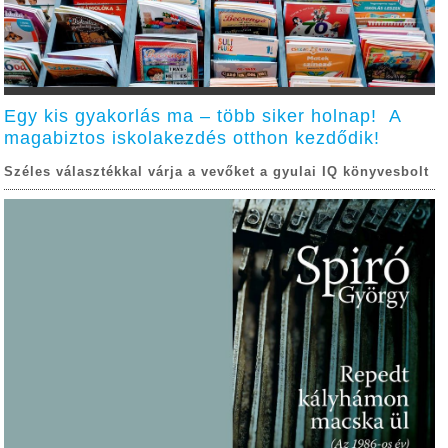
Egy kis gyakorlás ma – több siker holnap! A
magabiztos iskolakezdés otthon kezdődik!
Széles választékkal várja a vevőket a gyulai IQ könyvesbolt