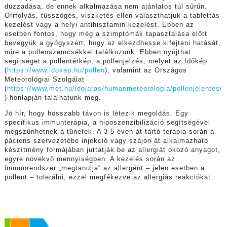
duzzadása, de ennek alkalmazása nem ajánlatos túl sűrűn.
Orrfolyás, tüsszögés, viszketés ellen választhatjuk a tablettás
kezelést vagy a helyi antihisztamin-kezelést. Ebben az
esetben fontos, hogy még a szimptómák tapasztalása előtt
bevegyük a gyógyszert, hogy az elkezdhesse kifejteni hatását,
mire a pollenszemcsékkel találkozunk. Ebben nyújthat
segítséget a pollentérkép, a pollenjelzés, melyet az Időkép
(
https://www.idokep.hu/pollen
), valamint az Országos
Meteorológiai Szolgálat
(
https://www.met.hu/idojaras/humanmeteorologia/pollenjelentes/
) honlapján találhatunk meg.
Jó hír, hogy hosszabb távon is létezik megoldás. Egy
specifikus immunterápia, a hiposzenzibilizáció segítségével
megszűnhetnek a tünetek. A 3-5 éven át tartó terápia során a
páciens szervezetébe injekció vagy szájon át alkalmazható
készítmény formájában juttatják be az allergiát okozó anyagot,
egyre növekvő mennyiségben. A kezelés során az
immunrendszer „megtanulja” az allergént – jelen esetben a
pollent – tolerálni, ezzel megfékezve az allergiás reakciókat.