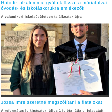
Hatodik alkalommal gyűltek össze a máriafalvai
óvodás- és iskoláskorukra emlékezők
A valamikori iskolaépületben találkoztak újra
Józsa Imre szeretné megszólítani a fiatalokat
A református lelkipásztor július 1-je óta látja el feladatait