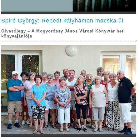
Spiró György: Repedt kályhámon macska ül
Olvasójegy – A Mogyoróssy János Városi Könyvtár heti
könyvajánlója