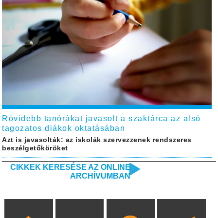
Rövidebb tanórákat javasolt a szaktárca az alsó
tagozatos diákok oktatásában
Azt is javasolták: az iskolák szervezzenek rendszeres
beszélgetőköröket
CIKKEK KERESÉSE AZ ONLINE
ARCHÍVUMBAN