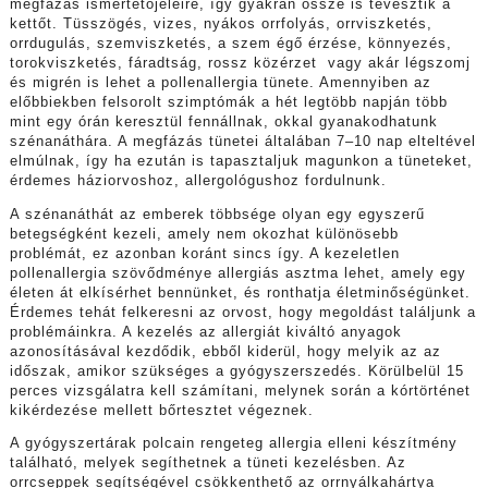
megfázás ismertetőjeleire, így gyakran össze is tévesztik a
kettőt. Tüsszögés, vizes, nyákos orrfolyás, orrviszketés,
orrdugulás, szemviszketés, a szem égő érzése, könnyezés,
torokviszketés, fáradtság, rossz közérzet vagy akár légszomj
és migrén is lehet a pollenallergia tünete. Amennyiben az
előbbiekben felsorolt szimptómák a hét legtöbb napján több
mint egy órán keresztül fennállnak, okkal gyanakodhatunk
szénanáthára. A megfázás tünetei általában 7–10 nap elteltével
elmúlnak, így ha ezután is tapasztaljuk magunkon a tüneteket,
érdemes háziorvoshoz, allergológushoz fordulnunk.
A szénanáthát az emberek többsége olyan egy egyszerű
betegségként kezeli, amely nem okozhat különösebb
problémát, ez azonban koránt sincs így. A kezeletlen
pollenallergia szövődménye allergiás asztma lehet, amely egy
életen át elkísérhet bennünket, és ronthatja életminőségünket.
Érdemes tehát felkeresni az orvost, hogy megoldást találjunk a
problémáinkra. A kezelés az allergiát kiváltó anyagok
azonosításával kezdődik, ebből kiderül, hogy melyik az az
időszak, amikor szükséges a gyógyszerszedés. Körülbelül 15
perces vizsgálatra kell számítani, melynek során a kórtörténet
kikérdezése mellett bőrtesztet végeznek.
A gyógyszertárak polcain rengeteg allergia elleni készítmény
található, melyek segíthetnek a tüneti kezelésben. Az
orrcseppek segítségével csökkenthető az orrnyálkahártya