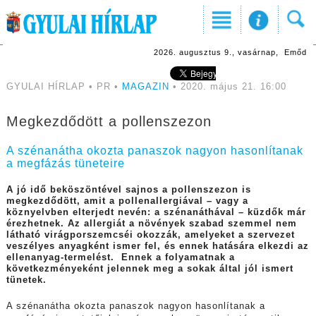
2026. augusztus 9., vasárnap, Emőd
GYULAI HÍRLAP • PR •
MAGAZIN
• 2020. május 21. 16:00
Megkezdődött a pollenszezon
A szénanátha okozta panaszok nagyon hasonlítanak
a megfázás tüneteire
A jó idő beköszöntével sajnos a pollenszezon is
megkezdődött, amit a pollenallergiával – vagy a
köznyelvben elterjedt nevén: a szénanáthával – küzdők már
érezhetnek. Az allergiát a növények szabad szemmel nem
látható virágporszemcséi okozzák, amelyeket a szervezet
veszélyes anyagként ismer fel, és ennek hatására elkezdi az
ellenanyag-termelést. Ennek a folyamatnak a
következményeként jelennek meg a sokak által jól ismert
tünetek.
A szénanátha okozta panaszok nagyon hasonlítanak a