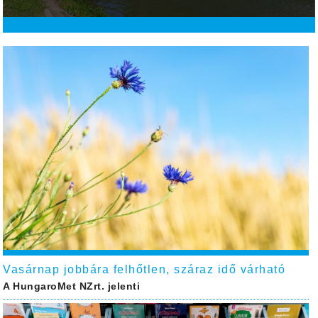
Vasárnap jobbára felhőtlen, száraz idő várható
A HungaroMet NZrt. jelenti