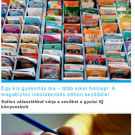
Egy kis gyakorlás ma – több siker holnap! A
magabiztos iskolakezdés otthon kezdődik!
Széles választékkal várja a vevőket a gyulai IQ
könyvesbolt