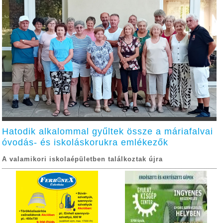
Hatodik alkalommal gyűltek össze a máriafalvai
óvodás- és iskoláskorukra emlékezők
A valamikori iskolaépületben találkoztak újra