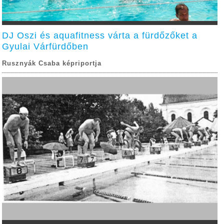
DJ Oszi és aquafitness várta a fürdőzőket a
Gyulai Várfürdőben
Rusznyák Csaba képriportja