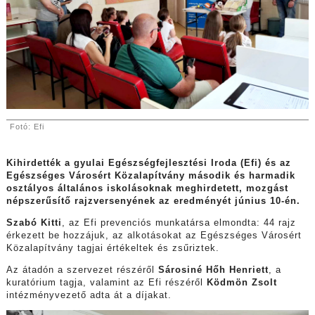
Fotó: Efi
Kihirdették a gyulai Egészségfejlesztési Iroda (Efi) és az
Egészséges Városért Közalapítvány második és harmadik
osztályos általános iskolásoknak meghirdetett, mozgást
népszerűsítő rajzversenyének az eredményét június 10-én.
Szabó Kitti
, az Efi prevenciós munkatársa elmondta: 44 rajz
érkezett be hozzájuk, az alkotásokat az Egészséges Városért
Közalapítvány tagjai értékeltek és zsűriztek.
Az átadón a szervezet részéről
Sárosiné Hőh Henriett
, a
kuratórium tagja, valamint az Efi részéről
Ködmön Zsolt
intézményvezető adta át a díjakat.