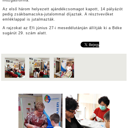
mozgásforma.
Az első három helyezett ajándékcsomagot kapott, 14 pályázót
pedig zsákbamacska-jutalommal díjaztak. A résztvevőket
emléklappal is jutalmazták.
A rajzokat az Efi június 27-i mesedélutánján állítják ki a Béke
sugárút 29. szám alatt.