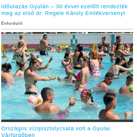
Időutazás Gyulán – 30 évvel ezelőtt rendezték
meg az első dr. Regele Károly Emlékversenyt
Évforduló
Országos vízipisztolycsata volt a Gyulai
Várfürdőben