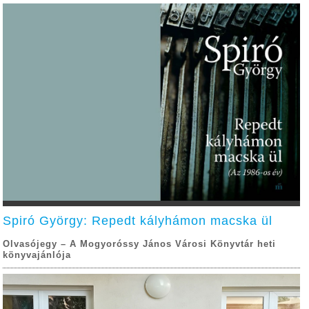
Spiró György: Repedt kályhámon macska ül
Olvasójegy – A Mogyoróssy János Városi Könyvtár heti
könyvajánlója