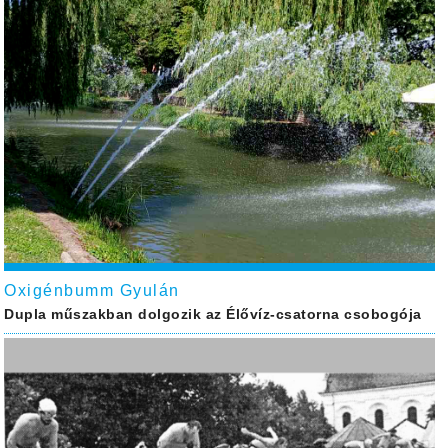
Oxigénbumm Gyulán
Dupla műszakban dolgozik az Élővíz-csatorna csobogója