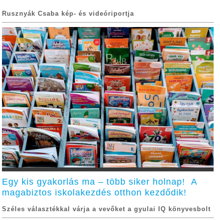
Rusznyák Csaba kép- és videóriportja
Egy kis gyakorlás ma – több siker holnap! A
magabiztos iskolakezdés otthon kezdődik!
Széles választékkal várja a vevőket a gyulai IQ könyvesbolt