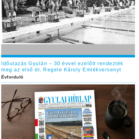
Időutazás Gyulán – 30 évvel ezelőtt rendezték
meg az első dr. Regele Károly Emlékversenyt
Évforduló