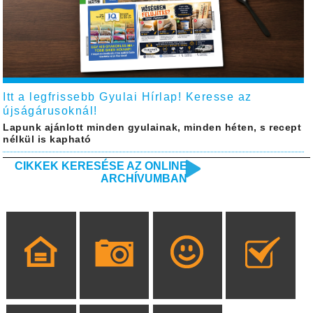
Itt a legfrissebb Gyulai Hírlap! Keresse az
újságárusoknál!
Lapunk ajánlott minden gyulainak, minden héten, s recept
nélkül is kapható
CIKKEK KERESÉSE AZ ONLINE
ARCHÍVUMBAN