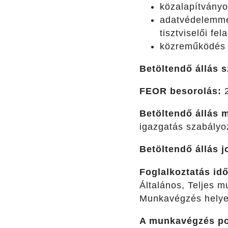
közalapítványo
adatvédelemmel
tisztviselői fe
közreműködés 
Betöltendő állás 
FEOR besorolás:
2
Betöltendő állás 
igazgatás szabályo
Betöltendő állás 
Foglalkoztatás id
Általános, Teljes 
Munkavégzés helye
A munkavégzés po