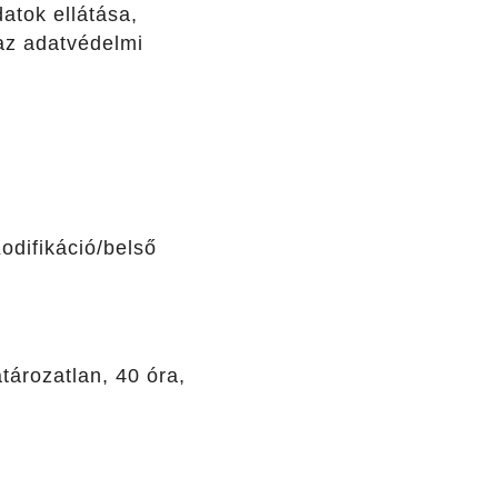
atok ellátása,
az adatvédelmi
odifikáció/belső
ározatlan, 40 óra,