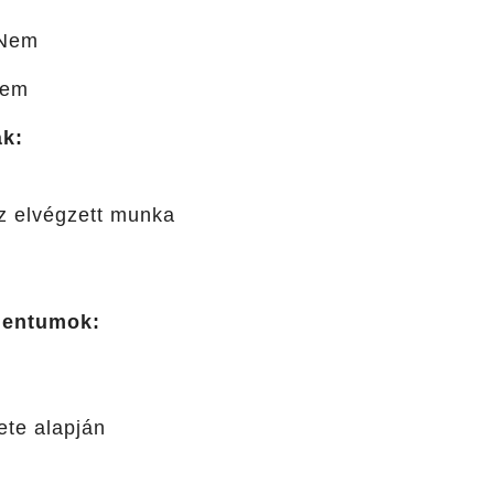
Nem
em
ák:
az elvégzett munka
mentumok:
ete alapján