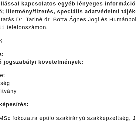
llással kapcsolatos egyéb lényeges információ 
dő; illetmény/fizetés, speciális adatvédelmi tájé
atás Dr. Tariné dr. Botta Ágnes Jogi és Humánpoli
11 telefonszámon.
k
k:
ó jogszabályi követelmények:
et
sség
yítvány
képesítés:
Sc fokozatra épülő szakirányú szakképzettség, J