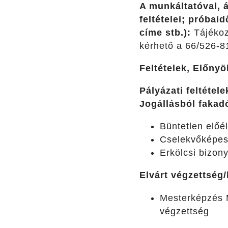
A munkáltatóval, á
feltételei; próbai
címe stb.):
Tájékozt
kérhető a 66/526-8
Feltételek, Előnyö
Pályázati feltétele
Jogállásból fakad
Büntetlen előél
Cselekvőképe
Erkölcsi bizon
Elvárt végzettség/
Mesterképzés M
végzettség