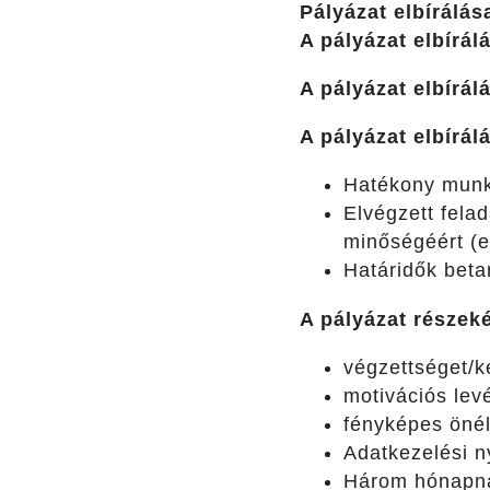
Pályázat elbírálás
A pályázat elbírál
A pályázat elbírál
A pályázat elbírá
Hatékony munk
Elvégzett felad
minőségéért (
Határidők beta
A pályázat részek
végzettséget/k
motivációs levé
fényképes önél
Adatkezelési n
Három hónapnál