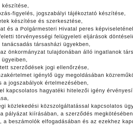
 készítése,
zás-figyelés, jogszabályi tájékoztató készítése,
etek készítése és szerkesztése,
t és a Polgármesteri Hivatal peres képviseletének
eletti törvényességi felügyeleti eljárások döntése
s tanácsadás társasházi ügyekben,
z önkormányzat tulajdonában álló ingatlanok társa
ő ügyeiben,
tett szerződések jogi ellenőrzése,
 szakértelmet igénylő ügy megoldásában közreműkö
s a jogszabályok értelmezésében,
l kapcsolatos hagyatéki hitelezői igény érvényesí
ása,
égi közlekedési közszolgáltatással kapcsolatos üg
a pályázat kiírásában, a szerződés megkötésében
, a beszámolók elfogadásában és az ezekhez kapc