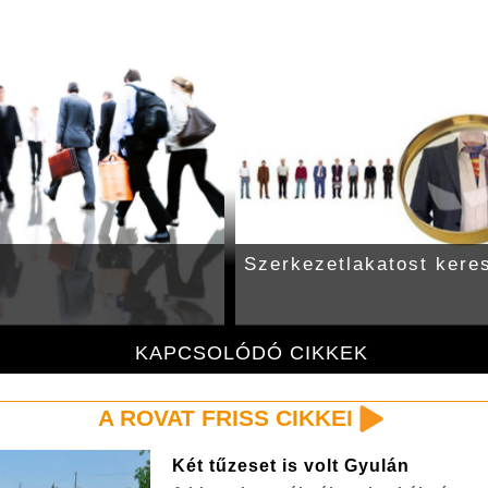
Szerkezetlakatost kere
KAPCSOLÓDÓ CIKKEK
A ROVAT FRISS CIKKEI
Két tűzeset is volt Gyulán