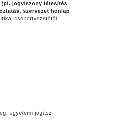
(pl. jogviszony létesítés
koztatás, szervezet honlap
tikai csoportvezetőtől
og, egyetemi jogász