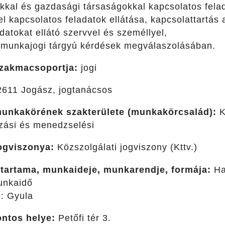
kkal és gazdasági társaságokkal kapcsolatos felad
 kapcsolatos feladatok ellátása, kapcsolattartás 
ladatokat ellátó szervvel és személlyel,
munkajogi tárgyú kérdések megválaszolásában.
szakmacsoportja:
jogi
611 Jogász, jogtanácsos
munkakörének szakterülete (munkakörcsalád):
K
zási és menedzselési
jogviszonya:
Közszolgálati jogviszony (Kttv.)
őtartama, munkaideje, munkarendje, formája:
Hat
munkaidő
: Gyula
ntos helye:
Petőfi tér 3.