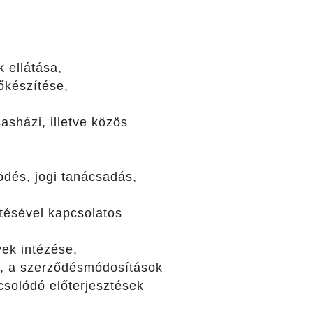
 ellátása,
lőkészítése,
sházi, illetve közös
dés, jogi tanácsadás,
tésével kapcsolatos
yek intézése,
, a szerződésmódosítások
solódó előterjesztések