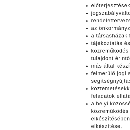
előterjesztések
jogszabályválto
rendelettervez
az önkormányza
a társasházak f
tájékoztatás é
közreműködés a
tulajdont érint
más által készí
felmerülő jogi
segítségnyújtá
köztemetésekke
feladatok ellát
a helyi közöss
közreműködés 
elkészítésében
elkészítése,