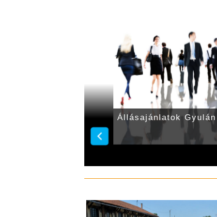
ti dolgozót keresnek
Állásajánlatok Gyulán