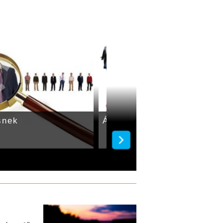
snek
Állásajánlatok Gyulán