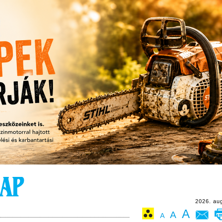
2026. au
A
A
A