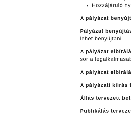
Hozzájáruló ny
A pályázat benyúj
Pályázat benyújtá
lehet benyújtani.
A pályázat elbírá
sor a legalkalmasab
A pályázat elbírál
A pályázati kiírás
Állás tervezett be
Publikálás terveze