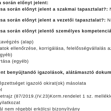
a során előnyt jelent:
ása során előnyt jelent a szakmai tapasztalat?:
ása során előnyt jelent a vezetői tapasztalat?:
N
lása során előnyt jelentő személyes kompetenci
avégzés (alap)
atok ellenőrzése, korrigálása, felelősségvállalás 
egyéb)
rtása (egyéb)
ént benyújtandó igazolások, alátámasztó doku
épzettséget igazoló okirat(ok) másolata
l
etrajz (87/2019.(IV.23)Korm.rendelet 1 sz. mellékl
yilatkozat
 nem régebbi erkölcsi bizonyítvány