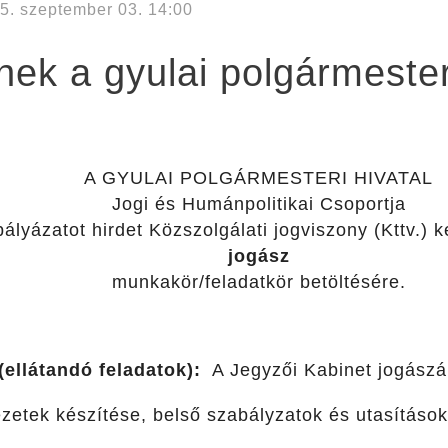
5. szeptember 03. 14:00
ek a gyulai polgármester
A GYULAI POLGÁRMESTERI HIVATAL
Jogi és Humánpolitikai Csoportja
pályázatot hirdet Közszolgálati jogviszony (Kttv.) 
jogász
munkakör/feladatkör betöltésére.
ellátandó feladatok):
A Jegyzői Kabinet jogászá
zetek készítése, belső szabályzatok és utasítások