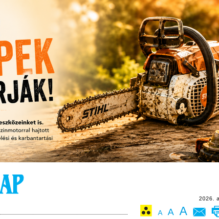
2026. 
A
A
A