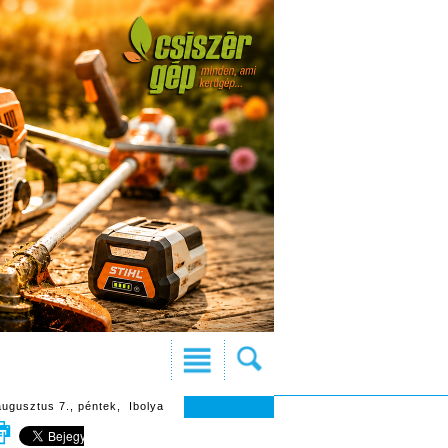
augusztus 7., péntek, Ibolya