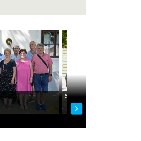
50 éve érettségiztek