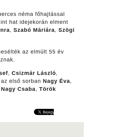
yperces néma főhajtással
int hat idejekorán elment
ánra
,
Szabó Máriára
,
Szögi
mesélték az elmúlt 55 év
oznak.
sef
,
Csizmár László
,
 az első sorban
Nagy Éva
,
,
Nagy Csaba
,
Török