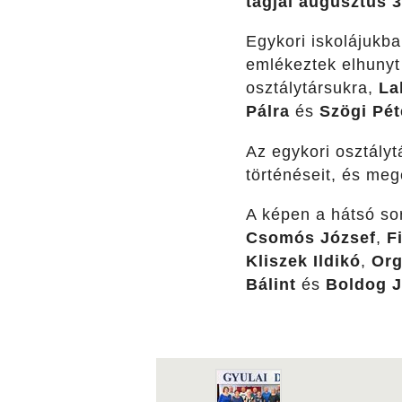
tagjai augusztus 3
Egykori iskolájukba
emlékeztek elhunyt
osztálytársukra,
La
Pálra
és
Szögi Pét
Az egykori osztályt
történéseit, és me
A képen a hátsó so
Csomós József
,
F
Kliszek Ildikó
,
Org
Bálint
és
Boldog 