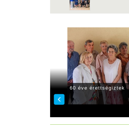
 el
60 éve érettségiztek