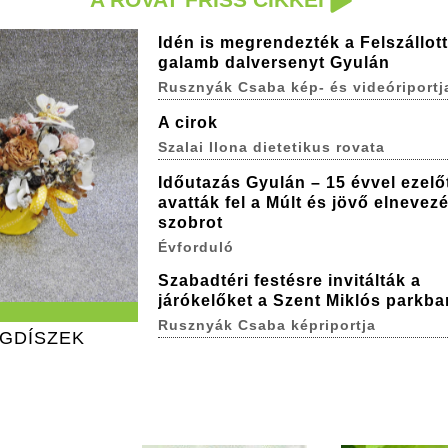
Idén is megrendezték a Felszállott
galamb dalversenyt Gyulán
Rusznyák Csaba kép- és videóriportj
A cirok
Szalai Ilona dietetikus rovata
Időutazás Gyulán – 15 évvel ezelő
avatták fel a Múlt és jövő elnevez
szobrot
Évforduló
Szabadtéri festésre invitálták a
járókelőket a Szent Miklós parkba
Rusznyák Csaba képriportja
ÁGDÍSZEK