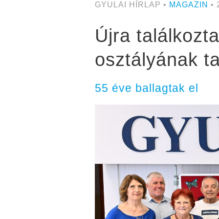
GYULAI HÍRLAP •
MAGAZIN
• 
Újra találkozt
osztályának ta
55 éve ballagtak el