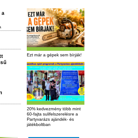
 a
a
Ezt már a gépek sem bírják!
tt
ésű
n
20% kedvezmény több mint
60-fajta sulifelszerelésre a
Partyvarázs ajándék- és
játékboltban