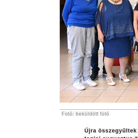
Fotó: beküldött fotó
Újra összegyűltek 