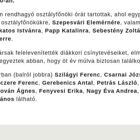
0-án.
n rendhagyó osztályfőnöki órát tartottak, ahol eg
 osztályfőnökükre,
Szepesvári Elemérnére
, valam
katos Istvánra
,
Papp Katalinra
,
Sebestény Zolt
erre
.
ársak felelevenítették diákkori csínytevéseiket, el
gegyeztek abban, hogy öt év múlva biztosan találk
rban (balról jobbra)
Szilágyi Ferenc
,
Csarnai Józ
iczere Ferenc
,
Gerebenics Antal
,
Petrás László
,
ován Ágnes
,
Fenyvesi Erika
,
Nagy Éva Andrea
János
látható.