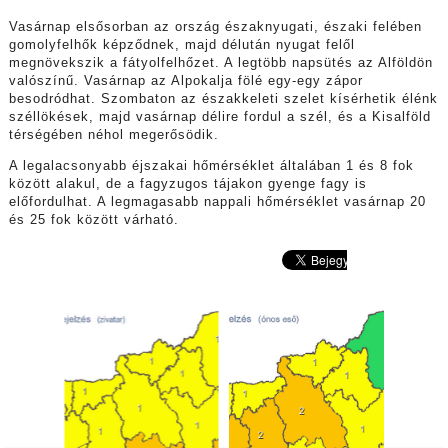
Vasárnap elsősorban az ország északnyugati, északi felében
gomolyfelhők képződnek, majd délután nyugat felől
megnövekszik a fátyolfelhőzet. A legtöbb napsütés az Alföldön
valószínű. Vasárnap az Alpokalja fölé egy-egy zápor
besodródhat. Szombaton az északkeleti szelet kísérhetik élénk
széllökések, majd vasárnap délire fordul a szél, és a Kisalföld
térségében néhol megerősödik.
A legalacsonyabb éjszakai hőmérséklet általában 1 és 8 fok
között alakul, de a fagyzugos tájakon gyenge fagy is
előfordulhat. A legmagasabb nappali hőmérséklet vasárnap 20
és 25 fok között várható.