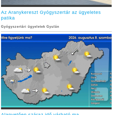
Az Aranykereszt Gyógyszertár az ügyeletes
patika
Gyógyszertári ügyeletek Gyulán
Alapvetően száraz idő várható ma