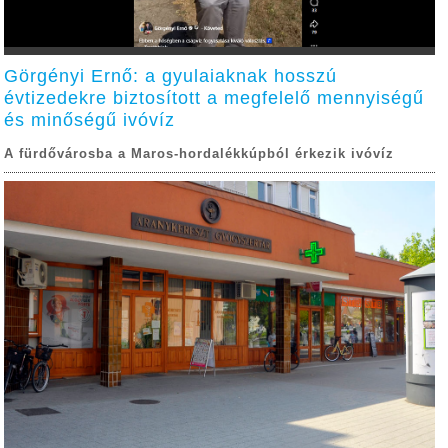
Görgényi Ernő: a gyulaiaknak hosszú
évtizedekre biztosított a megfelelő mennyiségű
és minőségű ivóvíz
A fürdővárosba a Maros-hordalékkúpból érkezik ivóvíz