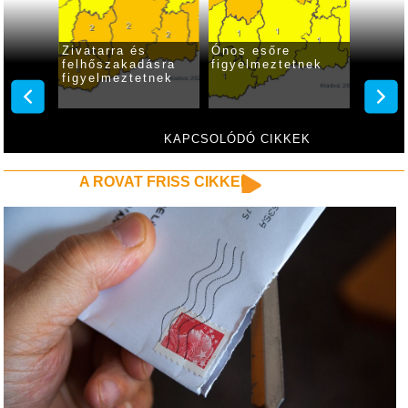
 lesz a
Zivatarra és
Ónos esőre
Rövid 
árása
felhőszakadásra
figyelmeztetnek
kisüth
figyelmeztetnek
KAPCSOLÓDÓ CIKKEK
A ROVAT FRISS CIKKEI