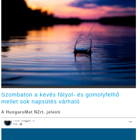
Szombaton a kevés fátyol- és gomolyfelhő
mellet sok napsütés várható
A HungaroMet NZrt. jelenti