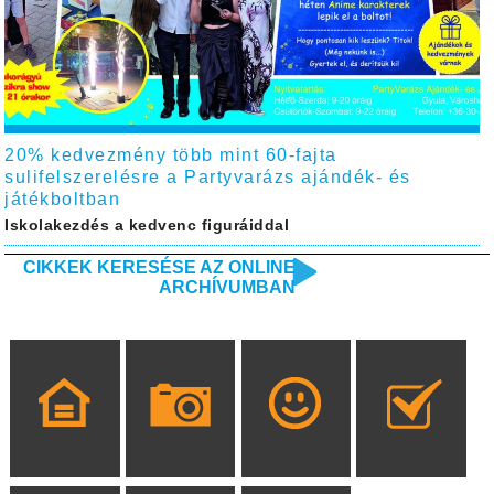
20% kedvezmény több mint 60-fajta
sulifelszerelésre a Partyvarázs ajándék- és
játékboltban
Iskolakezdés a kedvenc figuráiddal
CIKKEK KERESÉSE AZ ONLINE
ARCHÍVUMBAN