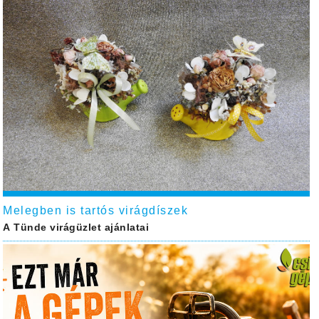
Melegben is tartós virágdíszek
A Tünde virágüzlet ajánlatai