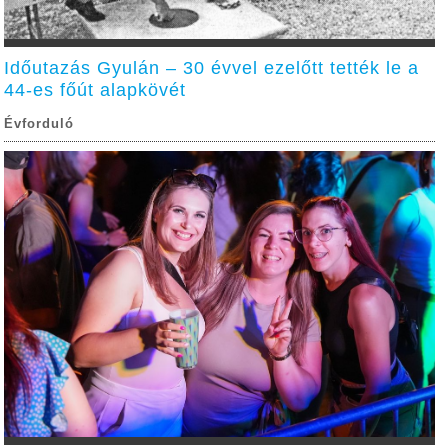
Időutazás Gyulán – 30 évvel ezelőtt tették le a
44-es főút alapkövét
Évforduló