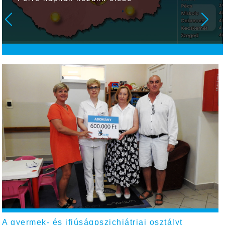
A gyermek- és ifjúságpszichiátriai osztályt