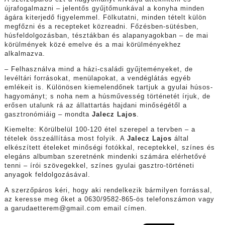
újrafogalmazni – jelentős gyűjtőmunkával a konyha minden
ágára kiterjedő figyelemmel. Fölkutatni, minden tételt külön
megfőzni és a recepteket közreadni. Főzésben-sütésben,
húsfeldolgozásban, tésztákban és alapanyagokban – de mai
körülmények közé emelve és a mai körülményekhez
alkalmazva.
– Felhasználva mind a házi-családi gyűjteményeket, de
levéltári forrásokat, menülapokat, a vendéglátás egyéb
emlékeit is. Különösen kiemelendőnek tartjuk a gyulai húsos-
hagyományt; s noha nem a húsművesség történetét írjuk, de
erősen utalunk rá az állattartás hajdani minőségétől a
gasztronómiáig – mondta
Jalecz Lajos
.
Kiemelte: Körülbelül 100-120 étel szerepel a tervben – a
tételek összeállítása most folyik. A
Jalecz Lajos
által
elkészített ételeket minőségi fotókkal, receptekkel, színes és
elegáns albumban szeretnénk mindenki számára elérhetővé
tenni – írói szövegekkel, színes gyulai gasztro-történeti
anyagok feldolgozásával.
A szerzőpáros kéri, hogy aki rendelkezik bármilyen forrással,
az keresse meg őket a 0630/9582-865-ös telefonszámon vagy
a garudaetterem@gmail.com email címen.