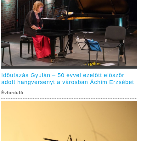
Időutazás Gyulán – 50 évvel ezelőtt először
adott hangversenyt a városban Áchim Erzsébet
Évforduló