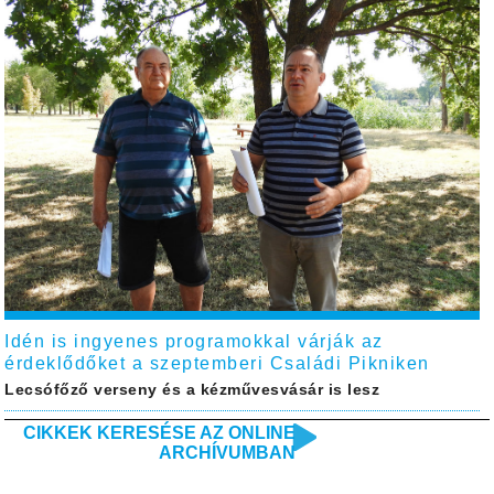
Idén is ingyenes programokkal várják az
érdeklődőket a szeptemberi Családi Pikniken
Lecsófőző verseny és a kézművesvásár is lesz
CIKKEK KERESÉSE AZ ONLINE
ARCHÍVUMBAN