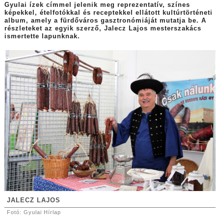
Gyulai ízek címmel jelenik meg reprezentatív, színes
képekkel, ételfotókkal és receptekkel ellátott kultúrtörténeti
album, amely a fürdőváros gasztronómiáját mutatja be. A
részleteket az egyik szerző, Jalecz Lajos mesterszakács
ismertette lapunknak.
JALECZ LAJOS
Fotó: Gyulai Hírlap