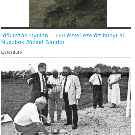
Időutazás Gyulán – 160 évvel ezelőtt hunyt el
Nuszbek József Sándor
Évforduló