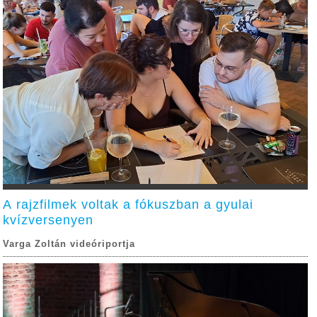
A rajzfilmek voltak a fókuszban a gyulai
kvízversenyen
Varga Zoltán videóriportja