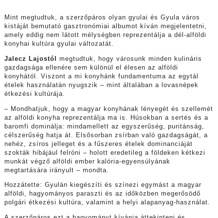
Mint megtudtuk, a szerzőpáros olyan gyulai és Gyula város
kistáját bemutató gasztronómiai albumot kíván megjelentetni,
amely eddig nem látott mélységben reprezentálja a dél-alföldi
konyhai kultúra gyulai változatát.
Jalecz Lajostól
megtudtuk, hogy városunk minden kulináris
gazdagsága ellenére sem különül el élesen az alföldi
konyhától. Viszont a mi konyhánk fundamentuma az egytál
ételek használatán nyugszik – mint általában a lovasnépek
étkezési kultúrája.
– Mondhatjuk, hogy a magyar konyhának lényegét és szellemét
az alföldi konyha reprezentálja ma is. Húsokban a sertés és a
baromfi dominálja: mindamellett az egyszerűség, puritánság,
célszerűség hatja át. Elsősorban zsírban való gazdagságát, a
nehéz, zsíros jelleget és a fűszeres ételek dominanciáját
szokták hibájául felróni – holott eredetileg a földeken kétkezi
munkát végző alföldi ember kalória-egyensúlyának
megtartására irányult – mondta.
Hozzátette: Gyulán kiegészíti és színezi egymást a magyar
alföldi, hagyományos paraszti és az időközben megerősödő
polgári étkezési kultúra, valamint a helyi alapanyag-használat.
A szerzőpáros ezt a hagyományt kívánja áttekinteni és