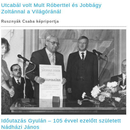
Utcabál volt Mult Róberttel és Jobbágy
Zoltánnal a Világóránál
Rusznyák Csaba képriportja
Időutazás Gyulán – 105 évvel ezelőtt született
Nádházi János