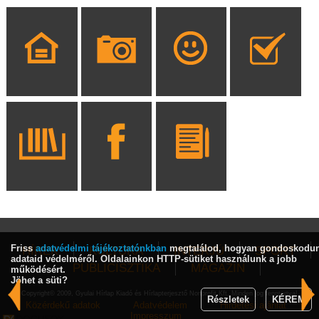
Friss
adatvédelmi tájékoztatónkban
megtalálod, hogyan gondoskodu
HÍREK
KULTÚRA
INTERJÚ
SPORT
adataid védelméről. Oldalainkon HTTP-sütiket használunk a jobb
PUBLICISZTIKA
MAGAZIN
működésért.
Jöhet a süti?
Copyright© 2009, Gyulai Hírlap Kiadó és Hírlapterjesztő Nonprofit Kft. Minden jog fenntartva!
Részletek
KÉREM
Közérdekű adatok
Adatvédelem
Hirdetési ajánlat
Impresszum