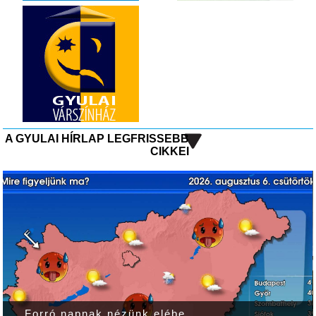
A GYULAI HÍRLAP LEGFRISSEBB
CIKKEI
Forró napnak nézünk elébe