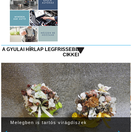
A GYULAI HÍRLAP LEGFRISSEBB
CIKKEI
Ezt már a gépek sem bírják!