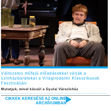
Változatos műfajú előadásokkal várják a
színházbarátokat a Világirodalmi Klasszikusok
Fesztiválján
Mutatjuk, mivel készül a Gyulai Várszínház
CIKKEK KERESÉSE AZ ONLINE
ARCHÍVUMBAN