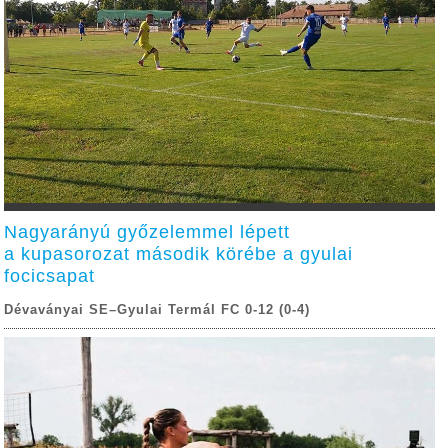
Nagyarányú győzelemmel lépett
a kupasorozat második körébe a gyulai
focicsapat
Dévaványai SE–Gyulai Termál FC 0-12 (0-4)