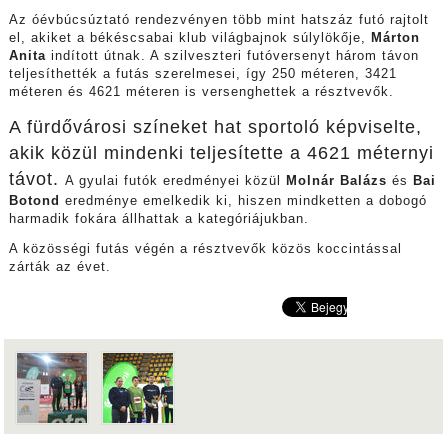
Az óévbúcsúztató rendezvényen több mint hatszáz futó rajtolt
el, akiket a békéscsabai klub világbajnok súlylökője,
Márton
Anita
indított útnak. A szilveszteri futóversenyt három távon
teljesíthették a futás szerelmesei, így 250 méteren, 3421
méteren és 4621 méteren is versenghettek a résztvevők.
A fürdővárosi színeket hat sportoló képviselte,
akik közül mindenki teljesítette a 4621 méternyi
távot.
A gyulai futók eredményei közül
Molnár Balázs
és
Bai
Botond
eredménye emelkedik ki, hiszen mindketten a dobogó
harmadik fokára állhattak a kategóriájukban.
A közösségi futás végén a résztvevők közös koccintással
zárták az évet.