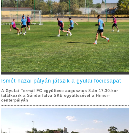
Ismét hazai pályán játszik a gyulai focicsapat
A Gyulai Termál FC együttese augusztus 8-án 17.30-kor
találkozik a Sándorfalva SKE együttesével a Himer-
centerpályán