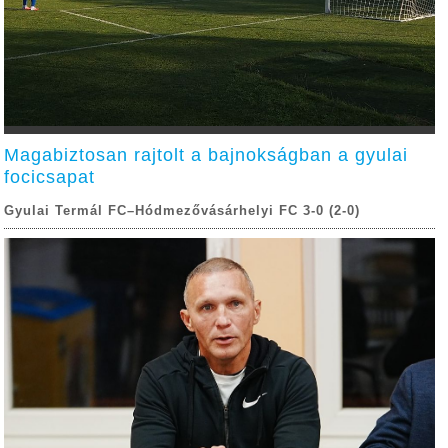
Magabiztosan rajtolt a bajnokságban a gyulai
focicsapat
Gyulai Termál FC–Hódmezővásárhelyi FC 3-0 (2-0)