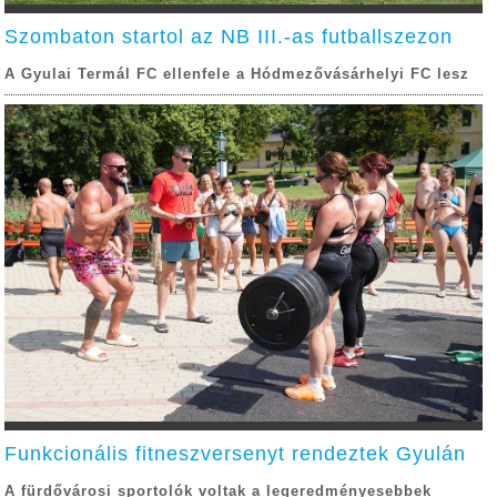
Szombaton startol az NB III.-as futballszezon
A Gyulai Termál FC ellenfele a Hódmezővásárhelyi FC lesz
Funkcionális fitneszversenyt rendeztek Gyulán
A fürdővárosi sportolók voltak a legeredményesebbek