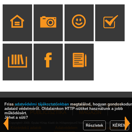
Friss
adatvédelmi tájékoztatónkban
megtalálod, hogyan gondoskodu
HÍREK
KULTÚRA
INTERJÚ
SPORT
adataid védelméről. Oldalainkon HTTP-sütiket használunk a jobb
PUBLICISZTIKA
MAGAZIN
működésért.
Jöhet a süti?
Copyright© 2009, Gyulai Hírlap Kiadó és Hírlapterjesztő Nonprofit Kft. Minden jog fenntartva!
Részletek
KÉREM
Közérdekű adatok
Adatvédelem
Hirdetési ajánlat