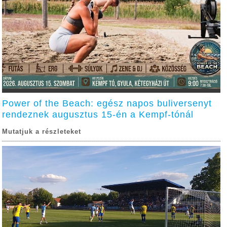
Power of the Beach: egész napos buliversenyt
rendeznek augusztus 15-én a Kempf-tónál
Mutatjuk a részleteket