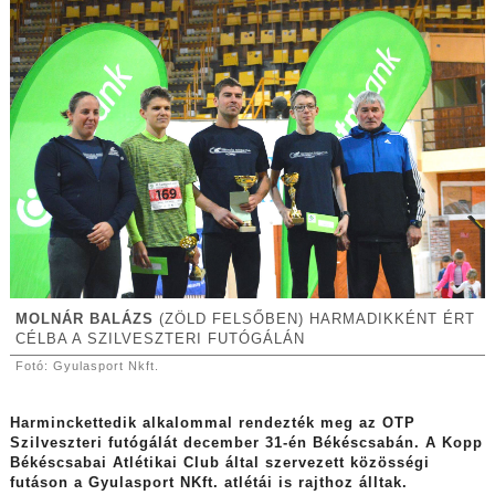
MOLNÁR BALÁZS
(ZÖLD FELSŐBEN) HARMADIKKÉNT ÉRT
CÉLBA A SZILVESZTERI FUTÓGÁLÁN
Fotó: Gyulasport Nkft.
Harminckettedik alkalommal rendezték meg az OTP
Szilveszteri futógálát december 31-én Békéscsabán. A Kopp
Békéscsabai Atlétikai Club által szervezett közösségi
futáson a Gyulasport NKft. atlétái is rajthoz álltak.