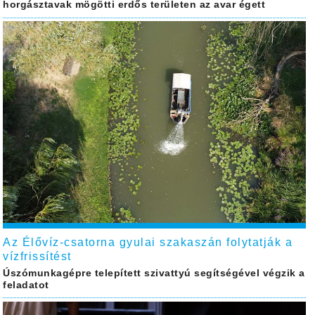
horgásztavak mögötti erdős területen az avar égett
Az Élővíz-csatorna gyulai szakaszán folytatják a
vízfrissítést
Úszómunkagépre telepített szivattyú segítségével végzik a
feladatot