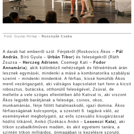
Fotó: Gyulai Hírlap –
Rusznyák Csaba
A darab hat emberről szól. Férjekről (Roskovics Ákos –
Pál
András
, Bíró Gyula –
Urbán Tibor
) és feleségekről (Ráth
Zsuzsa –
Herczeg Adrienn
, Csemegi Kati –
Fodor
Annamária
), akik különböző nehézségek és félreértések árán
lesznek egymáséi, mindenki a másé a kombinatorika szabályai
szerint – mindenki mindenkié. A férfias, kissé homofób Ákos
menő vezérigazgató, aki válságos kapcsolatot tart fenn a kicsit
robosztus, butácska, otthonülő feleségével, Zsúval, de
mellette a vele szöges ellentétben álló Katival is, aki viszont
Ákos legjobb barátjának a felesége, csinos, okos,
munkamániás, férje fölött hatalmaskodó, igazi domina. Ákos
férfiasságának kulcspontja, a szextett 6. tagjává váló, az
eseményeket megbolygató, az erős szexuális kisugárzással
hódító titkárnő, Anikó (Székács Anikó –
Losonczi Kata
), aki
titkon szabadkőműves madám, és akit egyetemi tanára, a
szintén titkon milliárdos, önmagában is kezelésre szoruló,