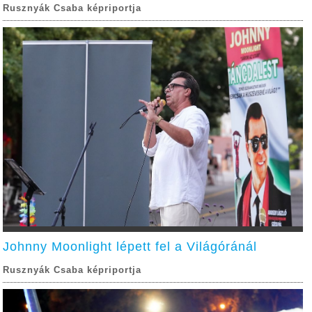
Rusznyák Csaba képriportja
Johnny Moonlight lépett fel a Világóránál
Rusznyák Csaba képriportja