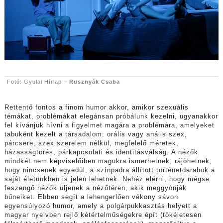
Fotó: Gyulai Hírlap –
Rusznyák Csaba
Rettentő fontos a finom humor akkor, amikor szexuális
témákat, problémákat elegánsan próbálunk kezelni, ugyanakkor
fel kívánjuk hívni a figyelmet magára a problémára, amelyeket
tabuként kezelt a társadalom: orális vagy anális szex,
párcsere, szex szerelem nélkül, megfelelő méretek,
házasságtörés, párkapcsolati és identitásválság. A nézők
mindkét nem képviselőiben magukra ismerhetnek, rájöhetnek,
hogy nincsenek egyedül, a színpadra állított történetdarabok a
saját életünkben is jelen lehetnek. Nehéz elérni, hogy mégse
feszengő nézők üljenek a nézőtéren, akik meggyónják
bűneiket. Ebben segít a lehengerlően vékony sávon
egyensúlyozó humor, amely a polgárpukkasztás helyett a
magyar nyelvben rejlő kétértelműségekre épít (tökéletesen