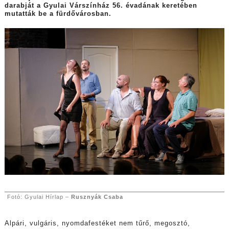
darabját a Gyulai Várszínház 56. évadának keretében
mutatták be a fürdővárosban.
Fotó: Gyulai Hírlap –
Rusznyák Csaba
Alpári, vulgáris, nyomdafestéket nem tűrő, megosztó,