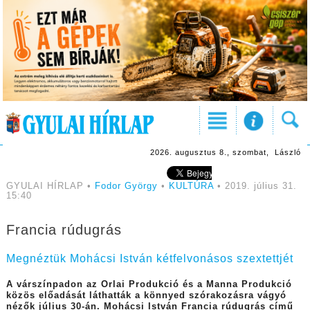
2026. augusztus 8., szombat, László
GYULAI HÍRLAP •
Fodor György
•
KULTÚRA
• 2019. július 31.
15:40
Francia rúdugrás
Megnéztük Mohácsi István kétfelvonásos szextettjét
A várszínpadon az Orlai Produkció és a Manna Produkció
közös előadását láthatták a könnyed szórakozásra vágyó
nézők július 30-án. Mohácsi István Francia rúdugrás című