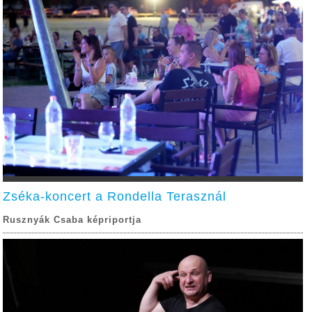
Zséka-koncert a Rondella Terasznál
Rusznyák Csaba képriportja