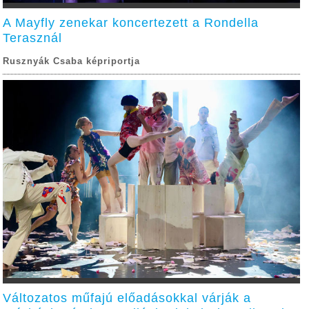
A Mayfly zenekar koncertezett a Rondella
Terasznál
Rusznyák Csaba képriportja
Változatos műfajú előadásokkal várják a