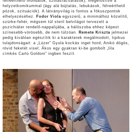
félreérthető mondatok, szólásfacsarások), megerősítve a
helyzetkomikummal (ágy alá bújtatás, lebukások, félreérthető
pózok, szituációk). A látványvilág is fontos a fókuszpontok
elhelyezéséhez.
Fodor Viola
egyszerű, a minimálhoz közelítő,
szürke-fehér, mégsem túl steril belvilágot tervezett a
pszichiáter rendelő-nappalijába, a hálószoba ehhez képest
színesebb-vörösebb, de nem túlzóan.
Remete Kriszta
jelmezei
pedig kiválóan egészítik ki a karakterek megálmodott, tipikus
tulajdonságait: a „Lúzer” Gyula kockás inget hord; Anikó dögös,
rövid feketét visel; Ákos egy gyakran ki-be gombolt „lila
címkés Carlo Goldoni” ingben feszít.