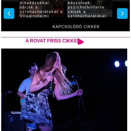
 című
előadásokkal
készülnek:
szület
n
várják a
pszichothrillerre
bot
színházbarátokat a
várják a
 a
Világirodalmi
színházbarátokat
zínház
Klasszikusok
ében
Fesztiválján
KAPCSOLÓDÓ CIKKEK
A ROVAT FRISS CIKKEI