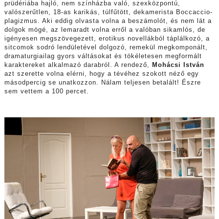
prüdériába hajló, nem színházba való, szexközpontú,
valószerűtlen, 18-as karikás, túlfűtött, dekamerista Boccaccio-
plagizmus. Aki eddig olvasta volna a beszámolót, és nem lát a
dolgok mögé, az lemaradt volna erről a valóban sikamlós, de
igényesen megszövegezett, erotikus novellákból táplálkozó, a
sitcomok sodró lendületével dolgozó, remekül megkomponált,
dramaturgiailag gyors váltásokat és tökéletesen megformált
karaktereket alkalmazó darabról. A rendező,
Mohácsi István
azt szerette volna elérni, hogy a tévéhez szokott néző egy
másodpercig se unatkozzon. Nálam teljesen betalált! Észre
sem vettem a 100 percet.