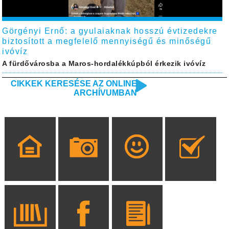
Görgényi Ernő: a gyulaiaknak hosszú évtizedekre
biztosított a megfelelő mennyiségű és minőségű
ivóvíz
A fürdővárosba a Maros-hordalékkúpból érkezik ivóvíz
CIKKEK KERESÉSE AZ ONLINE
ARCHÍVUMBAN