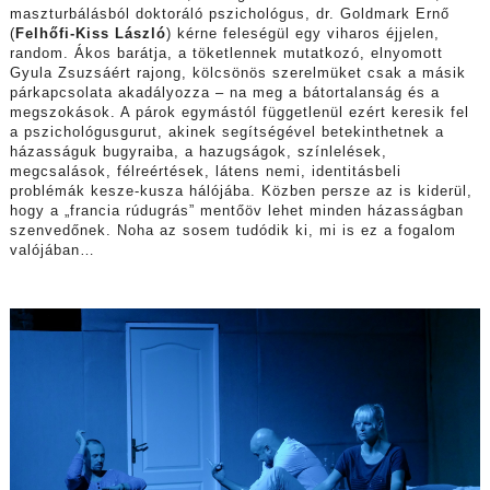
maszturbálásból doktoráló pszichológus, dr. Goldmark Ernő
(
Felhőfi-Kiss László
) kérne feleségül egy viharos éjjelen,
random. Ákos barátja, a töketlennek mutatkozó, elnyomott
Gyula Zsuzsáért rajong, kölcsönös szerelmüket csak a másik
párkapcsolata akadályozza – na meg a bátortalanság és a
megszokások. A párok egymástól függetlenül ezért keresik fel
a pszichológusgurut, akinek segítségével betekinthetnek a
házasságuk bugyraiba, a hazugságok, színlelések,
megcsalások, félreértések, látens nemi, identitásbeli
problémák kesze-kusza hálójába. Közben persze az is kiderül,
hogy a „francia rúdugrás” mentőöv lehet minden házasságban
szenvedőnek. Noha az sosem tudódik ki, mi is ez a fogalom
valójában…