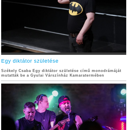
Egy diktátor születése
Székely Csaba Egy diktátor születése című monodrámáját
mutatták be a Gyulai Várszínház Kamaratermében