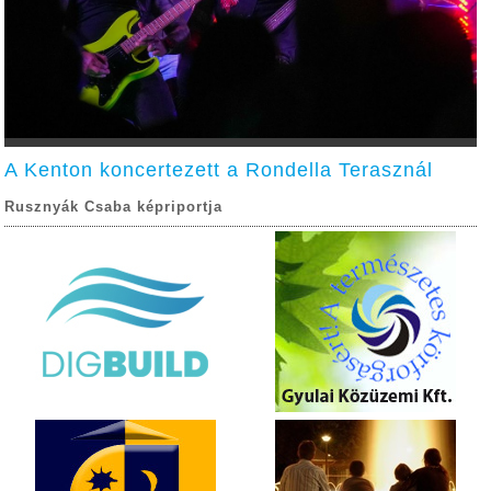
A Kenton koncertezett a Rondella Terasznál
Rusznyák Csaba képriportja