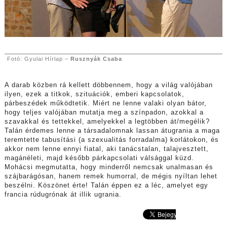
Fotó: Gyulai Hírlap –
Rusznyák Csaba
A darab közben rá kellett döbbennem, hogy a világ valójában
ilyen, ezek a titkok, szituációk, emberi kapcsolatok,
párbeszédek működtetik. Miért ne lenne valaki olyan bátor,
hogy teljes valójában mutatja meg a színpadon, azokkal a
szavakkal és tettekkel, amelyekkel a legtöbben át/megélik?
Talán érdemes lenne a társadalomnak lassan átugrania a maga
teremtette tabusítási (a szexualitás forradalma) korlátokon, és
akkor nem lenne ennyi fiatal, aki tanácstalan, talajvesztett,
magánéleti, majd később párkapcsolati válsággal küzd.
Mohácsi megmutatta, hogy minderről nemcsak unalmasan és
szájbarágósan, hanem remek humorral, de mégis nyíltan lehet
beszélni. Köszönet érte! Talán éppen ez a léc, amelyet egy
francia rúdugrónak át illik ugrania.