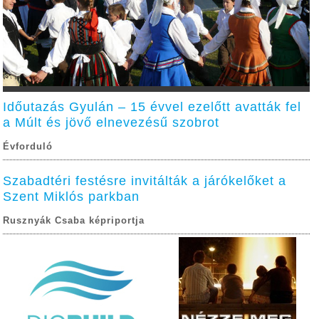
Időutazás Gyulán – 15 évvel ezelőtt avatták fel
a Múlt és jövő elnevezésű szobrot
Évforduló
Szabadtéri festésre invitálták a járókelőket a
Szent Miklós parkban
Rusznyák Csaba képriportja