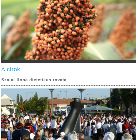
A cirok
Szalai Ilona dietetikus rovata