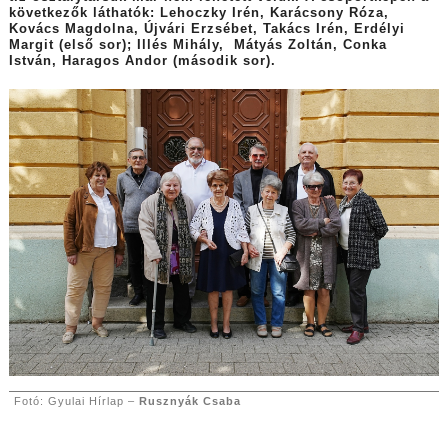
következők láthatók: Lehoczky Irén, Karácsony Róza,
Kovács Magdolna, Újvári Erzsébet, Takács Irén, Erdélyi
Margit (első sor); Illés Mihály, Mátyás Zoltán, Conka
István, Haragos Andor (második sor).
Fotó: Gyulai Hírlap –
Rusznyák Csaba