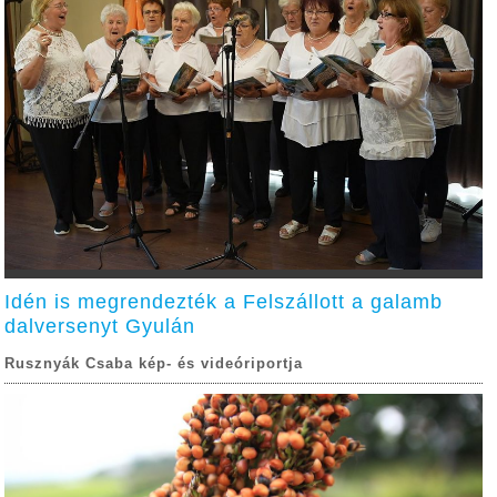
Idén is megrendezték a Felszállott a galamb
dalversenyt Gyulán
Rusznyák Csaba kép- és videóriportja