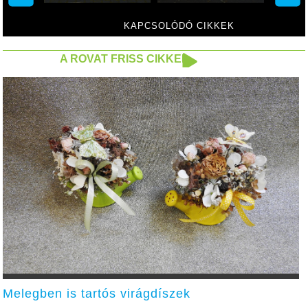
KAPCSOLÓDÓ CIKKEK
A ROVAT FRISS CIKKEI
Melegben is tartós virágdíszek