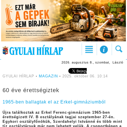
2026. augusztus 8., szombat, László
GYULAI HÍRLAP •
MAGAZIN
• 2025. október 06. 10:14
60 éve érettségiztek
1965-ben ballagtak el az Erkel-gimnáziumból
Újra találkoztak az Erkel Ferenc-gimnázium 1965-ben
érettségizett IV. B osztályának tagjai szeptember 27-én.
Egykori osztályfőnökük, Szerdahelyi Istvánné és több mint
tíz osztálytársuk már nem lehetett velük. A csoportképen a