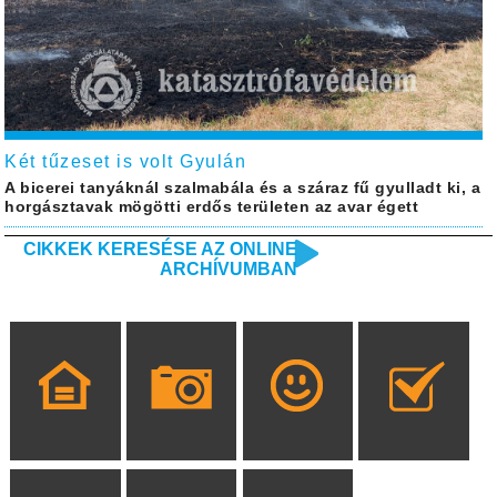
Két tűzeset is volt Gyulán
A bicerei tanyáknál szalmabála és a száraz fű gyulladt ki, a
horgásztavak mögötti erdős területen az avar égett
CIKKEK KERESÉSE AZ ONLINE
ARCHÍVUMBAN