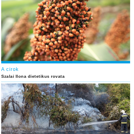
A cirok
Szalai Ilona dietetikus rovata