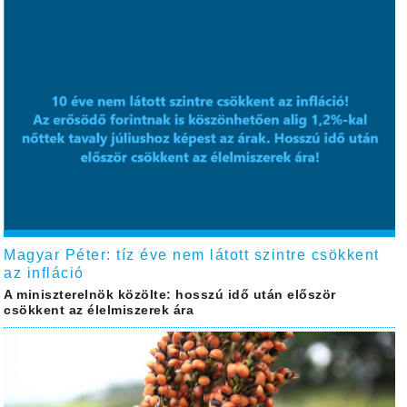
Magyar Péter: tíz éve nem látott szintre csökkent
az infláció
A miniszterelnök közölte: hosszú idő után először
csökkent az élelmiszerek ára