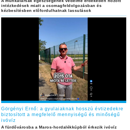
A munkatársak egészségének védelme érdekében hozott
intézkedések miatt a csomagfeldolgozásban és
kézbesítésben előfordulhatnak lassulások
Görgényi Ernő: a gyulaiaknak hosszú évtizedekre
biztosított a megfelelő mennyiségű és minőségű
ivóvíz
A fürdővárosba a Maros-hordalékkúpból érkezik ivóvíz