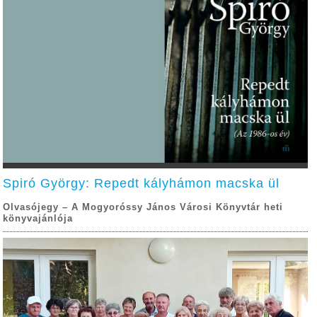
Spiró György: Repedt kályhámon macska ül
Olvasójegy – A Mogyoróssy János Városi Könyvtár heti
könyvajánlója