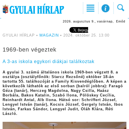
2026. augusztus 9., vasárnap, Emőd
GYULAI HÍRLAP •
MAGAZIN
• 2024. október 25. 13:00
1969-ben végeztek
A 3-as iskola egykori diákjai találkoztak
A gyulai 3. számú általános iskola 1969-ben végzett 8. a
osztálya (osztályfőnök: Starcz Rezsőné) október 18-án
tartotta 55. találkozóját a Family Kisvendéglőben. A képen a
következők láthatók az első sorban (balról jobbra): Faragó
Géza (tanár), Herczeg Magdolna, Nagy Csilla, Haász
Borbála, Bakos Katalin, Szabó Ilona, Pölöskey Cecília,
Reinhardt Antal, Alb Ilona. Hátsó sor: Schriffert József,
Lengyel István (tanár), Kocsis József, Gergely István, Ibos
István, Farkas Sándor, Lengyel Judit, Oláh Klára, Réti
László.