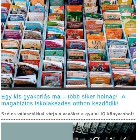
Egy kis gyakorlás ma – több siker holnap! A
magabiztos iskolakezdés otthon kezdődik!
Széles választékkal várja a vevőket a gyulai IQ könyvesbolt