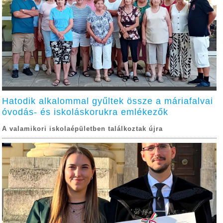
Hatodik alkalommal gyűltek össze a máriafalvai
óvodás- és iskoláskorukra emlékezők
A valamikori iskolaépületben találkoztak újra