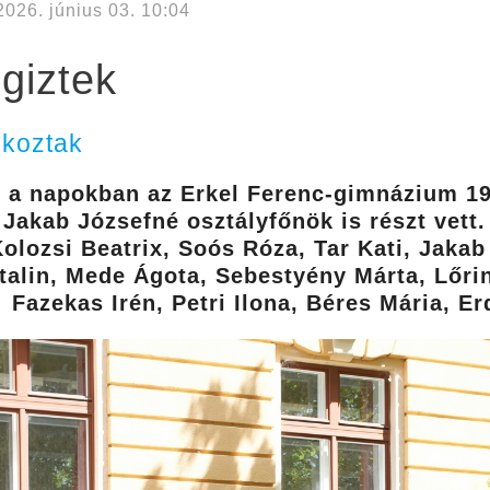
2026. június 03. 10:04
giztek
lkoztak
tt a napokban az Erkel Ferenc-gimnázium 19
Jakab Józsefné osztályfőnök is részt vett.
olozsi Beatrix, Soós Róza, Tar Kati, Jakab
talin, Mede Ágota, Sebestyény Márta, Lőrin
Fazekas Irén, Petri Ilona, Béres Mária, Er