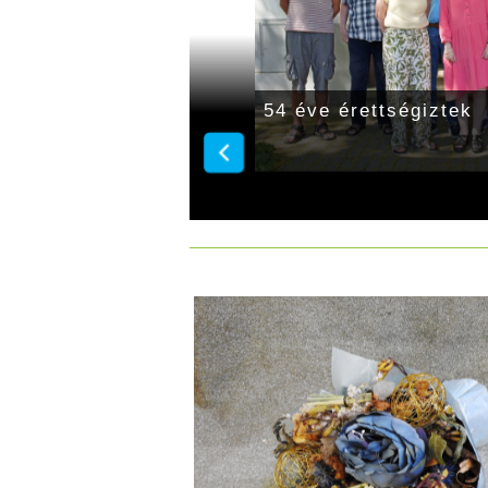
k az Erkelben
54 éve érettségiztek