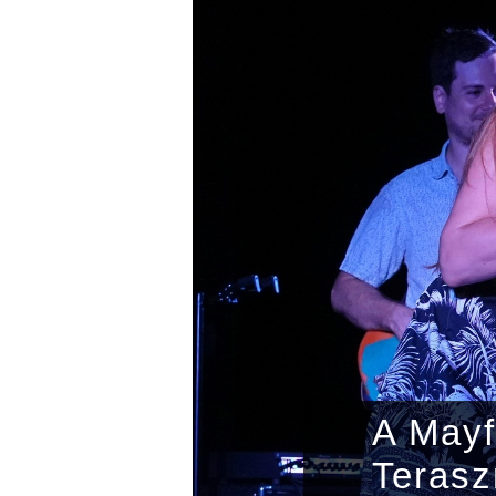
A Mayf
- és
Terasz