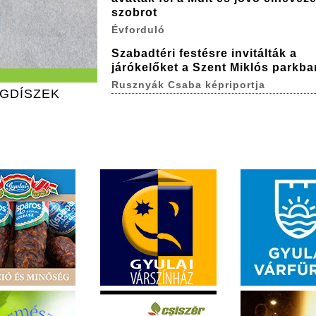
szobrot
Évforduló
Szabadtéri festésre invitálták a
járókelőket a Szent Miklós parkba
Rusznyák Csaba képriportja
ÁGDÍSZEK