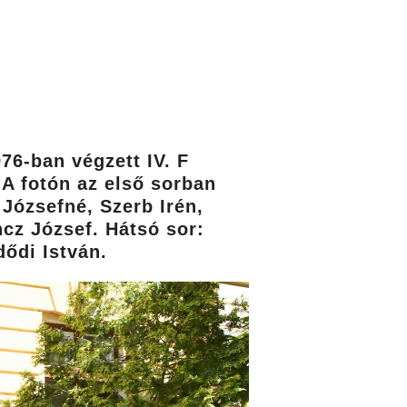
76-ban végzett IV. F
 A fotón az első sorban
 Józsefné, Szerb Irén,
cz József. Hátsó sor:
dődi István.