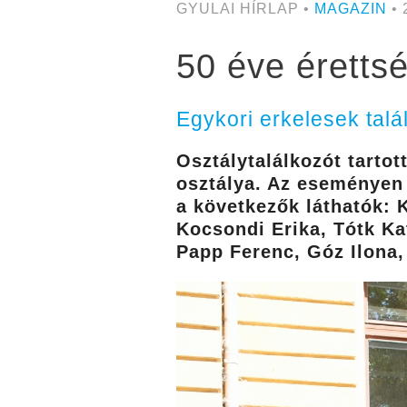
GYULAI HÍRLAP •
MAGAZIN
• 
50 éve érettsé
Egykori erkelesek talá
Osztálytalálkozót tarto
osztálya. Az eseményen 
a következők láthatók: K
Kocsondi Erika, Tótk Ka
Papp Ferenc, Góz Ilona, 