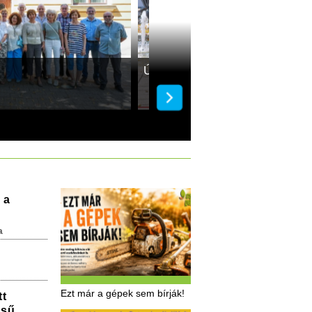
Újra összegyűltek
 a
a
Ezt már a gépek sem bírják!
tt
ésű