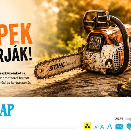
2026. au
A
A
A