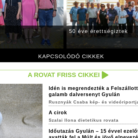
50 éve érettségiztek
KAPCSOLÓDÓ CIKKEK
A ROVAT FRISS CIKKEI
Idén is megrendezték a Felszállott
galamb dalversenyt Gyulán
Rusznyák Csaba kép- és videóriportj
A cirok
Szalai Ilona dietetikus rovata
Időutazás Gyulán – 15 évvel ezelő
avatták fel a Múlt és jövő elnevez