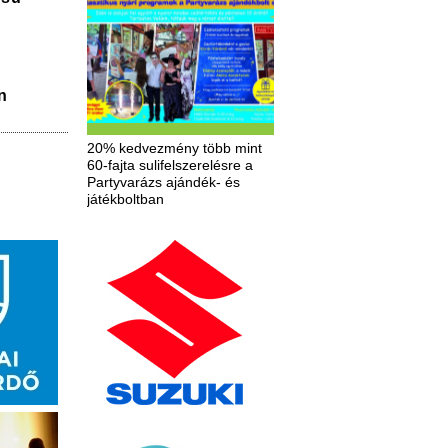
n
20% kedvezmény több mint
60-fajta sulifelszerelésre a
Partyvarázs ajándék- és
játékboltban