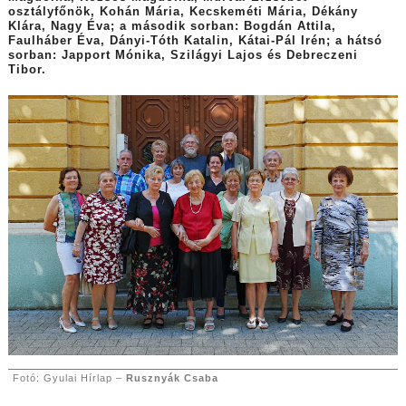
osztályfőnök, Kohán Mária, Kecskeméti Mária, Dékány
Klára, Nagy Éva; a második sorban: Bogdán Attila,
Faulháber Éva, Dányi-Tóth Katalin, Kátai-Pál Irén; a hátsó
sorban: Japport Mónika, Szilágyi Lajos és Debreczeni
Tibor.
Fotó: Gyulai Hírlap –
Rusznyák Csaba