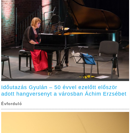
Időutazás Gyulán – 50 évvel ezelőtt először
adott hangversenyt a városban Áchim Erzsébet
Évforduló