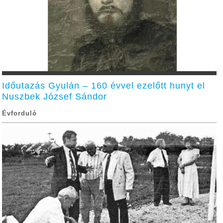
Időutazás Gyulán – 160 évvel ezelőtt hunyt el
Nuszbek József Sándor
Évforduló