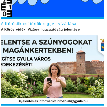
A Körösök csütörtök reggeli vízállása
A Körös-vidéki Vízügyi Igazgatóság jelentése