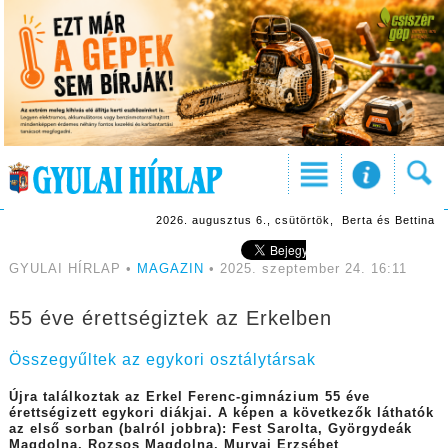
2026. augusztus 6., csütörtök, Berta és Bettina
GYULAI HÍRLAP •
MAGAZIN
• 2025. szeptember 24. 16:11
55 éve érettségiztek az Erkelben
Összegyűltek az egykori osztálytársak
Újra találkoztak az Erkel Ferenc-gimnázium 55 éve
érettségizett egykori diákjai. A képen a következők láthatók
az első sorban (balról jobbra): Fest Sarolta, Györgydeák
Magdolna, Rozsos Magdolna, Murvai Erzsébet