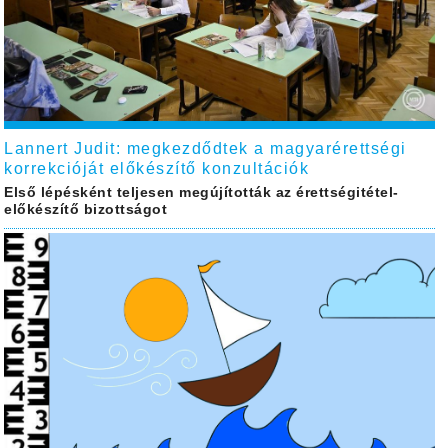
Lannert Judit: megkezdődtek a magyarérettségi
korrekcióját előkészítő konzultációk
Első lépésként teljesen megújították az érettségitétel-
előkészítő bizottságot