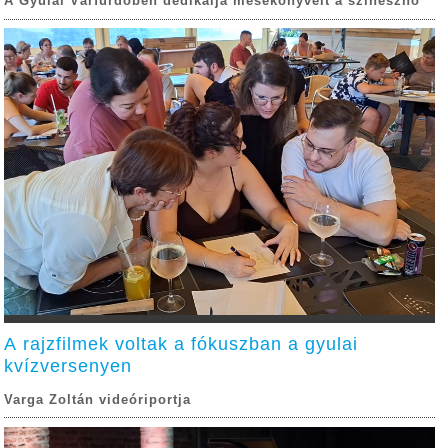
A Gyulai Várfürdőben dedikálja mesekönyveit a színésznő
A rajzfilmek voltak a fókuszban a gyulai
kvízversenyen
Varga Zoltán videóriportja