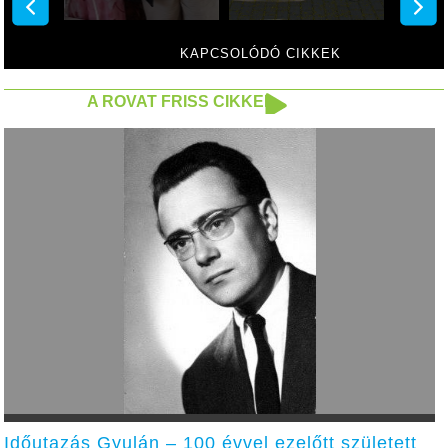
KAPCSOLÓDÓ CIKKEK
A ROVAT FRISS CIKKEI
Időutazás Gyulán – 100 évvel ezelőtt született