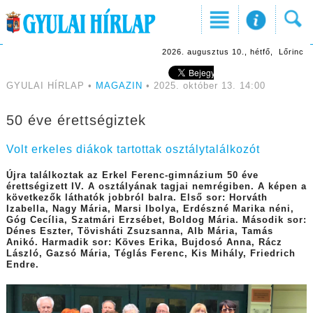
2026. augusztus 10., hétfő, Lőrinc
GYULAI HÍRLAP •
MAGAZIN
• 2025. október 13. 14:00
50 éve érettségiztek
Volt erkeles diákok tartottak osztálytalálkozót
Újra találkoztak az Erkel Ferenc-gimnázium 50 éve
érettségizett IV. A osztályának tagjai nemrégiben. A képen a
következők láthatók jobbról balra. Első sor: Horváth
Izabella, Nagy Mária, Marsi Ibolya, Erdészné Marika néni,
Góg Cecília, Szatmári Erzsébet, Boldog Mária. Második sor:
Dénes Eszter, Tövisháti Zsuzsanna, Alb Mária, Tamás
Anikó. Harmadik sor: Köves Erika, Bujdosó Anna, Rácz
László, Gazsó Mária, Téglás Ferenc, Kis Mihály, Friedrich
Endre.