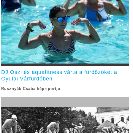
DJ Oszi és aquafitness várta a fürdőzőket a
Gyulai Várfürdőben
Rusznyák Csaba képriportja