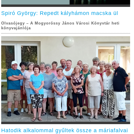
Spiró György: Repedt kályhámon macska ül
Olvasójegy – A Mogyoróssy János Városi Könyvtár heti
könyvajánlója
Hatodik alkalommal gyűltek össze a máriafalvai