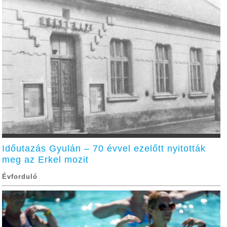
Időutazás Gyulán – 70 évvel ezelőtt nyitották
meg az Erkel mozit
Évforduló