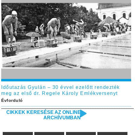
Időutazás Gyulán – 30 évvel ezelőtt rendezték
meg az első dr. Regele Károly Emlékversenyt
Évforduló
CIKKEK KERESÉSE AZ ONLINE
ARCHÍVUMBAN