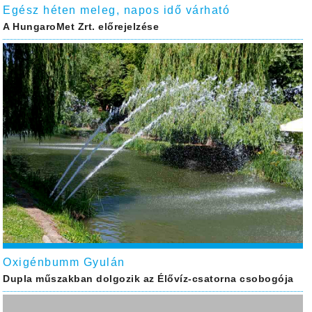
Egész héten meleg, napos idő várható
A HungaroMet Zrt. előrejelzése
Oxigénbumm Gyulán
Dupla műszakban dolgozik az Élővíz-csatorna csobogója