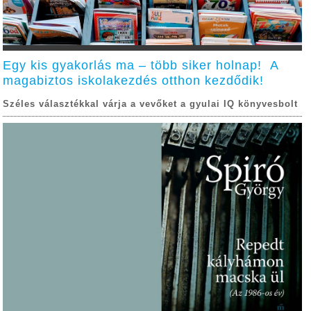
Egy kis gyakorlás ma – több siker holnap! A
magabiztos iskolakezdés otthon kezdődik!
Széles választékkal várja a vevőket a gyulai IQ könyvesbolt