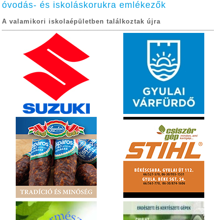
óvodás- és iskoláskorukra emlékezők
A valamikori iskolaépületben találkoztak újra