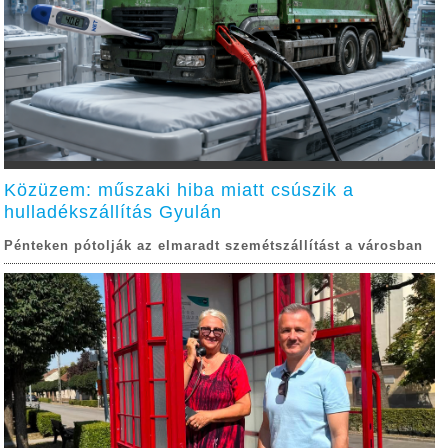
Közüzem: műszaki hiba miatt csúszik a
hulladékszállítás Gyulán
Pénteken pótolják az elmaradt szemétszállítást a városban