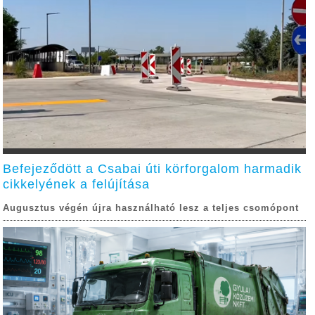
Befejeződött a Csabai úti körforgalom harmadik
cikkelyének a felújítása
Augusztus végén újra használható lesz a teljes csomópont