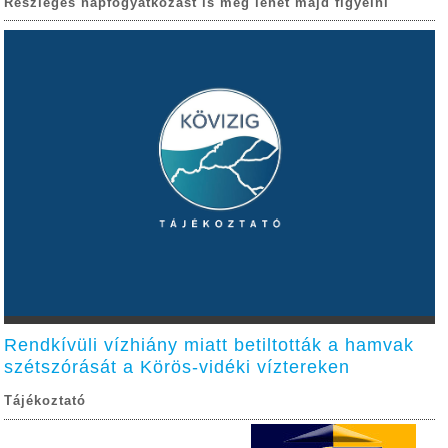
Részleges napfogyatkozást is meg lehet majd figyelni
Rendkívüli vízhiány miatt betiltották a hamvak
szétszórását a Körös-vidéki víztereken
Tájékoztató