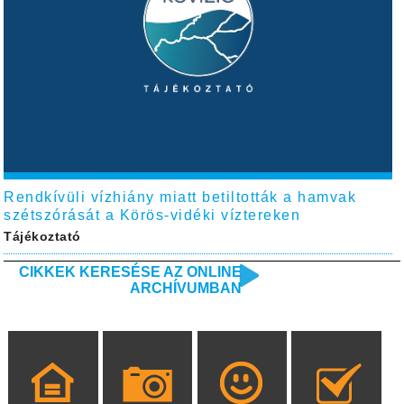
Rendkívüli vízhiány miatt betiltották a hamvak
szétszórását a Körös-vidéki víztereken
Tájékoztató
CIKKEK KERESÉSE AZ ONLINE
ARCHÍVUMBAN