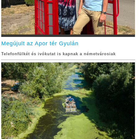
Megújult az Apor tér Gyulán
Telefonfülkét és ivókutat is kapnak a németvárosiak