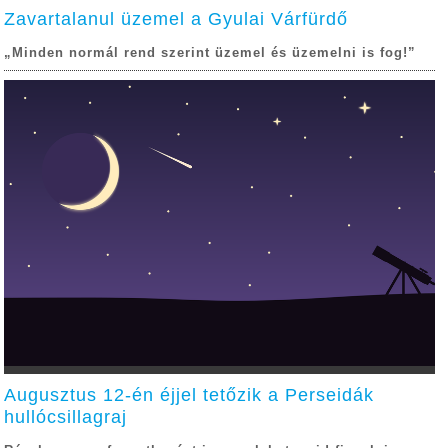
Zavartalanul üzemel a Gyulai Várfürdő
„Minden normál rend szerint üzemel és üzemelni is fog!”
Augusztus 12-én éjjel tetőzik a Perseidák
hullócsillagraj