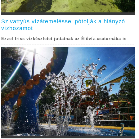
Szivattyús vízátemeléssel pótolják a hiányzó
vízhozamot
Ezzel friss vízkészletet juttatnak az Élővíz-csatornába is