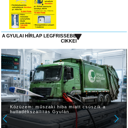
A GYULAI HÍRLAP LEGFRISSEBB
CIKKEI
Megújult az Apor tér Gyulán