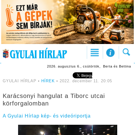
2026. augusztus 6., csütörtök, Berta és Bettina
GYULAI HÍRLAP •
HÍREK
• 2022. december 11. 20:05
Karácsonyi hangulat a Tiborc utcai
körforgalomban
A Gyulai Hírlap kép- és videóriportja