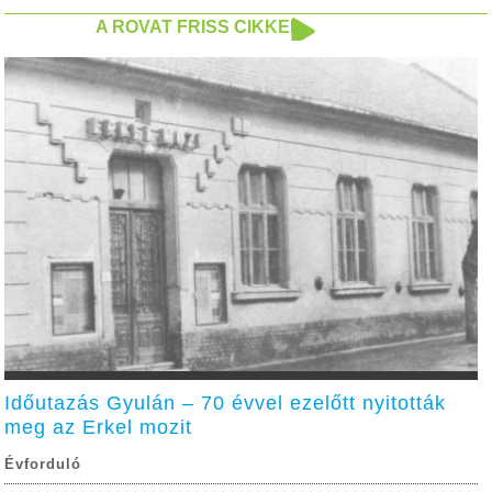
A ROVAT FRISS CIKKEI
Időutazás Gyulán – 70 évvel ezelőtt nyitották
meg az Erkel mozit
Évforduló