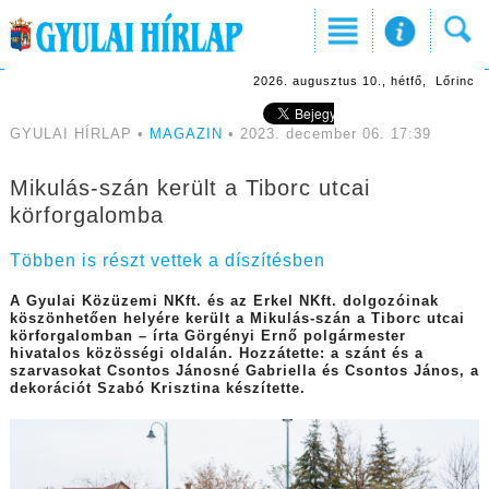
2026. augusztus 10., hétfő, Lőrinc
GYULAI HÍRLAP •
MAGAZIN
• 2023. december 06. 17:39
Mikulás-szán került a Tiborc utcai
körforgalomba
Többen is részt vettek a díszítésben
A Gyulai Közüzemi NKft. és az Erkel NKft. dolgozóinak
köszönhetően helyére került a Mikulás-szán a Tiborc utcai
körforgalomban – írta Görgényi Ernő polgármester
hivatalos közösségi oldalán. Hozzátette: a szánt és a
szarvasokat Csontos Jánosné Gabriella és Csontos János, a
dekorációt Szabó Krisztina készítette.