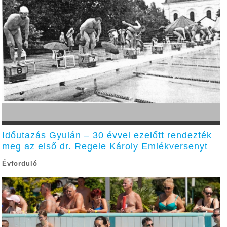
Időutazás Gyulán – 30 évvel ezelőtt rendezték
meg az első dr. Regele Károly Emlékversenyt
Évforduló