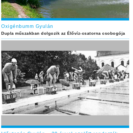
Oxigénbumm Gyulán
Dupla műszakban dolgozik az Élővíz-csatorna csobogója