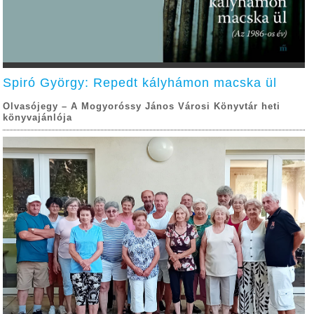
Spiró György: Repedt kályhámon macska ül
Olvasójegy – A Mogyoróssy János Városi Könyvtár heti
könyvajánlója