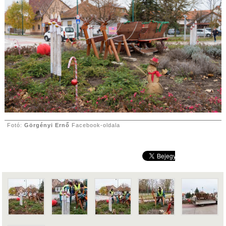
Fotó:
Görgényi Ernő
Facebook-oldala