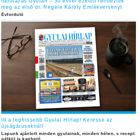
Időutazás Gyulán – 30 évvel ezelőtt rendezték
meg az első dr. Regele Károly Emlékversenyt
Évforduló
Itt a legfrissebb Gyulai Hírlap! Keresse az
újságárusoknál!
Lapunk ajánlott minden gyulainak, minden héten, s recept
nélkül is kapható