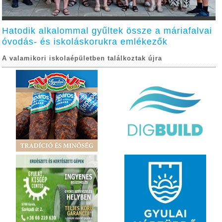
Hatodik alkalommal gyűltek össze a máriafalvai
óvodás- és iskoláskorukra emlékezők
A valamikori iskolaépületben találkoztak újra