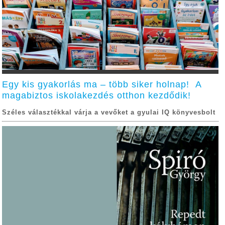
Egy kis gyakorlás ma – több siker holnap! A
magabiztos iskolakezdés otthon kezdődik!
Széles választékkal várja a vevőket a gyulai IQ könyvesbolt