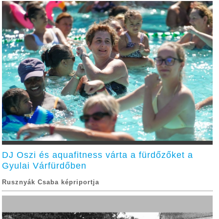
DJ Oszi és aquafitness várta a fürdőzőket a
Gyulai Várfürdőben
Rusznyák Csaba képriportja