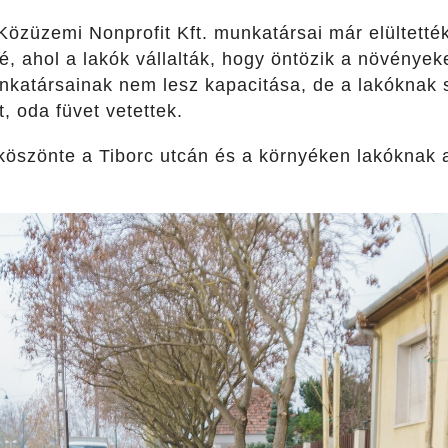
Közüzemi Nonprofit Kft. munkatársai már elültették
é, ahol a lakók vállalták, hogy öntözik a növények
katársainak nem lesz kapacitása, de a lakóknak 
, oda füvet vetettek.
öszönte a Tiborc utcán és a környéken lakóknak a