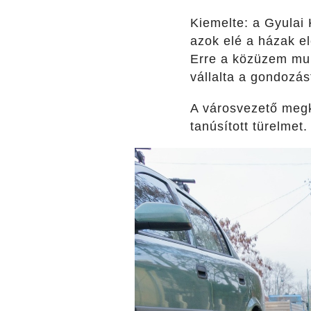
Kiemelte: a Gyulai 
azok elé a házak el
Erre a közüzem mun
vállalta a gondozást
A városvezető megk
tanúsított türelmet.