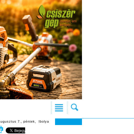
augusztus 7., péntek, Ibolya