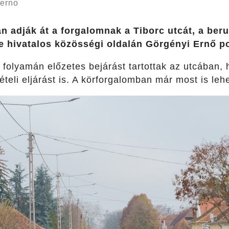
ierno
án adják át a forgalomnak a Tiborc utcát, a ber
te hivatalos közösségi oldalán Görgényi Ernő p
p folyamán előzetes bejárást tartottak az utcában
teli eljárást is. A körforgalomban már most is leh