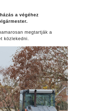
uházás a végéhez
olgármester.
, hamarosan
megtartják a
et közlekedni.