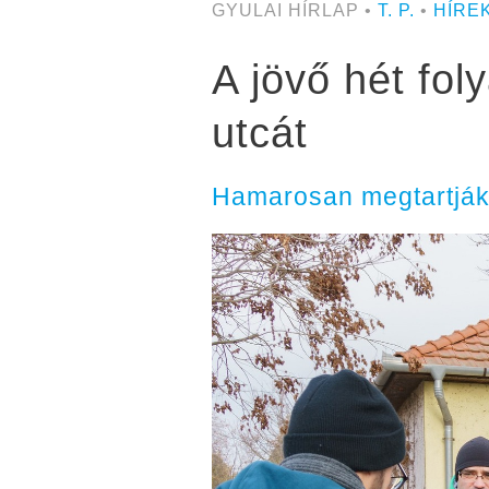
GYULAI HÍRLAP •
T. P.
•
HÍRE
A jövő hét fol
utcát
Hamarosan megtartják 