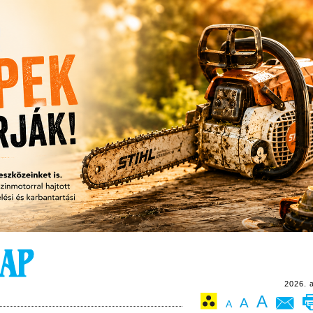
2026. 
A
A
A