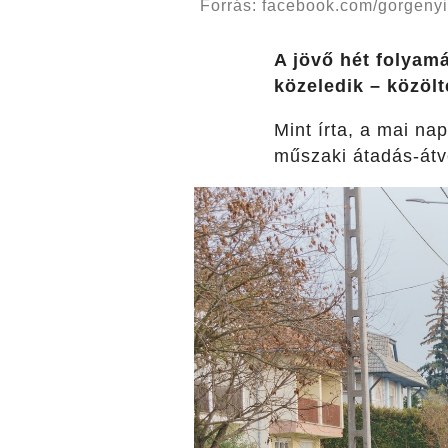
Forrás: facebook.com/gorgeny
A jövő hét folyam
közeledik – közöl
Mint írta, a mai na
műszaki átadás-átvé