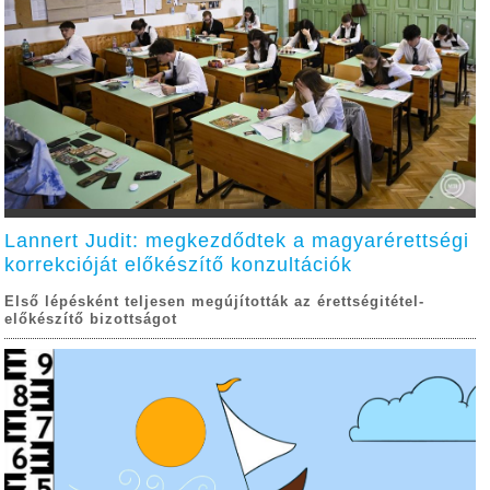
Lannert Judit: megkezdődtek a magyarérettségi
korrekcióját előkészítő konzultációk
Első lépésként teljesen megújították az érettségitétel-
előkészítő bizottságot