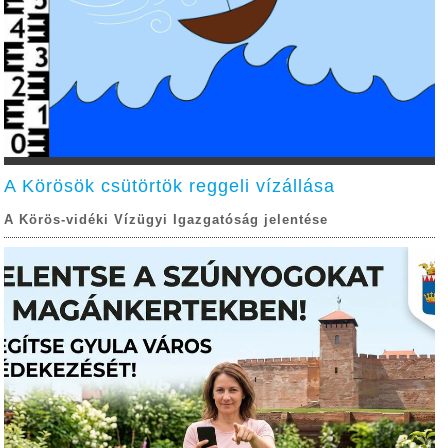
A Körösök csütörtök reggeli vízállása
A Körös-vidéki Vízügyi Igazgatóság jelentése