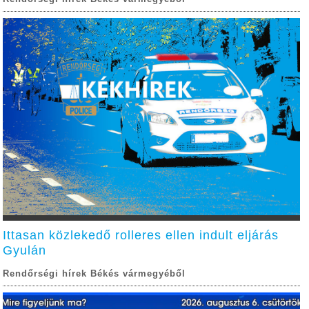
Ittasan közlekedő rolleres ellen indult eljárás
Gyulán
Rendőrségi hírek Békés vármegyéből