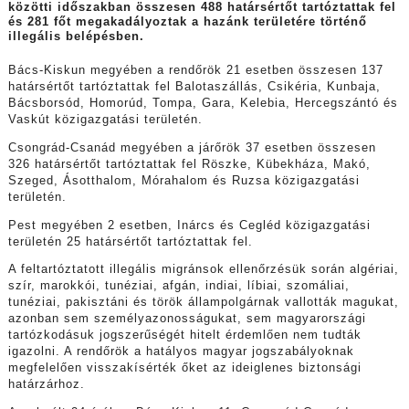
közötti időszakban összesen 488 határsértőt tartóztattak fel
és 281 főt megakadályoztak a hazánk területére történő
illegális belépésben.
Bács-Kiskun megyében a rendőrök 21 esetben összesen 137
határsértőt tartóztattak fel Balotaszállás, Csikéria, Kunbaja,
Bácsborsód, Homorúd, Tompa, Gara, Kelebia, Hercegszántó és
Vaskút közigazgatási területén.
Csongrád-Csanád megyében a járőrök 37 esetben összesen
326 határsértőt tartóztattak fel Röszke, Kübekháza, Makó,
Szeged, Ásotthalom, Mórahalom és Ruzsa közigazgatási
területén.
Pest megyében 2 esetben, Inárcs és Cegléd közigazgatási
területén 25 határsértőt tartóztattak fel.
A feltartóztatott illegális migránsok ellenőrzésük során algériai,
szír, marokkói, tunéziai, afgán, indiai, líbiai, szomáliai,
tunéziai, pakisztáni és török állampolgárnak vallották magukat,
azonban sem személyazonosságukat, sem magyarországi
tartózkodásuk jogszerűségét hitelt érdemlően nem tudták
igazolni. A rendőrök a hatályos magyar jogszabályoknak
megfelelően visszakísérték őket az ideiglenes biztonsági
határzárhoz.