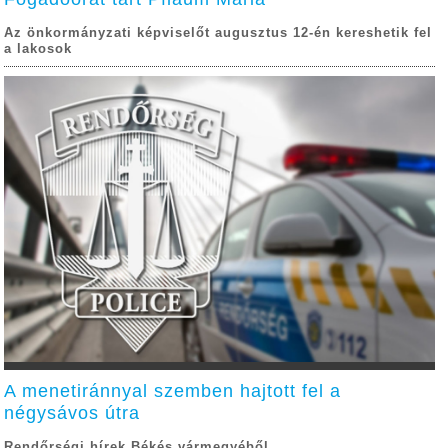
Az önkormányzati képviselőt augusztus 12-én kereshetik fel
a lakosok
A menetiránnyal szemben hajtott fel a
négysávos útra
Rendőrségi hírek Békés vármegyéből