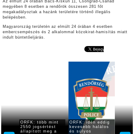
Az elmúlt 24 órában Bács-Kiskun 11, Csongrád-Csanád
megyében 8 esetben a rendőrök összesen 281 főt
megakadályoztak a hazánk területére történő illegális
belépésben.
Magyarország területén az elmúlt 24 órában 4 esetben
embercsempészés és 2 alkalommal közokirat-hamisítás miatt
indult büntetőeljárás.
ORFK: több mint
ORFK: idén eddig
Fejles
eti
2550 jogsértést
kevesebb halálos
határá
566
állapított meg a
és súlyos
rendsz