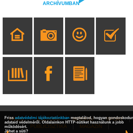
ARCHÍVUMBAN
Friss
adatvédelmi tájékoztatónkban
megtalálod, hogyan gondoskodu
HÍREK
KULTÚRA
INTERJÚ
SPORT
adataid védelméről. Oldalainkon HTTP-sütiket használunk a jobb
PUBLICISZTIKA
MAGAZIN
működésért.
Jöhet a süti?