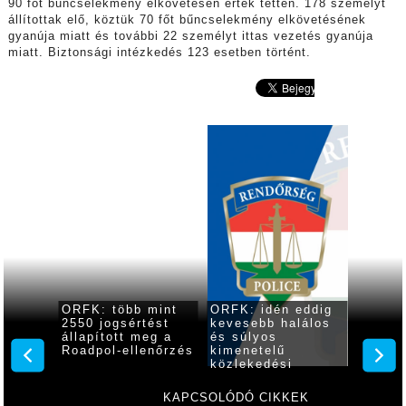
90 főt bűncselekmény elkövetésén értek tetten. 178 személyt
állítottak elő, köztük 70 főt bűncselekmény elkövetésének
gyanúja miatt és további 22 személyt ittas vezetés gyanúja
miatt. Biztonsági intézkedés 123 esetben történt.
 óra
ORFK: több mint
ORFK: idén eddig
Fejles
2550 jogsértést
kevesebb halálos
határá
 súlyos
állapított meg a
és súlyos
rendsz
ű
Roadpol-ellenőrzés
kimenetelű
rendőr
közlekedési
baleset történt az
ország útjain
KAPCSOLÓDÓ CIKKEK