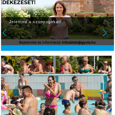
Jelentsd a szúnyogokat!