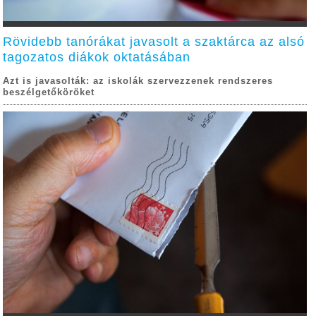
Rövidebb tanórákat javasolt a szaktárca az alsó
tagozatos diákok oktatásában
Azt is javasolták: az iskolák szervezzenek rendszeres
beszélgetőköröket