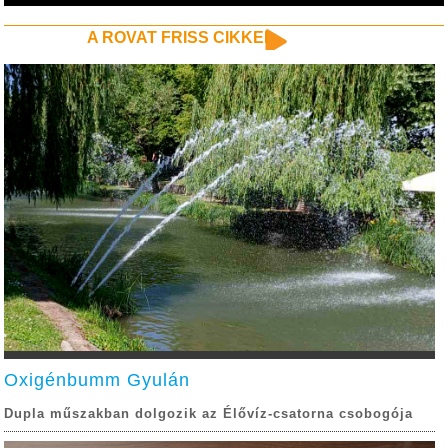
A ROVAT FRISS CIKKEI
Oxigénbumm Gyulán
Dupla műszakban dolgozik az Élővíz-csatorna csobogója