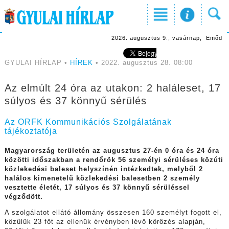
2026. augusztus 9., vasárnap, Emőd
GYULAI HÍRLAP •
HÍREK
• 2022. augusztus 28. 08:00
Az elmúlt 24 óra az utakon: 2 haláleset, 17
súlyos és 37 könnyű sérülés
Az ORFK Kommunikációs Szolgálatának
tájékoztatója
Magyarország területén az augusztus 27-én 0 óra és 24 óra
közötti időszakban a rendőrök 56 személyi sérüléses közúti
közlekedési baleset helyszínén intézkedtek, melyből 2
halálos kimenetelű közlekedési balesetben 2 személy
vesztette életét, 17 súlyos és 37 könnyű sérüléssel
végződött.
A szolgálatot ellátó állomány összesen 160 személyt fogott el,
közülük 23 főt az ellenük érvényben lévő körözés alapján,