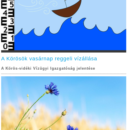
A Körösök vasárnap reggeli vízállása
A Körös-vidéki Vízügyi Igazgatóság jelentése