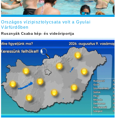
Országos vízipisztolycsata volt a Gyulai
Várfürdőben
Rusznyák Csaba kép- és videóriportja