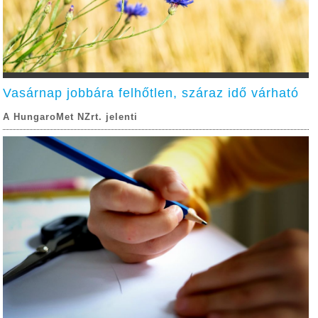
Vasárnap jobbára felhőtlen, száraz idő várható
A HungaroMet NZrt. jelenti