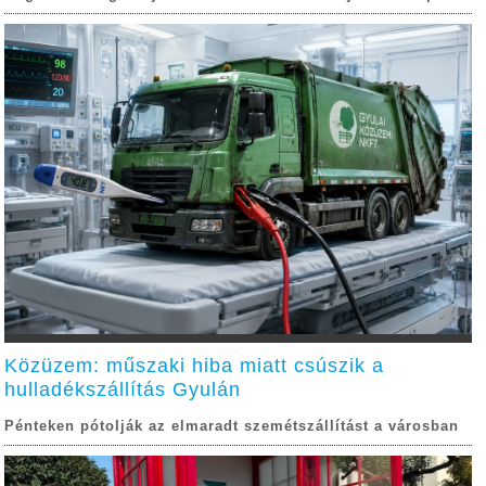
Közüzem: műszaki hiba miatt csúszik a
hulladékszállítás Gyulán
Pénteken pótolják az elmaradt szemétszállítást a városban