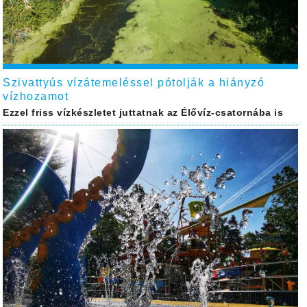
Szivattyús vízátemeléssel pótolják a hiányzó
vízhozamot
Ezzel friss vízkészletet juttatnak az Élővíz-csatornába is