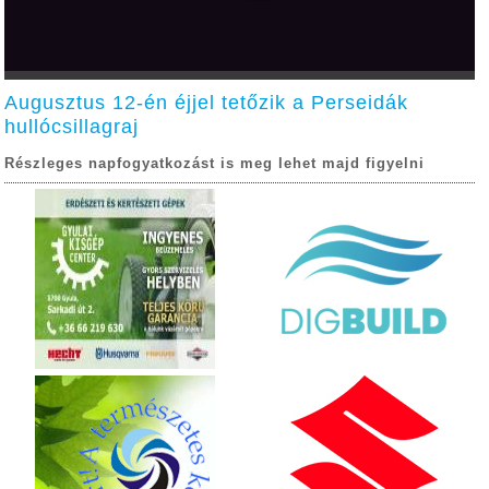
Augusztus 12-én éjjel tetőzik a Perseidák
hullócsillagraj
Részleges napfogyatkozást is meg lehet majd figyelni