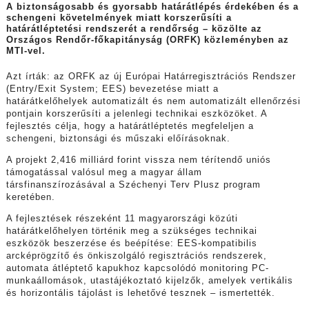
A biztonságosabb és gyorsabb határátlépés érdekében és a
schengeni követelmények miatt korszerűsíti a
határátléptetési rendszerét a rendőrség – közölte az
Országos Rendőr-főkapitányság (ORFK) közleményben az
MTI-vel.
Azt írták: az ORFK az új Európai Határregisztrációs Rendszer
(Entry/Exit System; EES) bevezetése miatt a
határátkelőhelyek automatizált és nem automatizált ellenőrzési
pontjain korszerűsíti a jelenlegi technikai eszközöket. A
fejlesztés célja, hogy a határátléptetés megfeleljen a
schengeni, biztonsági és műszaki előírásoknak.
A projekt 2,416 milliárd forint vissza nem térítendő uniós
támogatással valósul meg a magyar állam
társfinanszírozásával a Széchenyi Terv Plusz program
keretében.
A fejlesztések részeként 11 magyarországi közúti
határátkelőhelyen történik meg a szükséges technikai
eszközök beszerzése és beépítése: EES-kompatibilis
arcképrögzítő és önkiszolgáló regisztrációs rendszerek,
automata átléptető kapukhoz kapcsolódó monitoring PC-
munkaállomások, utastájékoztató kijelzők, amelyek vertikális
és horizontális tájolást is lehetővé tesznek – ismertették.