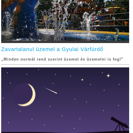
Zavartalanul üzemel a Gyulai Várfürdő
„Minden normál rend szerint üzemel és üzemelni is fog!”