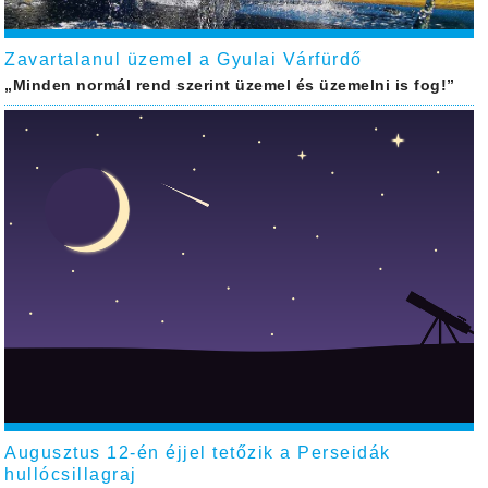
Zavartalanul üzemel a Gyulai Várfürdő
„Minden normál rend szerint üzemel és üzemelni is fog!”
Augusztus 12-én éjjel tetőzik a Perseidák
hullócsillagraj