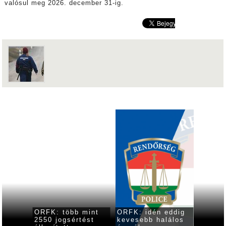
valósul meg 2026. december 31-ig.
 óra
ORFK: több mint
ORFK: idén eddig
Együt
2550 jogsértést
kevesebb halálos
megáll