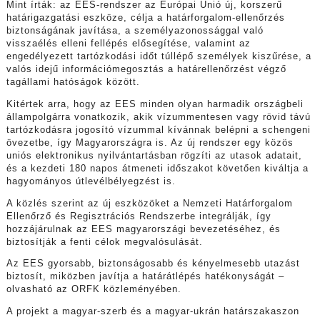
Mint írták: az EES-rendszer az Európai Unió új, korszerű
határigazgatási eszköze, célja a határforgalom-ellenőrzés
biztonságának javítása, a személyazonossággal való
visszaélés elleni fellépés elősegítése, valamint az
engedélyezett tartózkodási időt túllépő személyek kiszűrése, a
valós idejű információmegosztás a határellenőrzést végző
tagállami hatóságok között.
Kitértek arra, hogy az EES minden olyan harmadik országbeli
állampolgárra vonatkozik, akik vízummentesen vagy rövid távú
tartózkodásra jogosító vízummal kívánnak belépni a schengeni
övezetbe, így Magyarországra is. Az új rendszer egy közös
uniós elektronikus nyilvántartásban rögzíti az utasok adatait,
és a kezdeti 180 napos átmeneti időszakot követően kiváltja a
hagyományos útlevélbélyegzést is.
A közlés szerint az új eszközöket a Nemzeti Határforgalom
Ellenőrző és Regisztrációs Rendszerbe integrálják, így
hozzájárulnak az EES magyarországi bevezetéséhez, és
biztosítják a fenti célok megvalósulását.
Az EES gyorsabb, biztonságosabb és kényelmesebb utazást
biztosít, miközben javítja a határátlépés hatékonyságát –
olvasható az ORFK közleményében.
A projekt a magyar-szerb és a magyar-ukrán határszakaszon