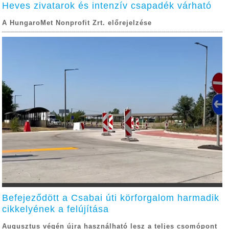
Heves zivatarok és intenzív csapadék várható
A HungaroMet Nonprofit Zrt. előrejelzése
Befejeződött a Csabai úti körforgalom harmadik
cikkelyének a felújítása
Augusztus végén újra használható lesz a teljes csomópont