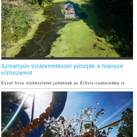
Szivattyús vízátemeléssel pótolják a hiányzó
vízhozamot
Ezzel friss vízkészletet juttatnak az Élővíz-csatornába is