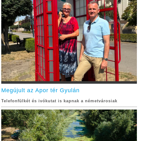
Megújult az Apor tér Gyulán
Telefonfülkét és ivókutat is kapnak a németvárosiak