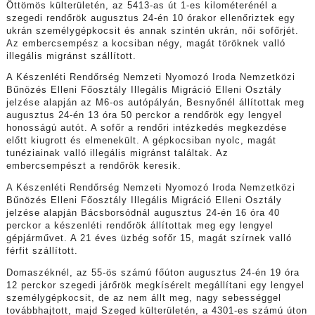
Öttömös külterületén, az 5413-as út 1-es kilométerénél a
szegedi rendőrök augusztus 24-én 10 órakor ellenőriztek egy
ukrán személygépkocsit és annak szintén ukrán, női sofőrjét.
Az embercsempész a kocsiban négy, magát töröknek valló
illegális migránst szállított.
A Készenléti Rendőrség Nemzeti Nyomozó Iroda Nemzetközi
Bűnözés Elleni Főosztály Illegális Migráció Elleni Osztály
jelzése alapján az M6-os autópályán, Besnyőnél állítottak meg
augusztus 24-én 13 óra 50 perckor a rendőrök egy lengyel
honosságú autót. A sofőr a rendőri intézkedés megkezdése
előtt kiugrott és elmenekült. A gépkocsiban nyolc, magát
tunéziainak valló illegális migránst találtak. Az
embercsempészt a rendőrök keresik.
A Készenléti Rendőrség Nemzeti Nyomozó Iroda Nemzetközi
Bűnözés Elleni Főosztály Illegális Migráció Elleni Osztály
jelzése alapján Bácsborsódnál augusztus 24-én 16 óra 40
perckor a készenléti rendőrök állítottak meg egy lengyel
gépjárművet. A 21 éves üzbég sofőr 15, magát szírnek valló
férfit szállított.
Domaszéknél, az 55-ös számú főúton augusztus 24-én 19 óra
12 perckor szegedi járőrök megkísérelt megállítani egy lengyel
személygépkocsit, de az nem állt meg, nagy sebességgel
továbbhajtott, majd Szeged külterületén, a 4301-es számú úton