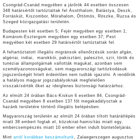
Csongrád-Csanád megyében a járőrök 44 esetben összesen
348 határsértőt tartóztattak fel Ásotthalom, Balástya, Deszk,
Forráskút, Kiszombor, Mórahalom, Öttömös, Röszke, Ruzsa és
Szeged közigazgatási területén.
Budapesten két esetben 5; Fejér megyében egy esetben 1;
Komárom-Esztergom megyében egy esetben 37; Pest
megyében két esetben 29 határsértőt tartóztattak fel.
A feltartóztatott illegális migránsok ellenőrzésük során afgán,
algériai, indiai, marokkói, pakisztáni, palesztin, szír, török és
tunéziai állampolgárnak vallották magukat, azonban sem
személyazonosságukat, sem magyarországi tartózkodásuk
jogszerűségét hitelt érdemlően nem tudták igazolni. A rendőrök
a hatályos magyar jogszabályoknak megfelelően
visszakísérték őket az ideiglenes biztonsági határzárhoz.
Az elmúlt 24 órában Bács-Kiskun 6 esetben 84, Csongrád-
Csanád megyében 8 esetben 137 főt megakadályoztak a
hazánk területére történő illegális belépésben.
Magyarország területén az elmúlt 24 órában tiltott határátlépés
miatt 38 embert fogtak el, közokirat-hamisítás miatt egy,
embercsempészés miatt 10 ember ellen indult büntetőeljárás.
Mint
arról korábban beszámoltunk
, Zalaegerszegen augusztus