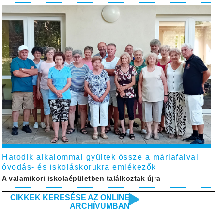
Hatodik alkalommal gyűltek össze a máriafalvai
óvodás- és iskoláskorukra emlékezők
A valamikori iskolaépületben találkoztak újra
CIKKEK KERESÉSE AZ ONLINE
ARCHÍVUMBAN