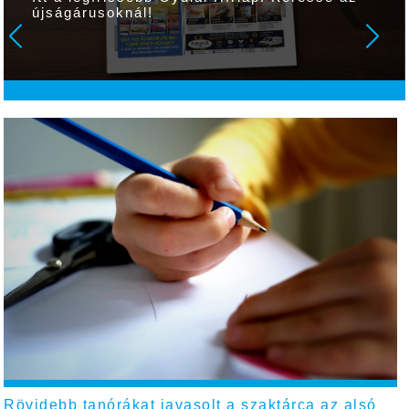
újságárusoknál!
Rövidebb tanórákat javasolt a szaktárca az alsó