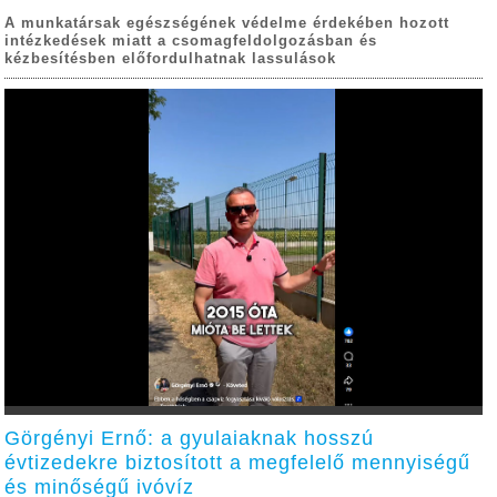
A munkatársak egészségének védelme érdekében hozott
intézkedések miatt a csomagfeldolgozásban és
kézbesítésben előfordulhatnak lassulások
Görgényi Ernő: a gyulaiaknak hosszú
évtizedekre biztosított a megfelelő mennyiségű
és minőségű ivóvíz