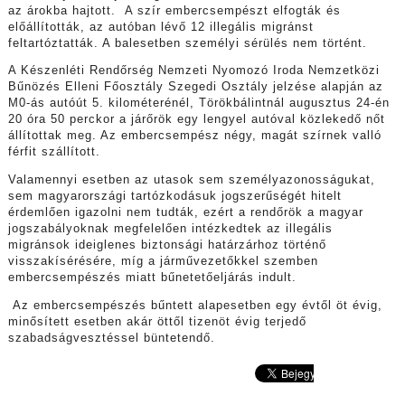
az árokba hajtott. A szír embercsempészt elfogták és
előállították, az autóban lévő 12 illegális migránst
feltartóztatták. A balesetben személyi sérülés nem történt.
A Készenléti Rendőrség Nemzeti Nyomozó Iroda Nemzetközi
Bűnözés Elleni Főosztály Szegedi Osztály jelzése alapján az
M0-ás autóút 5. kilométerénél, Törökbálintnál augusztus 24-én
20 óra 50 perckor a járőrök egy lengyel autóval közlekedő nőt
állítottak meg. Az embercsempész négy, magát szírnek valló
férfit szállított.
Valamennyi esetben az utasok sem személyazonosságukat,
sem magyarországi tartózkodásuk jogszerűségét hitelt
érdemlően igazolni nem tudták, ezért a rendőrök a magyar
jogszabályoknak megfelelően intézkedtek az illegális
migránsok ideiglenes biztonsági határzárhoz történő
visszakísérésére, míg a járművezetőkkel szemben
embercsempészés miatt bűnetetőeljárás indult.
Az embercsempészés bűntett alapesetben egy évtől öt évig,
minősített esetben akár öttől tizenöt évig terjedő
szabadságvesztéssel büntetendő.