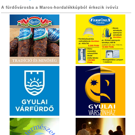
A fürdővárosba a Maros-hordalékkúpból érkezik ivóvíz