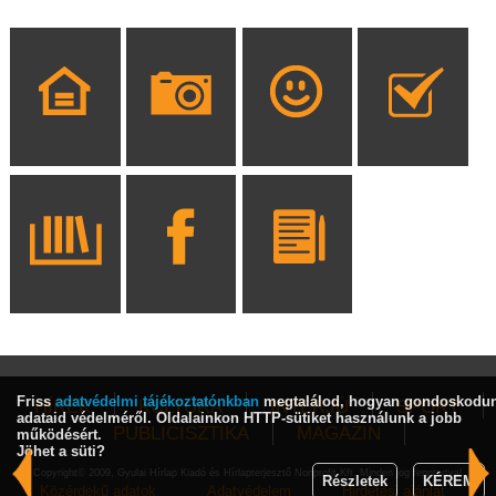
Friss
adatvédelmi tájékoztatónkban
megtalálod, hogyan gondoskodu
HÍREK
KULTÚRA
INTERJÚ
SPORT
adataid védelméről. Oldalainkon HTTP-sütiket használunk a jobb
PUBLICISZTIKA
MAGAZIN
működésért.
Jöhet a süti?
Copyright© 2009, Gyulai Hírlap Kiadó és Hírlapterjesztő Nonprofit Kft. Minden jog fenntartva!
Részletek
KÉREM
Közérdekű adatok
Adatvédelem
Hirdetési ajánlat