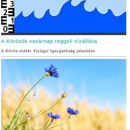
A Körösök vasárnap reggeli vízállása
A Körös-vidéki Vízügyi Igazgatóság jelentése