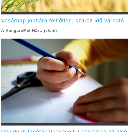
Vasárnap jobbára felhőtlen, száraz idő várható
A HungaroMet NZrt. jelenti
Rövidebb tanórákat javasolt a szaktárca az alsó