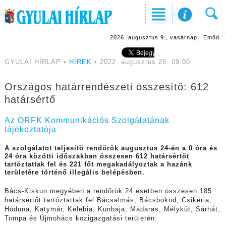
2026. augusztus 9., vasárnap, Emőd
GYULAI HÍRLAP •
HÍREK
• 2022. augusztus 25. 09:00
Országos határrendészeti összesítő: 612
határsértő
Az ORFK Kommunikációs Szolgálatának
tájékoztatója
A szolgálatot teljesítő rendőrök augusztus 24-én a 0 óra és
24 óra közötti időszakban összesen 612 határsértőt
tartóztattak fel és 221 főt megakadályoztak a hazánk
területére történő illegális belépésben.
Bács-Kiskun megyében a rendőrök 24 esetben összesen 185
határsértőt tartóztattak fel Bácsalmás, Bácsbokod, Csikéria,
Hóduna, Katymár, Kelebia, Kunbaja, Madaras, Mélykút, Sárhát,
Tompa és Újmohács közigazgatási területén.