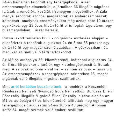
24-én hajnalban felborult egy tehergépkocsi, a két
embercsempész elmenekült, a járműben 36 illegális migránst
találtak a rendőrök, közülük tizenegyen megsérültek. A Zala
megyei rendőrök azonnal megkezdték az embercsempészek
keresését, amelynek eredményeként még aznap este 19 órakor
egyiküket, egy 23 éves litván férfit el is fogtak Egerváron, egy
buszmegállóban. Társát keresik.
Ruzsa lakott területen kívül - polgárőrök észlelése alapján –
ellenőriztek a rendőrök augusztus 24-én 5 óra 55 perckor egy
ukrán férfit egy magyar személyautóban. A gépkocsiban hét,
magukat szírnek valló férfi tartózkodott.
Az M5-ös autópálya 35. kilométerénél, Inárcsnál augusztus 24-
én 8 óra 55 perckor a járőrök egy kistehergépkocsit állítottak
meg. A szlovák sofőrön kívül két – szintén szlovák – társa ült.
Az embercsempészek a tehergépkocsi rakterében 25, magát
afgánnak valló illegális migránst szállítottak.
Mint
arról korábban beszámoltunk
, a rendőrök a Készenléti
Rendőrség Nemzeti Nyomozó Iroda Nemzetközi Bűnözés Elleni
Főosztály Illegális Migráció Elleni Osztály jelzése alapján az
M1-es autópálya 67-es kilométerénél állítottak meg egy magyar
tehergépkocsit augusztus 24-én 10 óra 43 perckor. A román
sofőr 34, magát szírnek valló embert szállított.