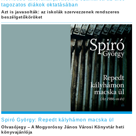
tagozatos diákok oktatásában
Azt is javasolták: az iskolák szervezzenek rendszeres
beszélgetőköröket
Spiró György: Repedt kályhámon macska ül
Olvasójegy – A Mogyoróssy János Városi Könyvtár heti
könyvajánlója