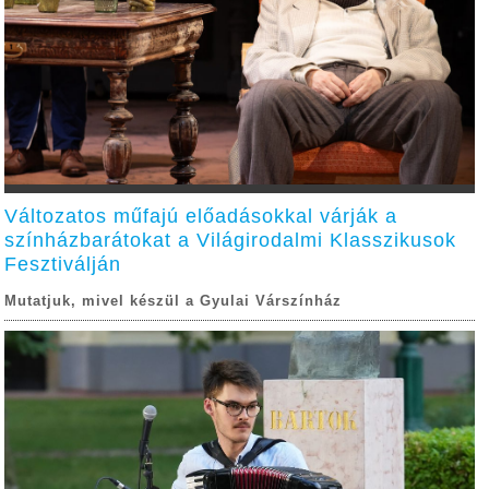
Változatos műfajú előadásokkal várják a
színházbarátokat a Világirodalmi Klasszikusok
Fesztiválján
Mutatjuk, mivel készül a Gyulai Várszínház