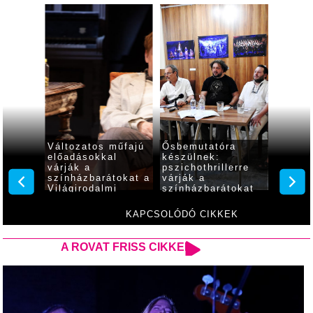
nos
Változatos műfajú
Ősbemutatóra
Egy di
 című
előadásokkal
készülnek:
szület
n
várják a
pszichothrillerre
bot
színházbarátokat a
várják a
 a
Világirodalmi
színházbarátokat
zínház
Klasszikusok
ében
Fesztiválján
KAPCSOLÓDÓ CIKKEK
A ROVAT FRISS CIKKEI