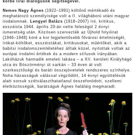
körbe lírai dialógusok segítségével.
Nemes Nagy Ágnes
(1922–1991) költőnő mértékadó és
meghatározó személyisége volt a II. világháború utáni magyar
irodalomnak.
Lengyel Balázs
(1918–2007) író, kritikus,
esszéista 1944. április 20-án vette feleségül 2 évnyi
ismeretség után. Közösen szervezték az Újhold folyóirat
(1946–1948) köré a kor legjelentősebb fővárosi értelmiségét,
írókat-költőket, esszéistákat, kritikusokat, műértőket, akik a
babitsi irodalomszemléletéhez álltak közel, nyitottak voltak az
európai irodalmi értékek és a modern stílusok irányában.
Lakóházuk harmadik emeleti lakása – a XII. kerületi Királyhágó
utca és Böszörményi út sarkán – 33 éven át volt
szerkesztőségi és baráti összejövetelek rendszeres színhelye.
Noha házasságuk válással végződött, 14 évnyi együttélésük
alatt sorsuk szétválaszthatatlanul összefonódott, szellemi
életközösségük, barátságuk Ágnes haláláig megmaradt.