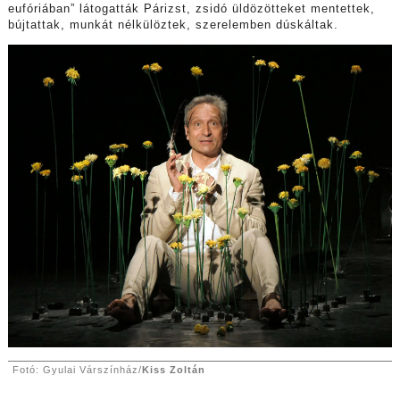
eufóriában” látogatták Párizst, zsidó üldözötteket mentettek,
bújtattak, munkát nélkülöztek, szerelemben dúskáltak.
Fotó: Gyulai Várszínház/
Kiss Zoltán