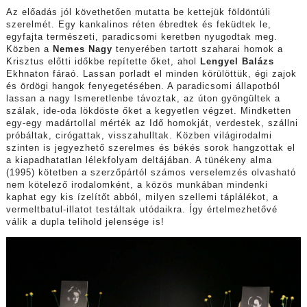
Az előadás jól követhetően mutatta be kettejük földöntúli
szerelmét. Egy kankalinos réten ébredtek és feküdtek le,
egyfajta természeti, paradicsomi keretben nyugodtak meg.
Közben a
Nemes Nagy
tenyerében tartott szaharai homok a
Krisztus előtti időkbe repítette őket, ahol
Lengyel Balázs
Ekhnaton fáraó. Lassan porladt el minden körülöttük, égi zajok
és ördögi hangok fenyegetésében. A paradicsomi állapotból
lassan a nagy Ismeretlenbe távoztak, az úton gyöngültek a
szálak, ide-oda lökdöste őket a kegyetlen végzet. Mindketten
egy-egy madártollal mérték az Idő homokját, verdestek, szállni
próbáltak, cirógattak, visszahulltak. Közben világirodalmi
szinten is jegyezhető szerelmes és békés sorok hangzottak el
a kiapadhatatlan lélekfolyam deltájában. A tünékeny alma
(1995) kötetben a szerzőpártól számos verselemzés olvasható
nem kötelező irodalomként, a közös munkában mindenki
kaphat egy kis ízelítőt abból, milyen szellemi táplálékot, a
vermeltbatul-illatot testáltak utódaikra. Így értelmezhetővé
válik a dupla telihold jelensége is!