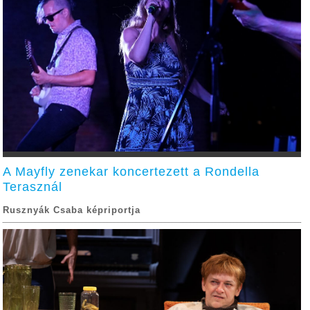
A Mayfly zenekar koncertezett a Rondella
Terasznál
Rusznyák Csaba képriportja