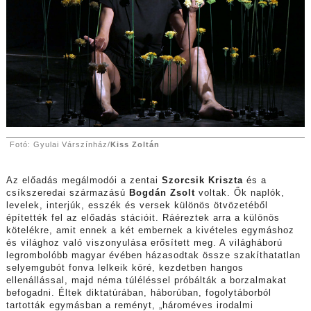
Fotó: Gyulai Várszínház/
Kiss Zoltán
Az előadás megálmodói a zentai
Szorcsik Kriszta
és a
csíkszeredai származású
Bogdán Zsolt
voltak. Ők naplók,
levelek, interjúk, esszék és versek különös ötvözetéből
építették fel az előadás stációit. Ráéreztek arra a különös
kötelékre, amit ennek a két embernek a kivételes egymáshoz
és világhoz való viszonyulása erősített meg. A világháború
legrombolóbb magyar évében házasodtak össze szakíthatatlan
selyemgubót fonva lelkeik köré, kezdetben hangos
ellenállással, majd néma túléléssel próbálták a borzalmakat
befogadni. Éltek diktatúrában, háborúban, fogolytáborból
tartották egymásban a reményt, „hároméves irodalmi