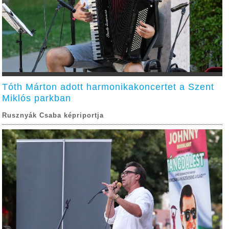
Tóth Márton adott harmonikakoncertet a Szent
Miklós parkban
Rusznyák Csaba képriportja