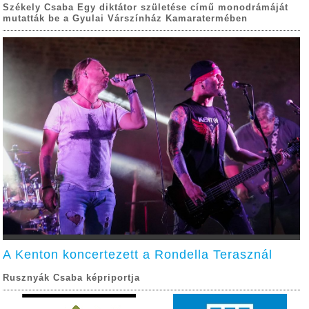
Székely Csaba Egy diktátor születése című monodrámáját
mutatták be a Gyulai Várszínház Kamaratermében
A Kenton koncertezett a Rondella Terasznál
Rusznyák Csaba képriportja