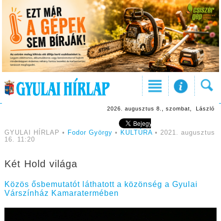
2026. augusztus 8., szombat, László
GYULAI HÍRLAP •
Fodor György
•
KULTÚRA
• 2021. augusztus
16. 11:20
Két Hold világa
Közös ősbemutatót láthatott a közönség a Gyulai
Várszínház Kamaratermében