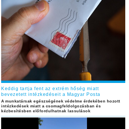
Keddig tartja fent az extrém hőség miatt
bevezetett intézkedéseit a Magyar Posta
A munkatársak egészségének védelme érdekében hozott
intézkedések miatt a csomagfeldolgozásban és
kézbesítésben előfordulhatnak lassulások