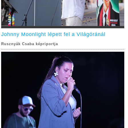
Johnny Moonlight lépett fel a Világóránál
Rusznyák Csaba képriportja