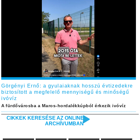
Görgényi Ernő: a gyulaiaknak hosszú évtizedekre
biztosított a megfelelő mennyiségű és minőségű
ivóvíz
A fürdővárosba a Maros-hordalékkúpból érkezik ivóvíz
CIKKEK KERESÉSE AZ ONLINE
ARCHÍVUMBAN