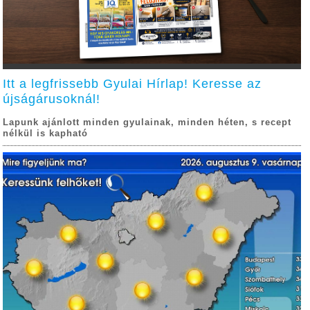
Itt a legfrissebb Gyulai Hírlap! Keresse az
újságárusoknál!
Lapunk ajánlott minden gyulainak, minden héten, s recept
nélkül is kapható