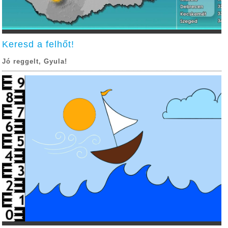
Keresd a felhőt!
Jó reggelt, Gyula!