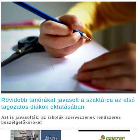
Rövidebb tanórákat javasolt a szaktárca az alsó
tagozatos diákok oktatásában
Azt is javasolták: az iskolák szervezzenek rendszeres
beszélgetőköröket