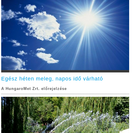
Egész héten meleg, napos idő várható
A HungaroMet Zrt. előrejelzése