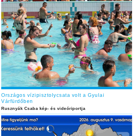
Országos vízipisztolycsata volt a Gyulai
Várfürdőben
Rusznyák Csaba kép- és videóriportja