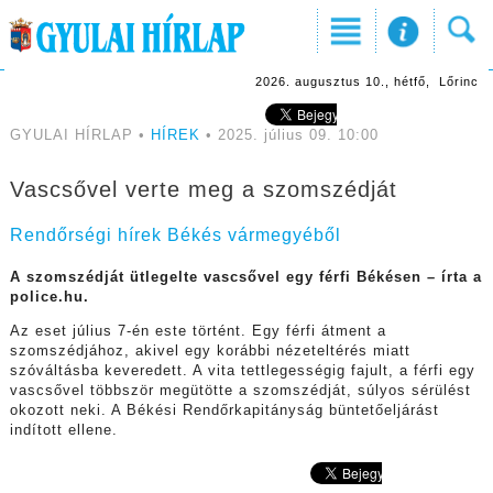
2026. augusztus 10., hétfő, Lőrinc
GYULAI HÍRLAP •
HÍREK
• 2025. július 09. 10:00
Vascsővel verte meg a szomszédját
Rendőrségi hírek Békés vármegyéből
A szomszédját ütlegelte vascsővel egy férfi Békésen – írta a
police.hu.
Az eset július 7-én este történt. Egy férfi átment a
szomszédjához, akivel egy korábbi nézeteltérés miatt
szóváltásba keveredett. A vita tettlegességig fajult, a férfi egy
vascsővel többször megütötte a szomszédját, súlyos sérülést
okozott neki. A Békési Rendőrkapitányság büntetőeljárást
indított ellene.