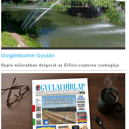
Oxigénbumm Gyulán
Dupla műszakban dolgozik az Élővíz-csatorna csobogója