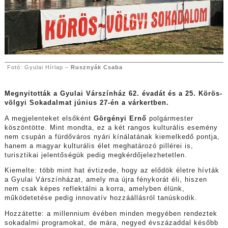
Fotó: Gyulai Hírlap –
Rusznyák Csaba
Megnyitották a Gyulai Várszínház 62. évadát és a 25. Körös-
völgyi Sokadalmat június 27-én a várkertben.
A megjelenteket elsőként
Görgényi Ernő
polgármester
köszöntötte. Mint mondta, ez a két rangos kulturális esemény
nem csupán a fürdőváros nyári kínálatának kiemelkedő pontja,
hanem a magyar kulturális élet meghatározó pillérei is,
turisztikai jelentőségük pedig megkérdőjelezhetetlen.
Kiemelte: több mint hat évtizede, hogy az elődök életre hívták
a Gyulai Várszínházat, amely ma újra fénykorát éli, hiszen
nem csak képes reflektálni a korra, amelyben élünk,
működetetése pedig innovatív hozzáállásról tanúskodik.
Hozzátette: a millennium évében minden megyében rendeztek
sokadalmi programokat, de mára, negyed évszázaddal később