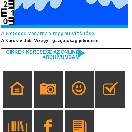
A Körösök vasárnap reggeli vízállása
A Körös-vidéki Vízügyi Igazgatóság jelentése
CIKKEK KERESÉSE AZ ONLINE
ARCHÍVUMBAN