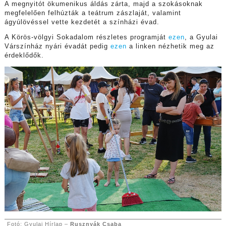
A megnyitót ökumenikus áldás zárta, majd a szokásoknak
megfelelően felhúzták a teátrum zászlaját, valamint
ágyúlövéssel vette kezdetét a színházi évad.
A Körös-völgyi Sokadalom részletes programját
ezen
, a Gyulai
Várszínház nyári évadát pedig
ezen
a linken nézhetik meg az
érdeklődők.
Fotó: Gyulai Hírlap –
Rusznyák Csaba