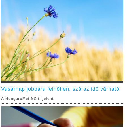
Vasárnap jobbára felhőtlen, száraz idő várható
A HungaroMet NZrt. jelenti