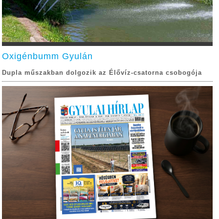
Oxigénbumm Gyulán
Dupla műszakban dolgozik az Élővíz-csatorna csobogója