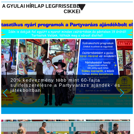
A GYULAI HÍRLAP LEGFRISSEBB
CIKKEI
Melegben is tartós virágdíszek