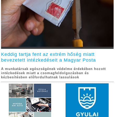
Keddig tartja fent az extrém hőség miatt
bevezetett intézkedéseit a Magyar Posta
A munkatársak egészségének védelme érdekében hozott
intézkedések miatt a csomagfeldolgozásban és
kézbesítésben előfordulhatnak lassulások