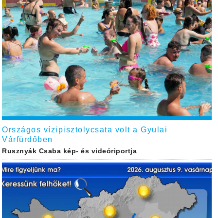
Országos vízipisztolycsata volt a Gyulai
Várfürdőben
Rusznyák Csaba kép- és videóriportja