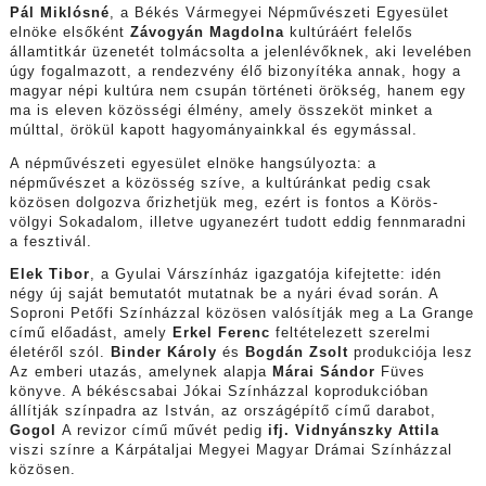
Pál Miklósné
, a Békés Vármegyei Népművészeti Egyesület
elnöke elsőként
Závogyán Magdolna
kultúráért felelős
államtitkár üzenetét tolmácsolta a jelenlévőknek, aki levelében
úgy fogalmazott, a rendezvény élő bizonyítéka annak, hogy a
magyar népi kultúra nem csupán történeti örökség, hanem egy
ma is eleven közösségi élmény, amely összeköt minket a
múlttal, örökül kapott hagyományainkkal és egymással.
A népművészeti egyesület elnöke hangsúlyozta: a
népművészet a közösség szíve, a kultúránkat pedig csak
közösen dolgozva őrizhetjük meg, ezért is fontos a Körös-
völgyi Sokadalom, illetve ugyanezért tudott eddig fennmaradni
a fesztivál.
Elek Tibor
, a Gyulai Várszínház igazgatója kifejtette: idén
négy új saját bemutatót mutatnak be a nyári évad során. A
Soproni Petőfi Színházzal közösen valósítják meg a La Grange
című előadást, amely
Erkel Ferenc
feltételezett szerelmi
életéről szól.
Binder Károly
és
Bogdán Zsolt
produkciója lesz
Az emberi utazás, amelynek alapja
Márai Sándor
Füves
könyve. A békéscsabai Jókai Színházzal koprodukcióban
állítják színpadra az István, az országépítő című darabot,
Gogol
A revizor című művét pedig
ifj. Vidnyánszky Attila
viszi színre a Kárpátaljai Megyei Magyar Drámai Színházzal
közösen.