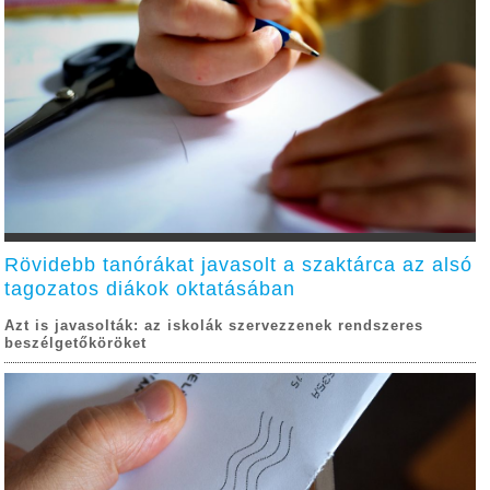
Rövidebb tanórákat javasolt a szaktárca az alsó
tagozatos diákok oktatásában
Azt is javasolták: az iskolák szervezzenek rendszeres
beszélgetőköröket