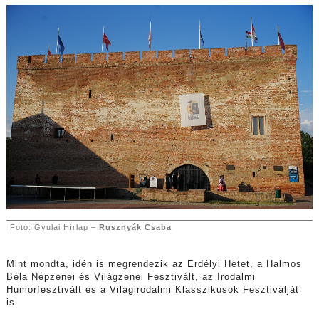
Fotó: Gyulai Hírlap –
Rusznyák Csaba
Mint mondta, idén is megrendezik az Erdélyi Hetet, a Halmos
Béla Népzenei és Világzenei Fesztivált, az Irodalmi
Humorfesztivált és a Világirodalmi Klasszikusok Fesztiválját
is.