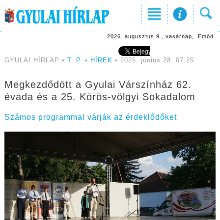
2026. augusztus 9., vasárnap, Emőd
GYULAI HÍRLAP •
T. P.
•
HÍREK
• 2025. június 28. 07:25
Megkezdődött a Gyulai Várszínház 62.
évada és a 25. Körös-völgyi Sokadalom
Számos programmal várják az érdeklődőket