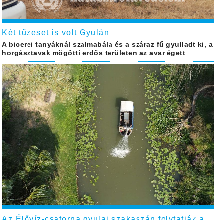
Két tűzeset is volt Gyulán
A bicerei tanyáknál szalmabála és a száraz fű gyulladt ki, a
horgásztavak mögötti erdős területen az avar égett
Az Élővíz-csatorna gyulai szakaszán folytatják a