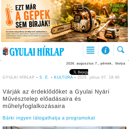
2026. augusztus 7., péntek, Ibolya
GYULAI HÍRLAP •
S. E.
•
KULTÚRA
• 2025. július 07. 18:40
Várják az érdeklődőket a Gyulai Nyári
Művésztelep előadásaira és
műhelyfoglalkozásaira
Bárki ingyen látogathatja a programokat