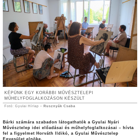
KÉPÜNK EGY KORÁBBI MŰVÉSZTELEPI
MŰHELYFOGLALKOZÁSON KÉSZÜLT
Fotó: Gyulai Hírlap –
Rusznyák Csaba
Bárki számára szabadon látogathatók a Gyulai Nyári
Művésztelep idei előadásai és műhelyfoglalkozásai – hívta
fel a figyelmet Horváth Ildikó, a Gyulai Művésztelep
Egyesület elnöke.