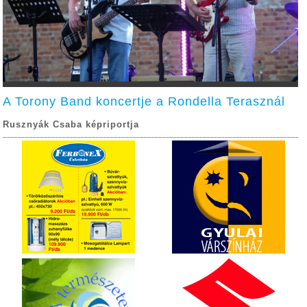
A Torony Band koncertje a Rondella Terasznál
Rusznyák Csaba képriportja