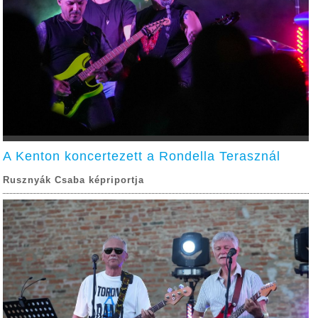
A Kenton koncertezett a Rondella Terasznál
Rusznyák Csaba képriportja