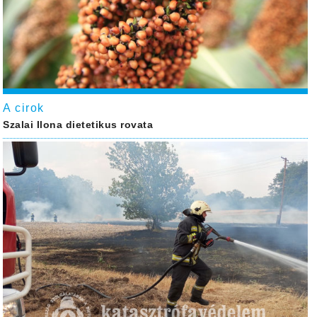
A cirok
Szalai Ilona dietetikus rovata