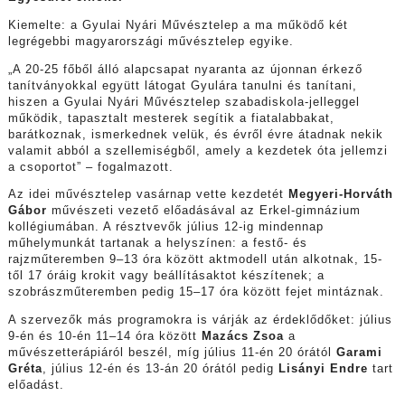
Kiemelte: a Gyulai Nyári Művésztelep a ma működő két
legrégebbi magyarországi művésztelep egyike.
„A 20-25 főből álló alapcsapat nyaranta az újonnan érkező
tanítványokkal együtt látogat Gyulára tanulni és tanítani,
hiszen a Gyulai Nyári Művésztelep szabadiskola-jelleggel
működik, tapasztalt mesterek segítik a fiatalabbakat,
barátkoznak, ismerkednek velük, és évről évre átadnak nekik
valamit abból a szellemiségből, amely a kezdetek óta jellemzi
a csoportot” – fogalmazott.
Az idei művésztelep vasárnap vette kezdetét
Megyeri-Horváth
Gábor
művészeti vezető előadásával az Erkel-gimnázium
kollégiumában. A résztvevők július 12-ig mindennap
műhelymunkát tartanak a helyszínen: a festő- és
rajzműteremben 9–13 óra között aktmodell után alkotnak, 15-
től 17 óráig krokit vagy beállításaktot készítenek; a
szobrászműteremben pedig 15–17 óra között fejet mintáznak.
A szervezők más programokra is várják az érdeklődőket: július
9-én és 10-én 11–14 óra között
Mazács Zsoa
a
művészetterápiáról beszél, míg július 11-én 20 órától
Garami
Gréta
, július 12-én és 13-án 20 órától pedig
Lisányi Endre
tart
előadást.