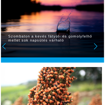
lyfelhő
Melegben is tartós virágdíszek