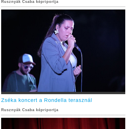
Rusznyák Csaba képriportja
Zséka koncert a Rondella terasznál
Rusznyák Csaba képriportja