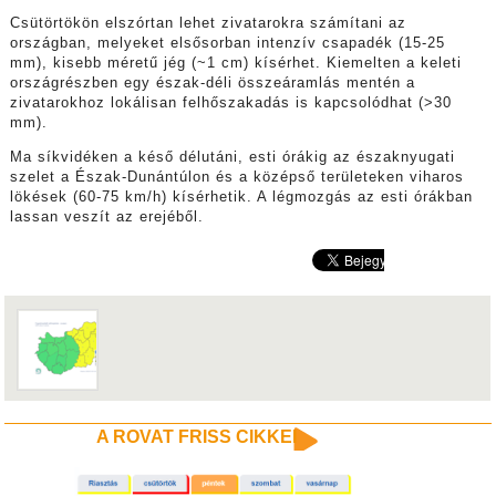
Csütörtökön elszórtan lehet zivatarokra számítani az
országban, melyeket elsősorban intenzív csapadék (15-25
mm), kisebb méretű jég (~1 cm) kísérhet. Kiemelten a keleti
országrészben egy észak-déli összeáramlás mentén a
zivatarokhoz lokálisan felhőszakadás is kapcsolódhat (>30
mm).
Ma síkvidéken a késő délutáni, esti órákig az északnyugati
szelet a Észak-Dunántúlon és a középső területeken viharos
lökések (60-75 km/h) kísérhetik. A légmozgás az esti órákban
lassan veszít az erejéből.
A ROVAT FRISS CIKKEI