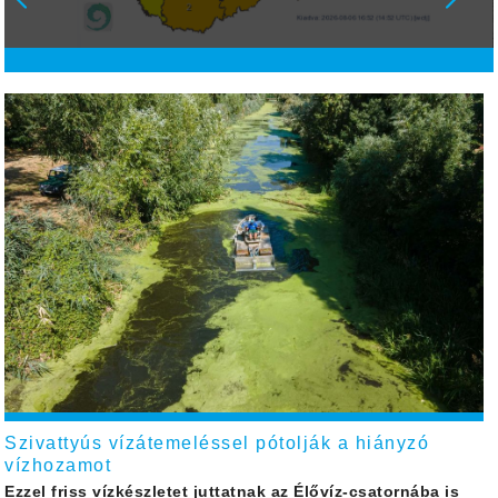
Szivattyús vízátemeléssel pótolják a hiányzó
vízhozamot
Ezzel friss vízkészletet juttatnak az Élővíz-csatornába is