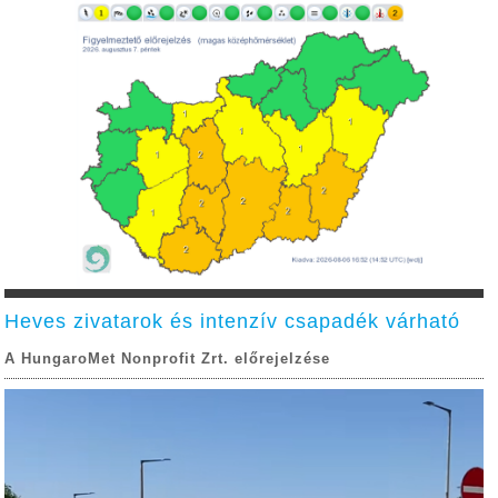
Heves zivatarok és intenzív csapadék várható
A HungaroMet Nonprofit Zrt. előrejelzése