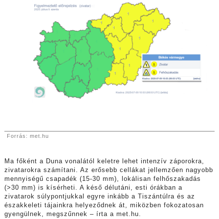
Forrás: met.hu
Ma főként a Duna vonalától keletre lehet intenzív záporokra,
zivatarokra számítani. Az erősebb cellákat jellemzően nagyobb
mennyiségű csapadék (15-30 mm), lokálisan felhőszakadás
(>30 mm) is kísérheti. A késő délutáni, esti órákban a
zivatarok súlypontjukkal egyre inkább a Tiszántúlra és az
északkeleti tájainkra helyeződnek át, miközben fokozatosan
gyengülnek, megszűnnek – írta a met.hu.