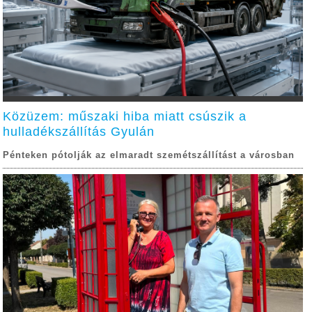
Közüzem: műszaki hiba miatt csúszik a
hulladékszállítás Gyulán
Pénteken pótolják az elmaradt szemétszállítást a városban