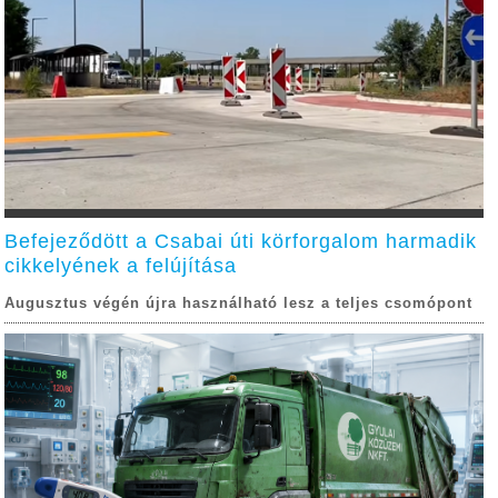
Befejeződött a Csabai úti körforgalom harmadik
cikkelyének a felújítása
Augusztus végén újra használható lesz a teljes csomópont