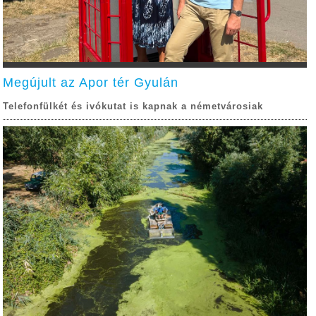
Megújult az Apor tér Gyulán
Telefonfülkét és ivókutat is kapnak a németvárosiak