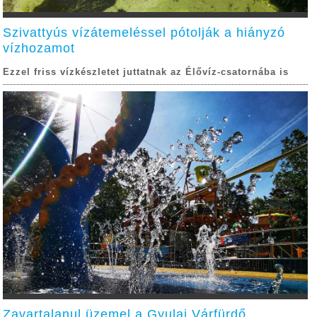
Szivattyús vízátemeléssel pótolják a hiányzó
vízhozamot
Ezzel friss vízkészletet juttatnak az Élővíz-csatornába is
Zavartalanul üzemel a Gyulai Várfürdő