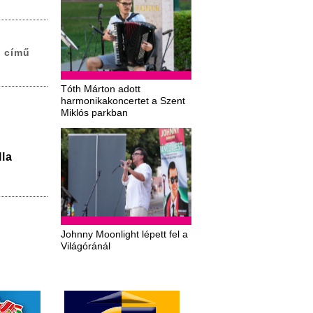
e című
Tóth Márton adott
harmonikakoncertet a Szent
Miklós parkban
la
Johnny Moonlight lépett fel a
Világóránál