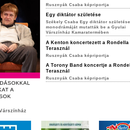
Rusznyák Csaba képriportja
Egy diktátor születése
Székely Csaba Egy diktátor születés
monodrámáját mutatták be a Gyulai
Várszínház Kamaratermében
A Kenton koncertezett a Rondella
Terasznál
Rusznyák Csaba képriportja
A Torony Band koncertje a Rondel
Terasznál
Rusznyák Csaba képriportja
ADÁSOKKAL
KAT A
USOK
 Várszínház