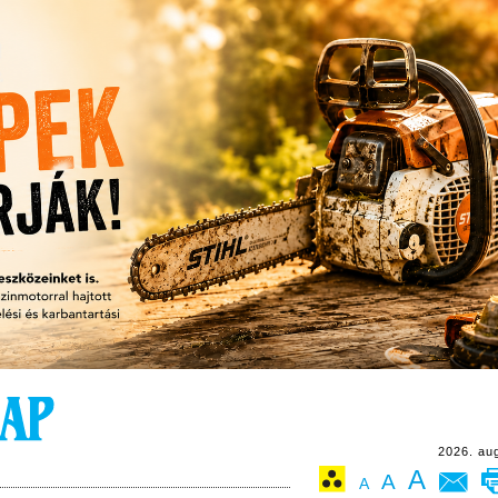
2026. au
A
A
A