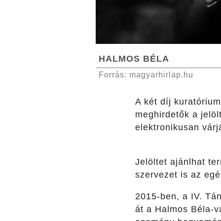
HALMOS BÉLA
Forrás: magyarhirlap.hu
A két díj kuratóri
meghirdetők a jelöl
elektronikusan vár
Jelöltet ajánlhat t
szervezet is az e
2015-ben, a IV. Tá
át a Halmos Béla-v