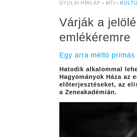
GYULAI HÍRLAP • MTI •
KULT
Várják a jelöl
emlékéremre
Egy arra méltó prímás 
Hatodik alkalommal lehe
Hagyományok Háza az eg
előterjesztéseket, az el
a Zeneakadémián.