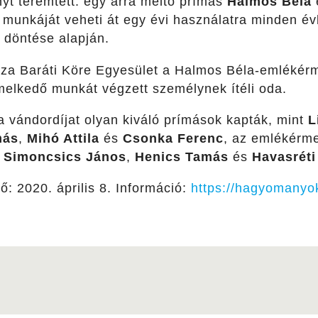
 teremtett: egy arra méltó prímás
Halmos Béla
munkáját veheti át egy évi használatra minden év
m döntése alapján.
a Baráti Köre Egyesület a Halmos Béla-emlékérm
melkedő munkát végzett személynek ítéli oda.
a vándordíjat olyan kiváló prímások kapták, mint
L
más
,
Mihó Attila
és
Csonka Ferenc
, az emlékérm
,
Simoncsics János
,
Henics Tamás
és
Havasréti
idő: 2020. április 8. Információ:
https://hagyomanyo