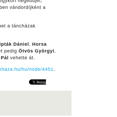
egykori hegedűjét,
ben vándordíjként a
et a táncházak
ipták Dániel
,
Horsa
et pedig
Ötvös Györgyi
,
 Pál
vehette át.
khaza.hu/hu/node/4451
.