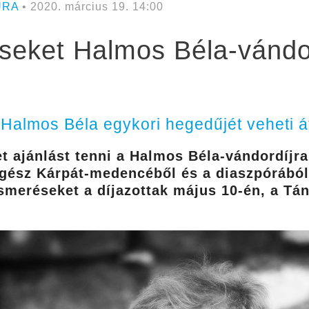
ÚRA
• 2020. március 19. 14:00
éseket Halmos Béla-vándor
Halmos Béla egykori hegedűjét veheti á
t ajánlást tenni a Halmos Béla-vándordíjr
ész Kárpát-medencéből és a diaszpórából 
ismeréseket a díjazottak május 10-én, a Tá