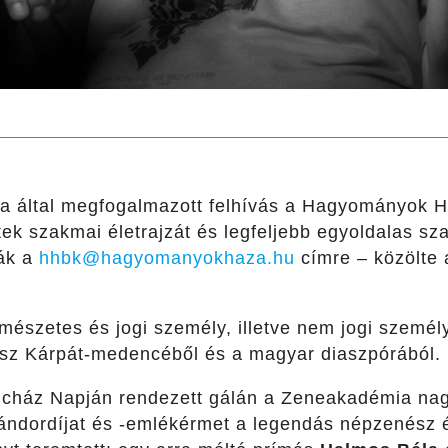
uma által megfogalmazott felhívás a Hagyományok H
tek szakmai életrajzát és legfeljebb egyoldalas sz
ják a
hhbk@hagyomanyokhaza.hu
címre – közölte 
ermészetes és jogi személy, illetve nem jogi szem
gész Kárpát-medencéből és a magyar diaszpórábó
ncház Napján rendezett gálán a Zeneakadémia na
ándordíjat és -emlékérmet a legendás népzenész é