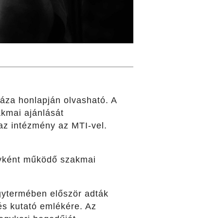
áza honlapján olvasható. A
akmai ajánlását
az intézmény az MTI-vel.
élyként működő szakmai
l.
gytermében először adták
s kutató emlékére. Az