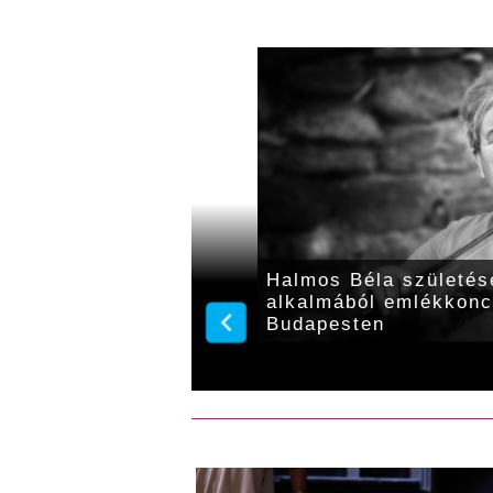
misége él tovább a
Halmos Béla születés
emzetközi
alkalmából emlékkonc
an
Budapesten