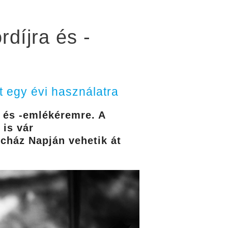
díjra és -
t egy évi használatra
a és -emlékéremre. A
is vár
ncház Napján vehetik át