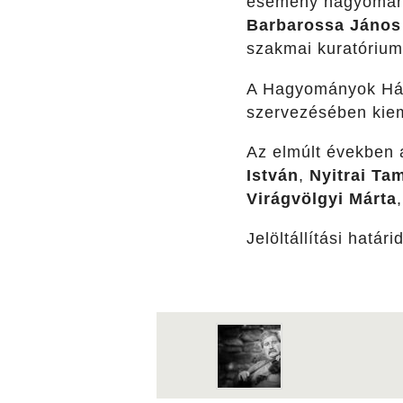
esemény hagyományt
Barbarossa János
szakmai kuratóriu
A Hagyományok Ház
szervezésében kie
Az elmúlt években 
István
,
Nyitrai Ta
Virágvölgyi Márta
Jelöltállítási határ