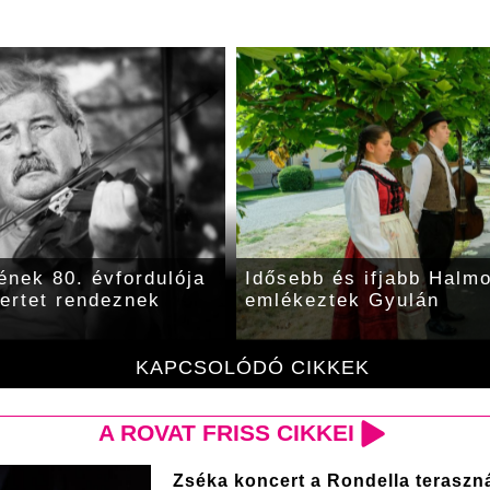
ének 80. évfordulója
Idősebb és ifjabb Halm
ertet rendeznek
emlékeztek Gyulán
KAPCSOLÓDÓ CIKKEK
A ROVAT FRISS CIKKEI
Zséka koncert a Rondella teraszn