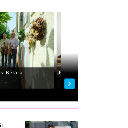
os Bélára
Pál apostol levelei dalba
ál