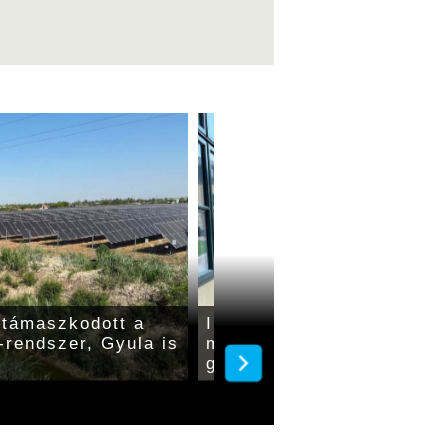
 támaszkodott a
Ingyenes hűsöléssel és
-rendszer, Gyula is
moziklasszikusokkal várja
gyulai Almásy-kastély