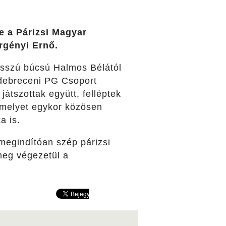
e a Párizsi Magyar
rgényi Ernő.
osszú búcsú Halmos Bélától
a debreceni PG Csoport
átszottak együtt, felléptek
amelyet egykor közösen
a is.
 megindítóan szép párizsi
meg végezetül a