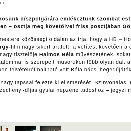
rno
rosunk díszpolgárára emlékeztünk szombat est
ben – osztja meg követőivel friss posztjában Gö
mestere közösségi oldalán az írja, hogy a HB – H
rgy
-film nagy sikert aratott, a vetítést követően 
nagy tisztelője
Halmos Béla
művészetének, sokat j
lkalommal is szerepelt műsorukon több olyan dal, 
en felvételről hallható volt Béla bácsi hegedűjáték
nagy tapssal fejezte ki elismerését. Színvonalas,
Széchenyi-díjas gyulai népzene tudóshoz – jegyzi 