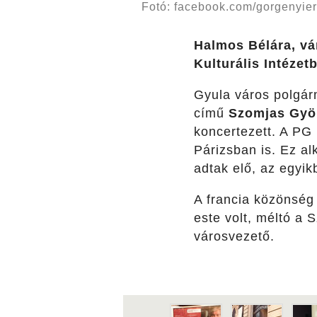
Fotó: facebook.com/gorgenyie
Halmos Bélára, vá
Kulturális Intézet
Gyula város polgár
című
Szomjas Gyö
koncertezett. A PG 
Párizsban is. Ez a
adtak elő, az egyikb
A francia közönség 
este volt, méltó a 
városvezető.