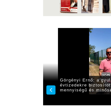
köszöntötték 95.
Görgényi Ernő: a gyu
évtizedekre biztosítot
mennyiségű és minősé