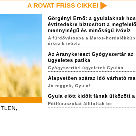
A ROVAT FRISS CIKKEI
Görgényi Ernő: a gyulaiaknak ho
évtizedekre biztosított a megfelel
mennyiségű és minőségű ivóvíz
A fürdővárosba a Maros-hordalékkúp
érkezik ivóvíz
Az Aranykereszt Gyógyszertár az
ügyeletes patika
Gyógyszertári ügyeletek Gyulán
Alapvetően száraz idő várható ma
Jó reggelt, Gyula!
Gyula előtt kidőlt fának ütközött 
Pótlóbuszokat állítottak be
TLEN,