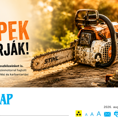
2026. au
A
A
A