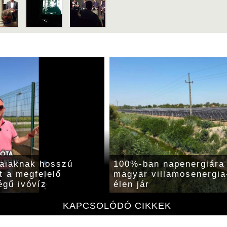
laiaknak hosszú
100%-ban napenergiára
t a megfelelő
magyar villamosenergia
gű ivóvíz
élen jár
KAPCSOLÓDÓ CIKKEK