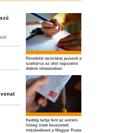
sszú
ő
ból
Rövidebb tanórákat javasolt a
szaktárca az alsó tagozatos
diákok oktatásában
a vonat
Keddig tartja fent az extrém
hőség miatt bevezetett
intézkedéseit a Magyar Posta