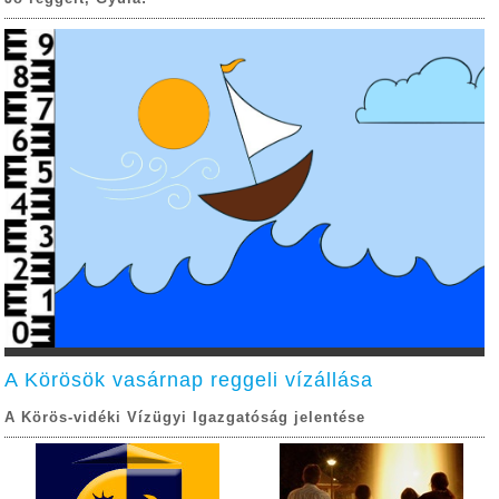
A Körösök vasárnap reggeli vízállása
A Körös-vidéki Vízügyi Igazgatóság jelentése