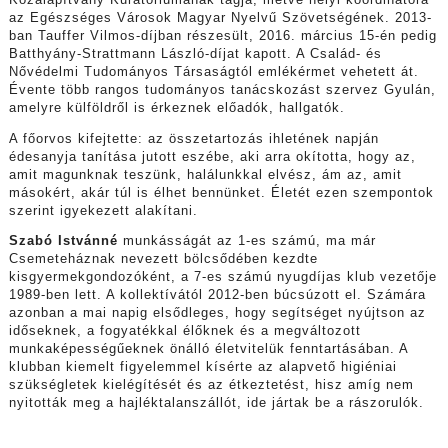
az Egészséges Városok Magyar Nyelvű Szövetségének. 2013-
ban Tauffer Vilmos-díjban részesült, 2016. március 15-én pedig
Batthyány-Strattmann László-díjat kapott. A Család- és
Nővédelmi Tudományos Társaságtól emlékérmet vehetett át.
Évente több rangos tudományos tanácskozást szervez Gyulán,
amelyre külföldről is érkeznek előadók, hallgatók.
A főorvos kifejtette: az összetartozás ihletének napján
édesanyja tanítása jutott eszébe, aki arra okította, hogy az,
amit magunknak teszünk, halálunkkal elvész, ám az, amit
másokért, akár túl is élhet bennünket. Életét ezen szempontok
szerint igyekezett alakítani.
Szabó Istvánné
munkásságát az 1-es számú, ma már
Csemeteháznak nevezett bölcsődében kezdte
kisgyermekgondozóként, a 7-es számú nyugdíjas klub vezetője
1989-ben lett. A kollektívától 2012-ben búcsúzott el. Számára
azonban a mai napig elsődleges, hogy segítséget nyújtson az
időseknek, a fogyatékkal élőknek és a megváltozott
munkaképességűeknek önálló életvitelük fenntartásában. A
klubban kiemelt figyelemmel kísérte az alapvető higiéniai
szükségletek kielégítését és az étkeztetést, hisz amíg nem
nyitották meg a hajléktalanszállót, ide jártak be a rászorulók.