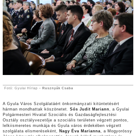
Fotó: Gyulai Hírlap –
Rusznyák Csaba
A Gyula Város Szolgálatáért önkormányzati kitüntetésért
hárman mondhattak köszönetet.
Sós Judit Mariann
, a Gyulai
Polgármesteri Hivatal Szociális és Gazdaságfejlesztési
Osztály osztályvezetője a szociális területen végzett pontos,
lelkiismeretes munkája és Gyula város érdekében végzett
szolgálata elismeréseként,
Nagy Éva Marianna
, a Mogyoróssy