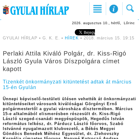
2026. augusztus 10., hétfő, Lőrinc
GYULAI HÍRLAP • G. K. E. •
HÍREK
• 2018. március 15. 19:15
Perlaki Attila Kiváló Polgár, dr. Kiss-Rigó
László Gyula Város Díszpolgára címet
kapott
Tizenkét önkormányzati kitüntetést adtak át március
15-én Gyulán
Ünnepi képviselő-testületi ülésen vehették át önkormányzati
kitüntetéseiket városunk kiválóságai Görgényi Ernő
polgármestertől a gyulai városháza dísztermében. Március
15-e alkalmából elismerésben részesült dr. Kiss-Rigó
László szeged-csanádi megyéspüspök, Hegedűs István
református lelkész, dr. Párducz László főorvos, Szabó
Istvánné nyugalmazott klubvezető, a Békés Megyei
Göndöcs Benedek Méhész Egyesület, dr. Zlehovszky
Kornélia címzetes főorvos, Nagyné Kotroczó Andrea