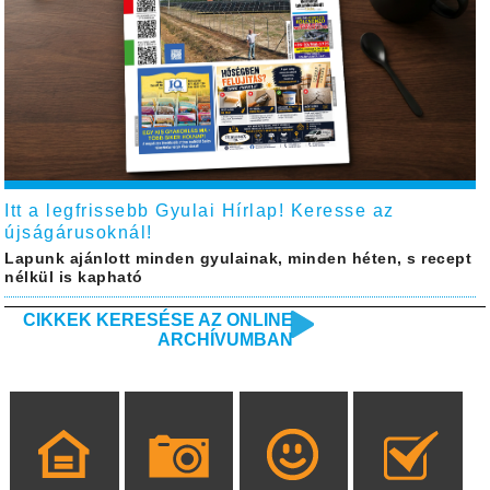
Itt a legfrissebb Gyulai Hírlap! Keresse az
újságárusoknál!
Lapunk ajánlott minden gyulainak, minden héten, s recept
nélkül is kapható
CIKKEK KERESÉSE AZ ONLINE
ARCHÍVUMBAN