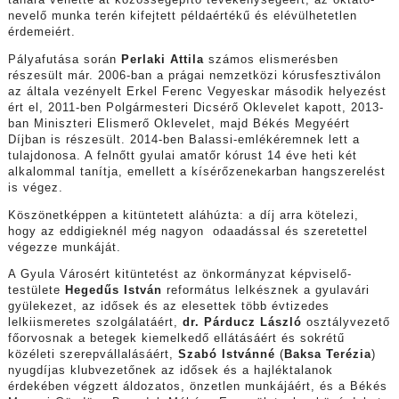
tanára vehette át közösségépítő tevékenységéért, az oktató-
nevelő munka terén kifejtett példaértékű és elévülhetetlen
érdemeiért.
Pályafutása során
Perlaki Attila
számos elismerésben
részesült már. 2006-ban a prágai nemzetközi kórusfesztiválon
az általa vezényelt Erkel Ferenc Vegyeskar második helyezést
ért el, 2011-ben Polgármesteri Dicsérő Oklevelet kapott, 2013-
ban Miniszteri Elismerő Oklevelet, majd Békés Megyéért
Díjban is részesült. 2014-ben Balassi-emlékéremnek lett a
tulajdonosa. A felnőtt gyulai amatőr kórust 14 éve heti két
alkalommal tanítja, emellett a kísérőzenekarban hangszerelést
is végez.
Köszönetképpen a kitüntetett aláhúzta: a díj arra kötelezi,
hogy az eddigieknél még nagyon odaadással és szeretettel
végezze munkáját.
A Gyula Városért kitüntetést az önkormányzat képviselő-
testülete
Hegedűs István
református lelkésznek a gyulavári
gyülekezet, az idősek és az elesettek több évtizedes
lelkiismeretes szolgálatáért,
dr. Párducz László
osztályvezető
főorvosnak a betegek kiemelkedő ellátásáért és sokrétű
közéleti szerepvállalásáért,
Szabó Istvánné
(
Baksa Terézia
)
nyugdíjas klubvezetőnek az idősek és a hajléktalanok
érdekében végzett áldozatos, önzetlen munkájáért, és a Békés