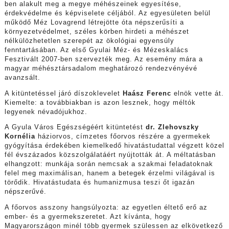
ben alakult meg a megye méhészeinek egyesítése,
érdekvédelme és képviselete céljából. Az egyesületen belül
működő Méz Lovagrend létrejötte óta népszerűsíti a
környezetvédelmet, széles körben hirdeti a méhészet
nélkülözhetetlen szerepét az ökológiai egyensúly
fenntartásában. Az első Gyulai Méz- és Mézeskalács
Fesztivált 2007-ben szervezték meg. Az esemény mára a
magyar méhésztársadalom meghatározó rendezvényévé
avanzsált.
A kitüntetéssel járó díszoklevelet
Haász Ferenc
elnök vette át.
Kiemelte: a továbbiakban is azon lesznek, hogy méltók
legyenek névadójukhoz.
A Gyula Város Egészségéért kitüntetést
dr. Zlehovszky
Kornélia
háziorvos, címzetes főorvos részére a gyermekek
gyógyítása érdekében kiemelkedő hivatástudattal végzett közel
fél évszázados közszolgálatáért nyújtották át. A méltatásban
elhangzott: munkája során nemcsak a szakmai feladatoknak
felel meg maximálisan, hanem a betegek érzelmi világával is
törődik. Hivatástudata és humanizmusa teszi őt igazán
népszerűvé.
A főorvos asszony hangsúlyozta: az egyetlen éltető erő az
ember- és a gyermekszeretet. Azt kívánta, hogy
Magyarországon minél több gyermek szülessen az elkövetkező