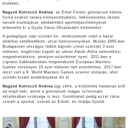
években.
Nagyné Kotroczó Andrea
, az Erkel Ferenc gimnázium kémia-
fizika szakos tanára környezettudatos, lelkiismeretes oktató-
nevelő munkájával, példaértékű sportteljesítményével
érdemelte ki a Gyula Város Oktatásáért kitüntetést.
A pedagógus napi szinten fut, rendszeresen indul a hazai
atlétikai vetélkedőkön, utcai futóversenyeken. Miután 2005-ben
Budapesten országos fedett bajnoki címet szerzett 3 ezer
méteren, meghívást kapott az udinei Alpok–Adria nemzetközi
megmérettetésre, amelyen ezüstérmet nyert. 2011-ben a
Lignano Sabbiadoróban megrendezett European Masters
Games versenyen 10 ezer méteren lett ezüstérmes. 2017-ben
részt vett a 9. World Masters Games szenior olimpián, ahol
szintén kiváló eredményeket ért el.
Nagyné Kotroczó Andrea
úgy vélte, a kitüntetés hatalmas erőt
ad majd neki, amire a gimnázium magas színvonalú
oktatásában szüksége is lesz. Gondolatait pedig ezzel zárta:
szereti a sportot, szereti az Erkelt, és imádja Gyulát.