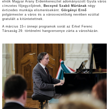
elnök Magyar Arany Érdemkeresztet adományozott Gyula város
címzetes főjegyzőjének,
Becsyné Szabó Mártának
négy
évtizedes munkája elismeréseként.
Görgényi Ernő
polgármester a város és a városvezetőség nevében ezúttal
gratulált a kitüntetettnek.
A március 15-i ünnepi programok sorát az Erkel Ferenc
Társaság 29. történelmi hangversenye zárta a városházán.