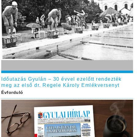
Időutazás Gyulán – 30 évvel ezelőtt rendezték
meg az első dr. Regele Károly Emlékversenyt
Évforduló