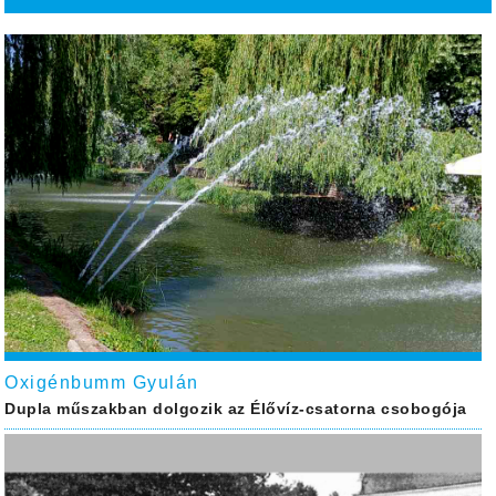
Oxigénbumm Gyulán
Dupla műszakban dolgozik az Élővíz-csatorna csobogója