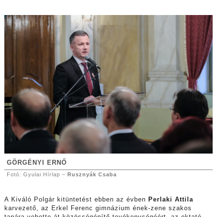
GÖRGÉNYI ERNŐ
Fotó: Gyulai Hírlap –
Rusznyák Csaba
A Kiváló Polgár kitüntetést ebben az évben
Perlaki Attila
karvezető, az Erkel Ferenc gimnázium ének-zene szakos