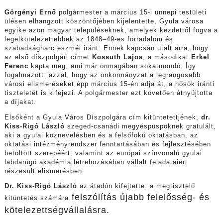
Görgényi Ernő
polgármester a március 15-i ünnepi testületi
ülésen elhangzott köszöntőjében kijelentette, Gyula városa
egyike azon magyar településeknek, amelyek kezdettől fogva a
legelkötelezettebbek az 1848–49-es forradalom és
szabadságharc eszméi iránt. Ennek kapcsán utalt arra, hogy
az első díszpolgári címet
Kossuth Lajos
, a másodikat
Erkel
Ferenc
kapta meg, ami már önmagában sokatmondó. Így
fogalmazott: azzal, hogy az önkormányzat a legrangosabb
városi elismeréseket épp március 15-én adja át, a hősök iránti
tiszteletét is kifejezi. A polgármester ezt követően átnyújtotta
a díjakat.
Elsőként a Gyula Város Díszpolgára cím kitüntetettjének,
dr.
Kiss-Rigó László
szeged-csanádi megyéspüspöknek gratulált,
aki a gyulai köznevelésben és a felsőfokú oktatásban, az
oktatási intézményrendszer fenntartásában és fejlesztésében
betöltött szerepéért, valamint az európai színvonalú gyulai
labdarúgó akadémia létrehozásában vállalt feladataiért
részesült elismerésben.
Dr. Kiss-Rigó László
az átadón kifejtette: a megtisztelő
felszólítás újabb
felelősség- és
kitüntetés számára
kötelezettségvállalásra.