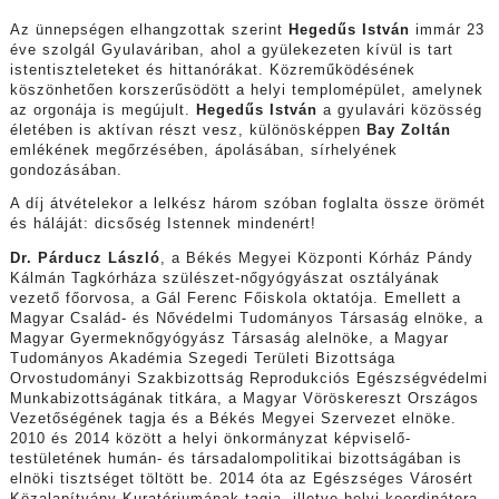
Az ünnepségen elhangzottak szerint
Hegedűs István
immár 23
éve szolgál Gyulaváriban, ahol a gyülekezeten kívül is tart
istentiszteleteket és hittanórákat. Közreműködésének
köszönhetően korszerűsödött a helyi templomépület, amelynek
az orgonája is megújult.
Hegedűs István
a gyulavári közösség
életében is aktívan részt vesz, különösképpen
Bay Zoltán
emlékének megőrzésében, ápolásában, sírhelyének
gondozásában.
A díj átvételekor a lelkész három szóban foglalta össze örömét
és háláját: dicsőség Istennek mindenért!
Dr. Párducz László
, a Békés Megyei Központi Kórház Pándy
Kálmán Tagkórháza szülészet-nőgyógyászat osztályának
vezető főorvosa, a Gál Ferenc Főiskola oktatója. Emellett a
Magyar Család- és Nővédelmi Tudományos Társaság elnöke, a
Magyar Gyermeknőgyógyász Társaság alelnöke, a Magyar
Tudományos Akadémia Szegedi Területi Bizottsága
Orvostudományi Szakbizottság Reprodukciós Egészségvédelmi
Munkabizottságának titkára, a Magyar Vöröskereszt Országos
Vezetőségének tagja és a Békés Megyei Szervezet elnöke.
2010 és 2014 között a helyi önkormányzat képviselő-
testületének humán- és társadalompolitikai bizottságában is
elnöki tisztséget töltött be. 2014 óta az Egészséges Városért
Közalapítvány Kuratóriumának tagja, illetve helyi koordinátora