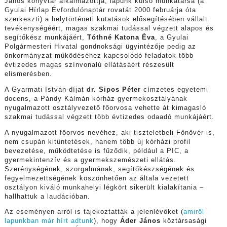
János könyvtár alkalmazottja, lapunk külső munkatársa (a
Gyulai Hírlap Évfordulónaptár rovatát 2000 februárja óta
szerkeszti) a helytörténeti kutatások elősegítésében vállalt
tevékenységéért, magas szakmai tudással végzett alapos és
segítőkész munkájáért,
Tóthné Katona Éva
, a Gyulai
Polgármesteri Hivatal gondnoksági ügyintézője pedig az
önkormányzat működéséhez kapcsolódó feladatok több
évtizedes magas színvonalú ellátásáért részesült
elismerésben.
A Gyarmati István-díjat
dr. Sipos Péter
címzetes egyetemi
docens, a Pándy Kálmán kórház gyermekosztályának
nyugalmazott osztályvezető főorvosa vehette át kimagasló
szakmai tudással végzett több évtizedes odaadó munkájáért.
A nyugalmazott főorvos nevéhez, aki tiszteletbeli Főnővér is,
nem csupán kitüntetések, hanem több új kórházi profil
bevezetése, működtetése is fűződik, például a PIC, a
gyermekintenzív és a gyermekszemészeti ellátás.
Szerénységének, szorgalmának, segítőkészségének és
fegyelmezettségének köszönhetően az általa vezetett
osztályon kiváló munkahelyi légkört sikerült kialakítania –
hallhattuk a laudációban.
Az eseményen arról is tájékoztatták a jelenlévőket (
amiről
lapunkban már hírt adtunk
), hogy
Áder János
köztársasági