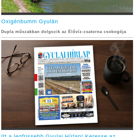
Oxigénbumm Gyulán
Dupla műszakban dolgozik az Élővíz-csatorna csobogója
Itt a legfrissebb Gyulai Hírlap! Keresse az