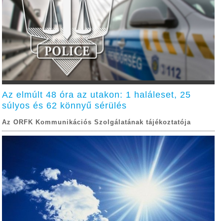
Az elmúlt 48 óra az utakon: 1 haláleset, 25
súlyos és 62 könnyű sérülés
Az ORFK Kommunikációs Szolgálatának tájékoztatója