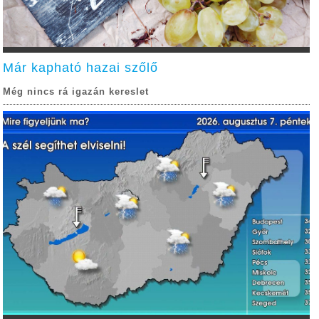
Már kapható hazai szőlő
Még nincs rá igazán kereslet