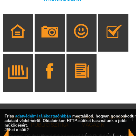
Friss
adatvédelmi tájékoztatónkban
megtalálod, hogyan gondoskodu
HÍREK
KULTÚRA
INTERJÚ
SPORT
adataid védelméről. Oldalainkon HTTP-sütiket használunk a jobb
PUBLICISZTIKA
MAGAZIN
működésért.
Jöhet a süti?
Copyright© 2009, Gyulai Hírlap Kiadó és Hírlapterjesztő Nonprofit Kft. Minden jog fenntartva!