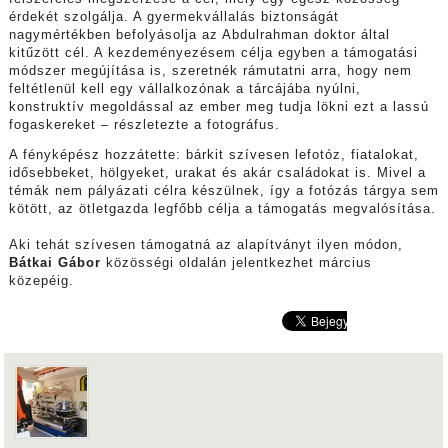
érdekét szolgálja. A gyermekvállalás biztonságát
nagymértékben befolyásolja az Abdulrahman doktor által
kitűzött cél. A kezdeményezésem célja egyben a támogatási
módszer megújítása is, szeretnék rámutatni arra, hogy nem
feltétlenül kell egy vállalkozónak a tárcájába nyúlni,
konstruktív megoldással az ember meg tudja lökni ezt a lassú
fogaskereket – részletezte a fotográfus.
A fényképész hozzátette: bárkit szívesen lefotóz, fiatalokat,
idősebbeket, hölgyeket, urakat és akár családokat is. Mivel a
témák nem pályázati célra készülnek, így a fotózás tárgya sem
kötött, az ötletgazda legfőbb célja a támogatás megvalósítása.
Aki tehát szívesen támogatná az alapítványt ilyen módon,
Bátkai Gábor
közösségi oldalán jelentkezhet március
közepéig.