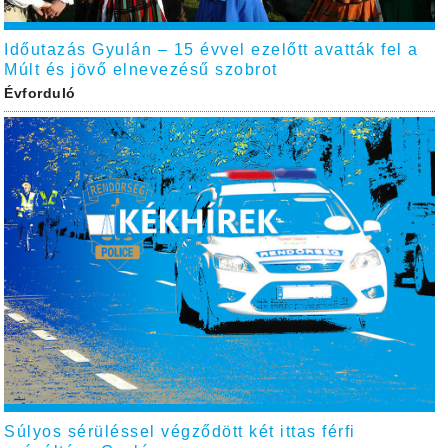
Időutazás Gyulán – 15 évvel ezelőtt avatták fel a
Múlt és jövő elnevezésű szobrot
Évforduló
Súlyos sérüléssel végződött két ittas férfi