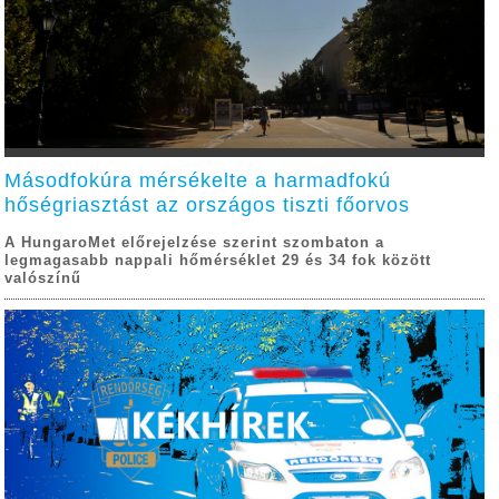
Másodfokúra mérsékelte a harmadfokú
hőségriasztást az országos tiszti főorvos
A HungaroMet előrejelzése szerint szombaton a
legmagasabb nappali hőmérséklet 29 és 34 fok között
valószínű