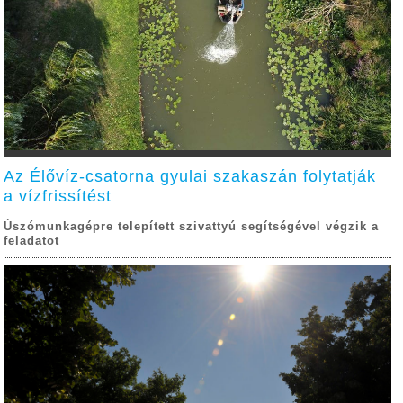
Az Élővíz-csatorna gyulai szakaszán folytatják
a vízfrissítést
Úszómunkagépre telepített szivattyú segítségével végzik a
feladatot