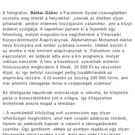
A fotográfus,
Bátkai Gábor
a Facebook Gyulai csevegőjében
osztotta meg ötletét a helyiekkel: „vannak az életben olyan
pillanatok, amikor érdemes hozzájárulni valamihez, ami a közjó
érdekét szolgálja. A napokban pattant ki a fejemből egy
lehetőség, melyet megvalósítva segíthetnénk a Viharsarki
Koraszülöttmentő Alapítványnak. Abdulrahman Mohamed doktor
neve bizonyára sok ember számára ismerős, többek között ő
az elnöke a már említett alapítványnak is. Felvettem vele a
kapcsolatot, és áldását adta erre a kis programra, melyet
indítani készülök. A terv a következő: szeretnék műtermi
fotósorozatot meghirdetni 4 főnek, 25 000 Ft-os részvételi
díjjal, az így befolyt összeget pedig továbbítanánk az
alapítvány részére. 4 fő esetén az összeg 100 000 forint, ami
már jelentős támogatás lenne a csöppségek számára”.
Az ötletgazda lapunknak motivációját is elárulta, és kifejtette:
párja is koraszülöttként jött a világra, így kifejezetten
érintettnek érezte magát a témában.
– A munkámból kifolyólag volt szerencsém egy olyan
lehetőséget meghirdetni, ahol nem csupán adakozás történik,
hanem az adakozók kapnak is valamit a támogatásukért
cserébe. Úgy gondolom, ebben az esetben ráadásul egy olyan
felszerelés megszerzése a cél, mely egy egész közösség