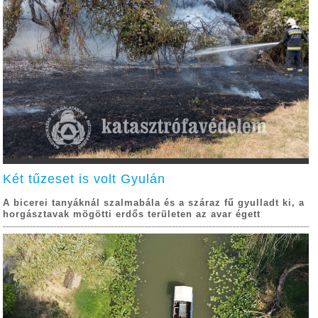
Két tűzeset is volt Gyulán
A bicerei tanyáknál szalmabála és a száraz fű gyulladt ki, a
horgásztavak mögötti erdős területen az avar égett