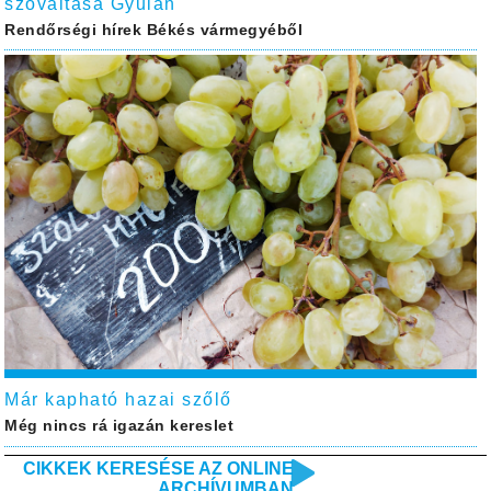
szóváltása Gyulán
Rendőrségi hírek Békés vármegyéből
Már kapható hazai szőlő
Még nincs rá igazán kereslet
CIKKEK KERESÉSE AZ ONLINE
ARCHÍVUMBAN