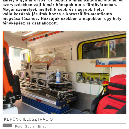
amely a gyulai orvos, dr. Abdulrahman Abdulrab Mohamed
szervezésében zajlik már hónapok óta a fürdővárosban.
Magánszemélyek mellett kisebb és nagyobb helyi
vállalkozások járultak hozzá a koraszülött-mentőautó
megvásárlásához. Hozzájuk ezekben a napokban egy helyi
fényképész is csatlakozott.
KÉPÜNK ILLUSZTRÁCIÓ
Fotó: Gyulai Hírlap