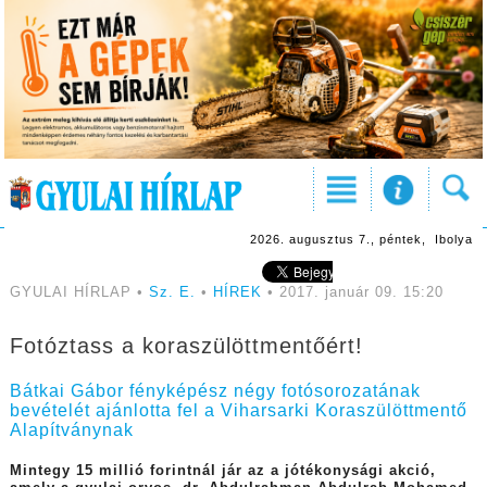
2026. augusztus 7., péntek, Ibolya
GYULAI HÍRLAP •
Sz. E.
•
HÍREK
• 2017. január 09. 15:20
Fotóztass a koraszülöttmentőért!
Bátkai Gábor fényképész négy fotósorozatának
bevételét ajánlotta fel a Viharsarki Koraszülöttmentő
Alapítványnak
Mintegy 15 millió forintnál jár az a jótékonysági akció,