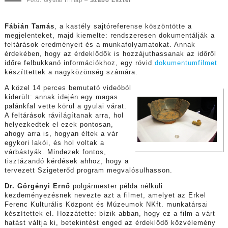
Fotó: Gyulai Hírlap –
Szabó Eszter
Fábián Tamás
, a kastély sajtóreferense köszöntötte a
megjelenteket, majd kiemelte: rendszeresen dokumentálják a
feltárások eredményeit és a munkafolyamatokat. Annak
érdekében, hogy az érdeklődők is hozzájuthassanak az időről
időre felbukkanó információkhoz, egy rövid
dokumentumfilmet
készíttettek a nagyközönség számára.
A közel 14 perces bemutató videóból
kiderült: annak idején egy magas
palánkfal vette körül a gyulai várat.
A feltárások rávilágítanak arra, hol
helyezkedtek el ezek pontosan,
ahogy arra is, hogyan éltek a vár
egykori lakói, és hol voltak a
várbástyák. Mindezek fontos,
tisztázandó kérdések ahhoz, hogy a
tervezett Szigeterőd program megvalósulhasson.
Dr. Görgényi Ernő
polgármester példa nélküli
kezdeményezésnek nevezte azt a filmet, amelyet az Erkel
Ferenc Kulturális Központ és Múzeumok NKft. munkatársai
készítettek el. Hozzátette: bízik abban, hogy ez a film a várt
hatást váltja ki, betekintést enged az érdeklődő közvélemény