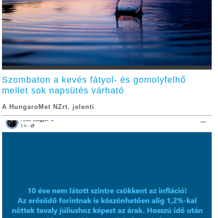
Szombaton a kevés fátyol- és gomolyfelhő
mellet sok napsütés várható
A HungaroMet NZrt. jelenti