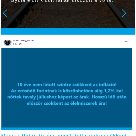
Gyula előtt kidőlt fának ütközött a vonat
Magyar Péter: tíz éve nem látott szintre csökkent