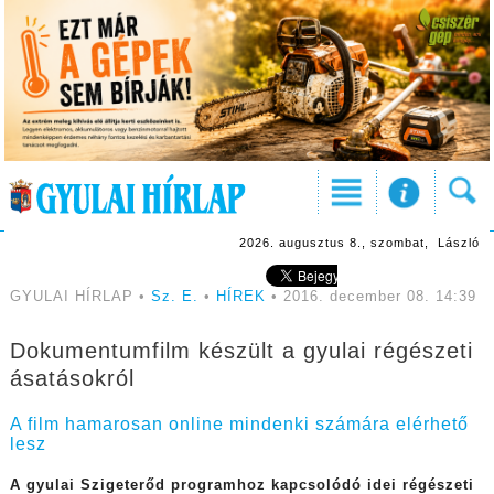
2026. augusztus 8., szombat, László
GYULAI HÍRLAP •
Sz. E.
•
HÍREK
• 2016. december 08. 14:39
Dokumentumfilm készült a gyulai régészeti
ásatásokról
A film hamarosan online mindenki számára elérhető
lesz
A gyulai Szigeterőd programhoz kapcsolódó idei régészeti