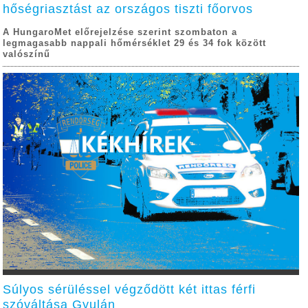
hőségriasztást az országos tiszti főorvos
A HungaroMet előrejelzése szerint szombaton a
legmagasabb nappali hőmérséklet 29 és 34 fok között
valószínű
Súlyos sérüléssel végződött két ittas férfi
szóváltása Gyulán