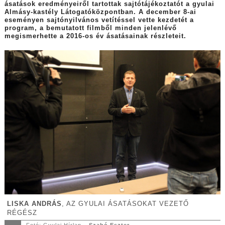
ásatások eredményeiről tartottak sajtótájékoztatót a gyulai
Almásy-kastély Látogatóközpontban. A december 8-ai
eseményen sajtónyilvános vetítéssel vette kezdetét a
program, a bemutatott filmből minden jelenlévő
megismerhette a 2016-os év ásatásainak részleteit.
LISKA ANDRÁS
, AZ GYULAI ÁSATÁSOKAT VEZETŐ
RÉGÉSZ