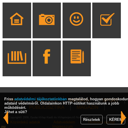
Friss
adatvédelmi tájékoztatónkban
megtalálod, hogyan gondoskodu
HÍREK
KULTÚRA
INTERJÚ
SPORT
adataid védelméről. Oldalainkon HTTP-sütiket használunk a jobb
PUBLICISZTIKA
MAGAZIN
működésért.
Jöhet a süti?
Copyright© 2009, Gyulai Hírlap Kiadó és Hírlapterjesztő Nonprofit Kft. Minden jog fenntartva!
Részletek
KÉREM
Közérdekű adatok
Adatvédelem
Hirdetési ajánlat
Impresszum