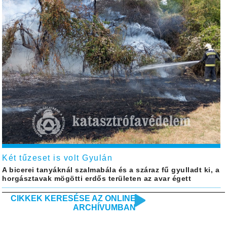
Két tűzeset is volt Gyulán
A bicerei tanyáknál szalmabála és a száraz fű gyulladt ki, a
horgásztavak mögötti erdős területen az avar égett
CIKKEK KERESÉSE AZ ONLINE
ARCHÍVUMBAN