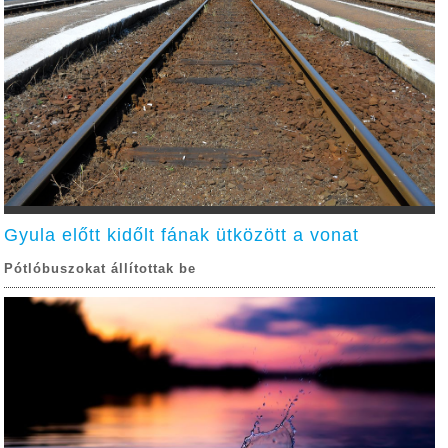
Gyula előtt kidőlt fának ütközött a vonat
Pótlóbuszokat állítottak be