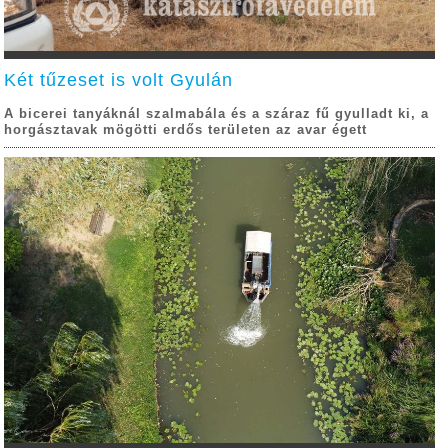
Két tűzeset is volt Gyulán
A bicerei tanyáknál szalmabála és a száraz fű gyulladt ki, a
horgásztavak mögötti erdős területen az avar égett