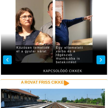
atásra
Közösen temették
Egy eltemetett
Hivata
laiakat
el a gyulai várat
várba és a
megnyí
-án
régészek
Könyv
munkájába is
betekintést
nyerhetünk az
Almásy-kastélyban
KAPCSOLÓDÓ CIKKEK
A ROVAT FRISS CIKKEI