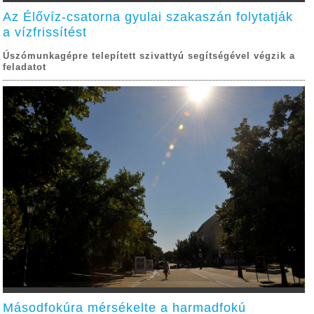
Az Élővíz-csatorna gyulai szakaszán folytatják
a vízfrissítést
Úszómunkagépre telepített szivattyú segítségével végzik a
feladatot
Másodfokúra mérsékelte a harmadfokú