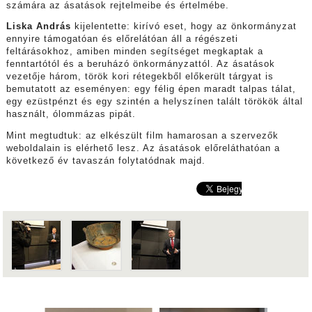
számára az ásatások rejtelmeibe és értelmébe.
Liska András
kijelentette: kirívó eset, hogy az önkormányzat
ennyire támogatóan és előrelátóan áll a régészeti
feltárásokhoz, amiben minden segítséget megkaptak a
fenntartótól és a beruházó önkormányzattól. Az ásatások
vezetője három, török kori rétegekből előkerült tárgyat is
bemutatott az eseményen: egy félig épen maradt talpas tálat,
egy ezüstpénzt és egy szintén a helyszínen talált törökök által
használt, ólommázas pipát.
Mint megtudtuk: az elkészült film hamarosan a szervezők
weboldalain is elérhető lesz. Az ásatások előreláthatóan a
következő év tavaszán folytatódnak majd.