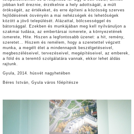
jobban kell éreznie, érzékelnie a hely adottságát, a múlt
örökségét, az értékeket, és erre építeni a közösség szerves
fejlődésének ösvényén a mai nehézségek és lehetőségek
között a jövő települését. Alázattal, bölcsességgel és
bátorsággal. Ezekben és munkájában meg kell nyilvánuljon a
szakmai tudása, az embertársai ismerete, a környezetének
ismerete, Hite. Hiszen a legfontosabb üzenet: a hit, remény,
szeretet… Hiszem és remélem, hogy a szeretettel végzett
munka, a megélt élet a mindennapok beszélgetéseivel,
megbeszéléseivel, tervezéseivel, megépítéseivel, az emberek,
a föld és a teremtő szolgálatára vannak, ekkor lehet áldás
rajtunk.
Gyula, 2014. húsvét nagyhetében
Béres István, Gyula város főépítésze