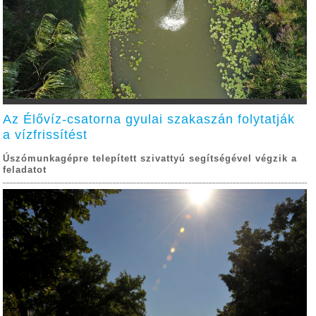
Az Élővíz-csatorna gyulai szakaszán folytatják
a vízfrissítést
Úszómunkagépre telepített szivattyú segítségével végzik a
feladatot