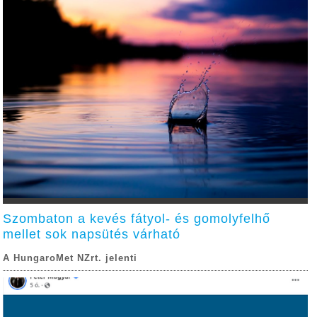
Szombaton a kevés fátyol- és gomolyfelhő
mellet sok napsütés várható
A HungaroMet NZrt. jelenti