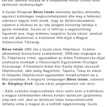
két-két tablóval mutatja be a települések elmúlt tizenöt éves
építészeti tevékenységét.
A Gyulai Hírlapnak
Béres István
okleveles építész elmondta,
egyrészt különleges megtiszteltetésként élte meg a felkérést,
másrészt nagyon örült annak, hogy az építésztársadalom,
valamint a fővárosi és az oda látogató közönség láthatja a
gyulai munkákat, hiszen ez is felhívja a nagyközönség
figyelmét arra, hogy érdemes megnézni Gyula várost, amelyet
már két alkalommal is kitüntetett Hild-díjjal a Magyar
Urbanisztikai Társaság.
Béres István
1991 óta a Gyula város főépítésze. Számos
alkalommal bizonyította szakértelmét, 2006-ban megkapta az
Év Főépítésze címet, ugyanabban az évben Podmaniczky-díjjal
jutalmazta munkáját a Városszépítő Egyesületek Országos
Szövetsége. A következő évben Kós Károly-díjban részesült
főépítészünk, idén pedig Nagykőrös, Tapolca, Tokaj és másik
öt település főépítészével egyetemben mutatkozhatott be a
Műcsarnokban. A megnyitó ünnepségen
Béres István
, valamint
dr. Görgényi Ernő
, Gyula város polgármestere vett részt.
– Bárki számára megtiszteltetés részt venni ezen a kiállításon,
a magyar történelemben ekkora kortárs építészeti gyűjtemény
még nem volt, ahol az építészet teljes keresztmetszetét
láthatta volna a magyar és a külföldi nagyközönség. Gyula