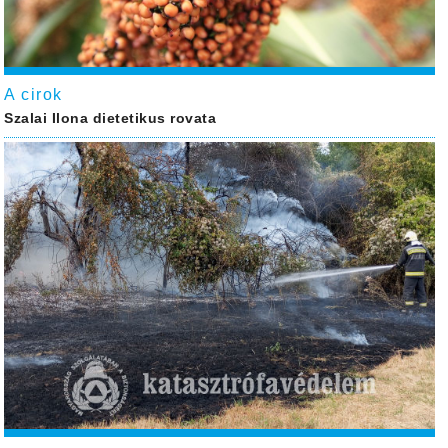
A cirok
Szalai Ilona dietetikus rovata