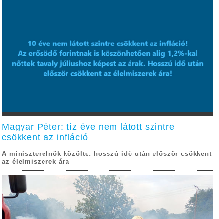
Magyar Péter: tíz éve nem látott szintre
csökkent az infláció
A miniszterelnök közölte: hosszú idő után először csökkent
az élelmiszerek ára