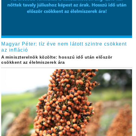
Magyar Péter: tíz éve nem látott szintre csökkent
az infláció
A miniszterelnök közölte: hosszú idő után először
csökkent az élelmiszerek ára