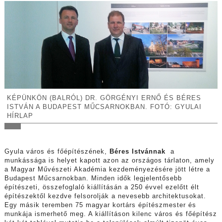
KÉPÜNKÖN (BALRÓL) DR. GÖRGÉNYI ERNŐ ÉS BÉRES
ISTVÁN A BUDAPEST MŰCSARNOKBAN. FOTÓ: GYULAI
HÍRLAP
Gyula város és főépítészének,
Béres Istvánnak
a
munkássága is helyet kapott azon az országos tárlaton, amely
a Magyar Művészeti Akadémia kezdeményezésére jött létre a
Budapest Műcsarnokban. Minden idők legjelentősebb
építészeti, összefoglaló kiállításán a 250 évvel ezelőtt élt
építészektől kezdve felsorolják a nevesebb architektusokat.
Egy másik teremben 75 magyar kortárs építészmester és
munkája ismerhető meg. A kiállításon kilenc város és főépítész