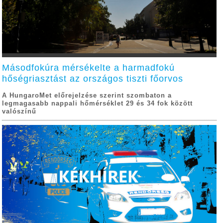
Másodfokúra mérsékelte a harmadfokú
hőségriasztást az országos tiszti főorvos
A HungaroMet előrejelzése szerint szombaton a
legmagasabb nappali hőmérséklet 29 és 34 fok között
valószínű