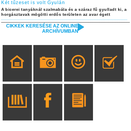
Két tűzeset is volt Gyulán
A bicerei tanyáknál szalmabála és a száraz fű gyulladt ki, a
horgásztavak mögötti erdős területen az avar égett
CIKKEK KERESÉSE AZ ONLINE
ARCHÍVUMBAN