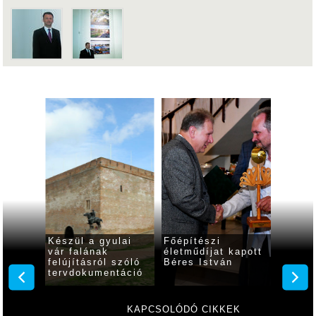
lett a
Készül a gyulai
Főépítészi
Újabb
yamű a
vár falának
életműdíjat kapott
díjat 
terasz
felújításról szóló
Béres István
Almásy
ndezési
tervdokumentáció
KAPCSOLÓDÓ CIKKEK