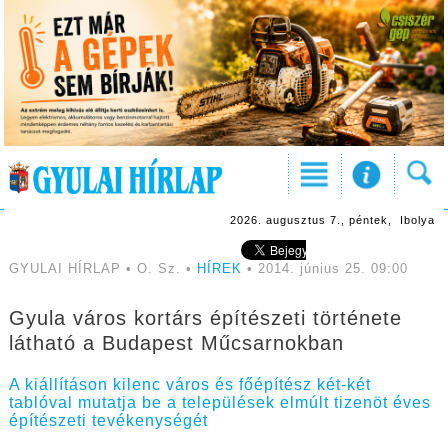
2026. augusztus 7., péntek, Ibolya
GYULAI HÍRLAP • O. Sz. •
HÍREK
• 2014. június 25. 09:00
Gyula város kortárs építészeti története
látható a Budapest Műcsarnokban
A kiállításon kilenc város és főépítész két-két
tablóval mutatja be a települések elmúlt tizenöt éves
építészeti tevékenységét