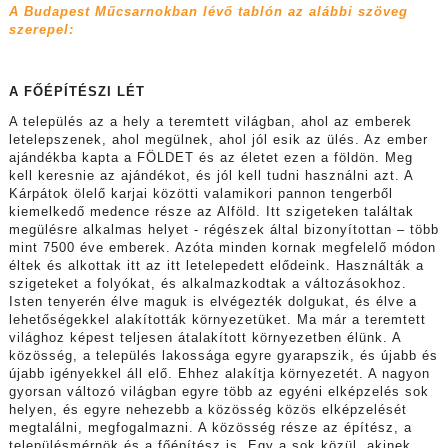
A Budapest Műcsarnokban lévő tablón az alábbi szöveg
szerepel:
A FŐÉPÍTÉSZI LÉT
A település az a hely a teremtett világban, ahol az emberek
letelepszenek, ahol megülnek, ahol jól esik az ülés. Az ember
ajándékba kapta a FÖLDET és az életet ezen a földön. Meg
kell keresnie az ajándékot, és jól kell tudni használni azt. A
Kárpátok ölelő karjai közötti valamikori pannon tengerből
kiemelkedő medence része az Alföld. Itt szigeteken találtak
megülésre alkalmas helyet - régészek által bizonyítottan – több
mint 7500 éve emberek. Azóta minden kornak megfelelő módon
éltek és alkottak itt az itt letelepedett elődeink. Használták a
szigeteket a folyókat, és alkalmazkodtak a változásokhoz.
Isten tenyerén élve maguk is elvégezték dolgukat, és élve a
lehetőségekkel alakították környezetüket. Ma már a teremtett
világhoz képest teljesen átalakított környezetben élünk. A
közösség, a település lakossága egyre gyarapszik, és újabb és
újabb igényekkel áll elő. Ehhez alakítja környezetét. A nagyon
gyorsan változó világban egyre több az egyéni elképzelés sok
helyen, és egyre nehezebb a közösség közös elképzelését
megtalálni, megfogalmazni. A közösség része az építész, a
településmérnök és a főépítész is. Egy a sok közül, akinek