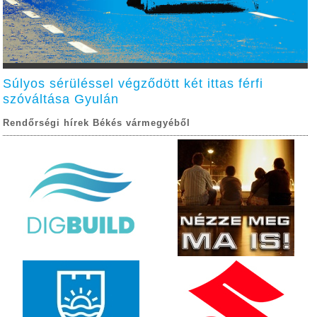
Súlyos sérüléssel végződött két ittas férfi
szóváltása Gyulán
Rendőrségi hírek Békés vármegyéből