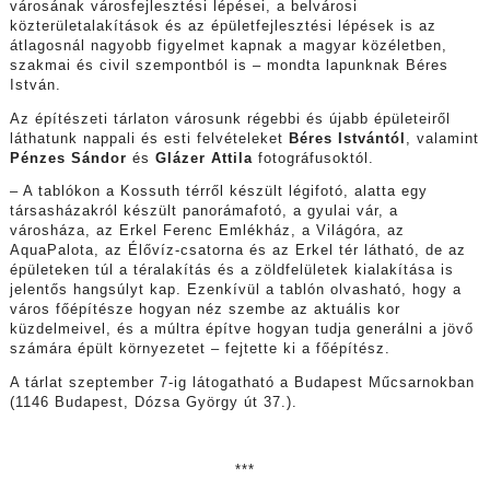
városának városfejlesztési lépései, a belvárosi
közterületalakítások és az épületfejlesztési lépések is az
átlagosnál nagyobb figyelmet kapnak a magyar közéletben,
szakmai és civil szempontból is – mondta lapunknak Béres
István.
Az építészeti tárlaton városunk régebbi és újabb épületeiről
láthatunk nappali és esti felvételeket
Béres Istvántól
, valamint
Pénzes Sándor
és
Glázer Attila
fotográfusoktól.
– A tablókon a Kossuth térről készült légifotó, alatta egy
társasházakról készült panorámafotó, a gyulai vár, a
városháza, az Erkel Ferenc Emlékház, a Világóra, az
AquaPalota, az Élővíz-csatorna és az Erkel tér látható, de az
épületeken túl a téralakítás és a zöldfelületek kialakítása is
jelentős hangsúlyt kap. Ezenkívül a tablón olvasható, hogy a
város főépítésze hogyan néz szembe az aktuális kor
küzdelmeivel, és a múltra építve hogyan tudja generálni a jövő
számára épült környezetet – fejtette ki a főépítész.
A tárlat szeptember 7-ig látogatható a Budapest Műcsarnokban
(1146 Budapest, Dózsa György út 37.).
***