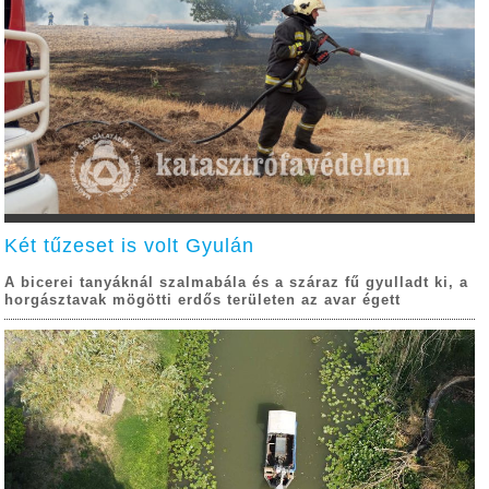
Két tűzeset is volt Gyulán
A bicerei tanyáknál szalmabála és a száraz fű gyulladt ki, a
horgásztavak mögötti erdős területen az avar égett