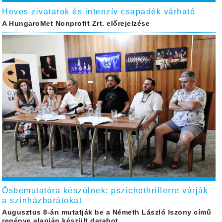
Heves zivatarok és intenzív csapadék várható
A HungaroMet Nonprofit Zrt. előrejelzése
Ősbemutatóra készülnek: pszichothrillerre várják
a színházbarátokat
Augusztus 8-án mutatják be a Németh László Iszony című
regénye alapján készült darabot