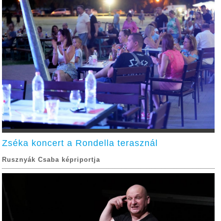
Zséka koncert a Rondella terasznál
Rusznyák Csaba képriportja