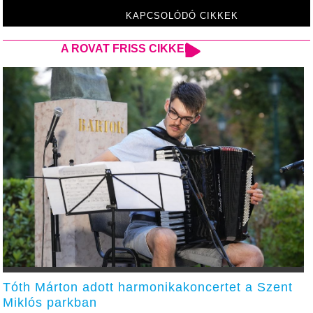
Kiadványa
versenyen
KAPCSOLÓDÓ CIKKEK
A ROVAT FRISS CIKKEI
Tóth Márton adott harmonikakoncertet a Szent
Miklós parkban