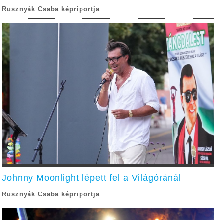
Rusznyák Csaba képriportja
Johnny Moonlight lépett fel a Világóránál
Rusznyák Csaba képriportja