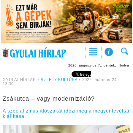
2026. augusztus 7., péntek, Ibolya
GYULAI HÍRLAP •
Sz. E.
•
KULTÚRA
• 2022. március 24.
13:30
Zsákutca – vagy modernizáció?
A szocializmus időszakát idézi meg a megyei levéltár
kiállítása