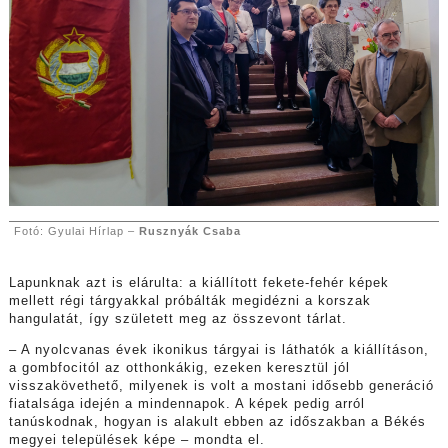
Fotó: Gyulai Hírlap –
Rusznyák Csaba
Lapunknak azt is elárulta: a kiállított fekete-fehér képek
mellett régi tárgyakkal próbálták megidézni a korszak
hangulatát, így született meg az összevont tárlat.
– A nyolcvanas évek ikonikus tárgyai is láthatók a kiállításon,
a gombfocitól az otthonkákig, ezeken keresztül jól
visszakövethető, milyenek is volt a mostani idősebb generáció
fiatalsága idején a mindennapok. A képek pedig arról
tanúskodnak, hogyan is alakult ebben az időszakban a Békés
megyei települések képe – mondta el.