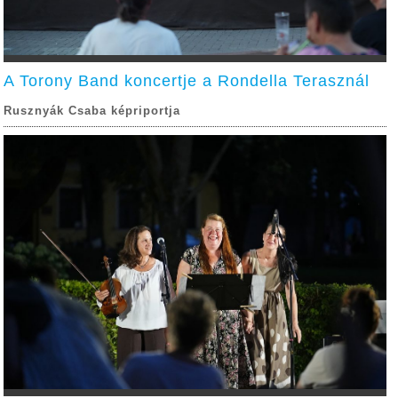
A Torony Band koncertje a Rondella Terasznál
Rusznyák Csaba képriportja