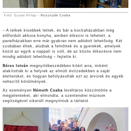
Fotó: Gyulai Hírlap –
Rusznyák Csaba
– A telkek kisebbek lettek, és bár a kockaházakban még
előfordult akkora konyha, amiben étkezni is lehetett, a
panelházakban erre már gyakran nem adódott lehetőség. Két
szobában éltek, aludtak a felnőttek és a gyerekek, amelyek
közül az egyik a nappali is volt, de az közös étkezésre nem
mindig adódott lehetőség – fejtette ki.
Béres István
megnyitóbeszédében kitért arra, miként
alakították ki a helyiek az elmúlt évtizedekben a saját
életterüket, és hogyan befolyásolták ezt az árvizek és egyéb
nehezítő körülmények.
Az eseményen
Németh Csaba
levéltáros köszöntötte a
megjelenteket, aki elmondta, a szentendrei múzeum
segítségével sikerült megnyitniuk a tárlatot.