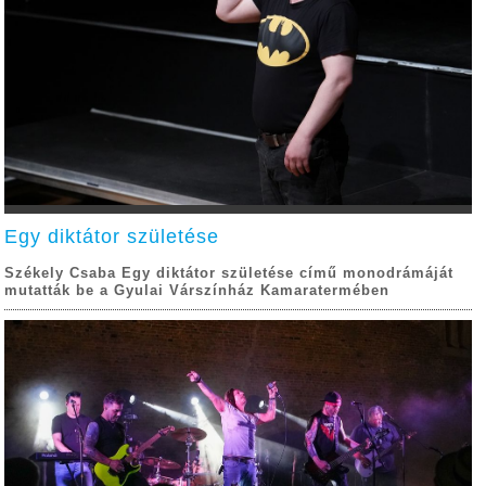
Egy diktátor születése
Székely Csaba Egy diktátor születése című monodrámáját
mutatták be a Gyulai Várszínház Kamaratermében