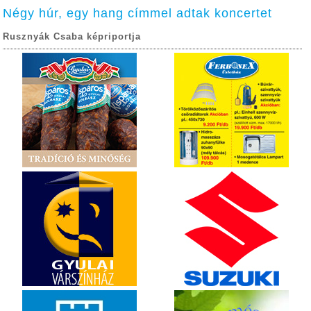
Négy húr, egy hang címmel adtak koncertet
Rusznyák Csaba képriportja