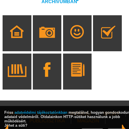
ARCHÍVUMBAN
Friss
adatvédelmi tájékoztatónkban
megtalálod, hogyan gondoskodu
HÍREK
KULTÚRA
INTERJÚ
SPORT
adataid védelméről. Oldalainkon HTTP-sütiket használunk a jobb
PUBLICISZTIKA
MAGAZIN
működésért.
Jöhet a süti?