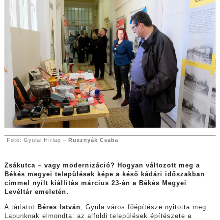
Fotó: Gyulai Hírlap –
Rusznyák Csaba
Zsákutca – vagy modernizáció? Hogyan változott meg a
Békés megyei települések képe a késő kádári időszakban
címmel nyílt kiállítás március 23-án a Békés Megyei
Levéltár emeletén.
A tárlatot
Béres István
, Gyula város főépítésze nyitotta meg.
Lapunknak elmondta: az alföldi települések építészete a