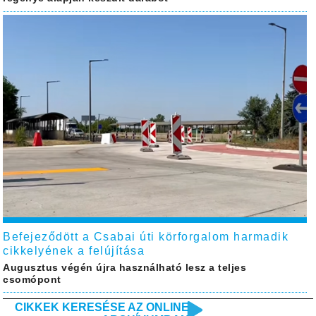
Befejeződött a Csabai úti körforgalom harmadik
cikkelyének a felújítása
Augusztus végén újra használható lesz a teljes
csomópont
CIKKEK KERESÉSE AZ ONLINE