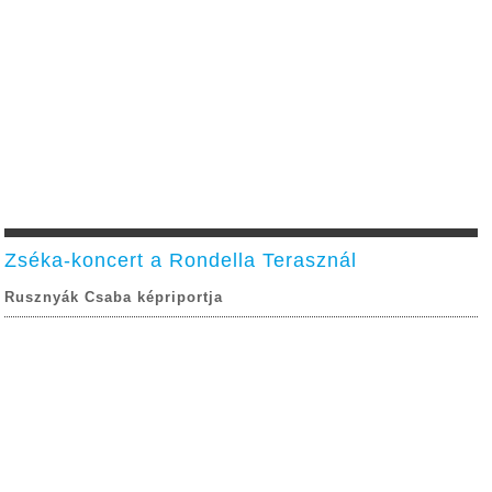
Zséka-koncert a Rondella Terasznál
Rusznyák Csaba képriportja