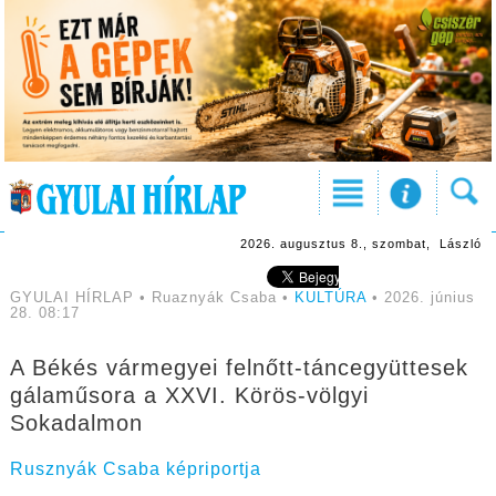
2026. augusztus 8., szombat, László
GYULAI HÍRLAP • Ruaznyák Csaba •
KULTÚRA
• 2026. június
28. 08:17
A Békés vármegyei felnőtt-táncegyüttesek
gálaműsora a XXVI. Körös-völgyi
Sokadalmon
Rusznyák Csaba képriportja