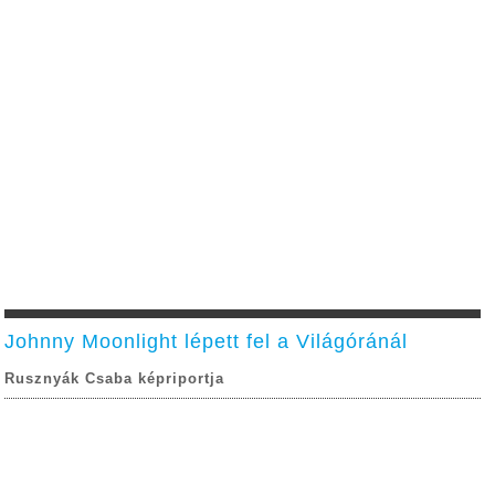
Johnny Moonlight lépett fel a Világóránál
Rusznyák Csaba képriportja