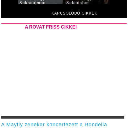
Sokadalmon
Sokadalom
XXVI. 
Sokad
KAPCSOLÓDÓ CIKKEK
A ROVAT FRISS CIKKEI
A Mayfly zenekar koncertezett a Rondella