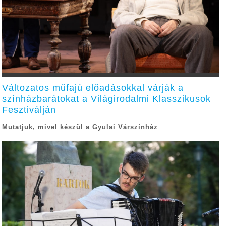
Változatos műfajú előadásokkal várják a
színházbarátokat a Világirodalmi Klasszikusok
Fesztiválján
Mutatjuk, mivel készül a Gyulai Várszínház