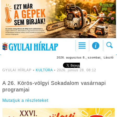
2026. augusztus 8., szombat, László
GYULAI HÍRLAP •
KULTÚRA
• 2026. június 28. 08:12
A 26. Körös-völgyi Sokadalom vasárnapi
programjai
Mutatjuk a részleteket