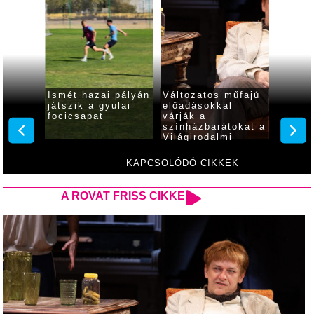
ogy mi
Ismét hazai pályán
Változatos műfajú
Mutatj
a
játszik a gyulai
előadásokkal
Várfür
ri
focicsapat
várják a
ferget
színházbarátokat a
progra
Világirodalmi
Klasszikusok
Fesztiválján
KAPCSOLÓDÓ CIKKEK
A ROVAT FRISS CIKKEI