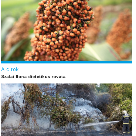
A cirok
Szalai Ilona dietetikus rovata