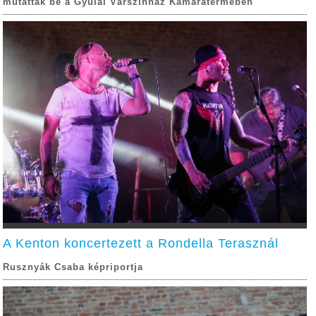
mutatták be a Gyulai Várszínház Kamaratermében
A Kenton koncertezett a Rondella Terasznál
Rusznyák Csaba képriportja