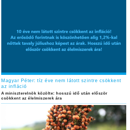
Magyar Péter: tíz éve nem látott szintre csökkent
az infláció
A miniszterelnök közölte: hosszú idő után először
csökkent az élelmiszerek ára