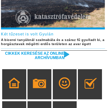
Két tűzeset is volt Gyulán
A bicerei tanyáknál szalmabála és a száraz fű gyulladt ki, a
horgásztavak mögötti erdős területen az avar égett
CIKKEK KERESÉSE AZ ONLINE
ARCHÍVUMBAN