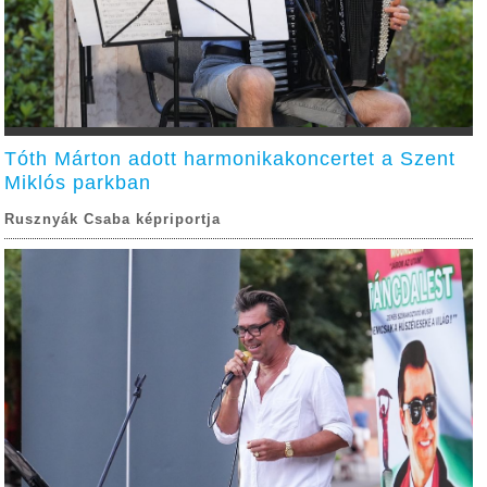
Tóth Márton adott harmonikakoncertet a Szent
Miklós parkban
Rusznyák Csaba képriportja